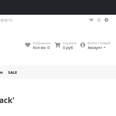
оферта
Избранное
Корзина
Войти / Новый
Кол-во:
0
0 руб
Аккаунт
um
SALE
ack'