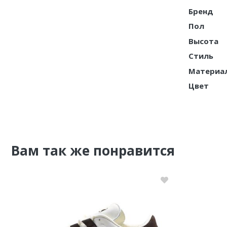
Бренд
Nike PG
Пол
Nike Kobe
Высота
Стиль
Nike Uptempo
Материа
Nike Foamposite
Цвет
Вам так же понравится