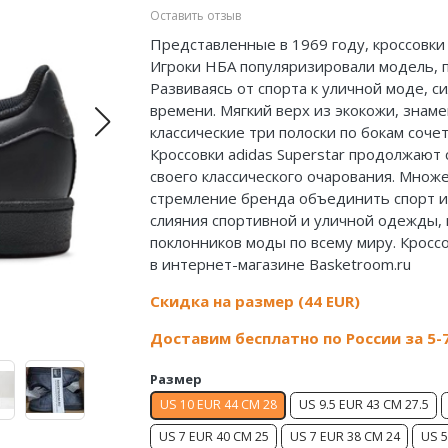
Оставить отзыв
Представленные в 1969 году, кроссовки 
Игроки НБА популяризировали модель, п
Развиваясь от спорта к уличной моде, си
времени. Мягкий верх из экокожи, знам
классические три полоски по бокам соче
Кроссовки adidas Superstar продолжают
своего классического очарования. Множ
стремление бренда объединить спорт и
слияния спортивной и уличной одежды, к
поклонников моды по всему миру. Кроссов
в интернет-магазине Basketroom.ru
Скидка на размер (44 EUR)
Доставим бесплатно по России за 5-
Размер
US 10 EUR 44 CM 28
US 9.5 EUR 43 CM 27.5
US 7 EUR 40 CM 25
US 7 EUR 38 CM 24
US 5