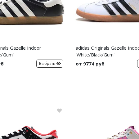
inals Gazelle Indoor
adidas Originals Gazelle Indo
e/Gum'
'White/Black/Gum'
уб
от 9774 руб
Выбрать