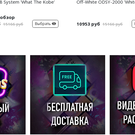
8 System 'What The Kobe'
Off-White ODSY-2000 'White
обзор
б
10953 руб
Выбрать
15166 руб
15166 руб