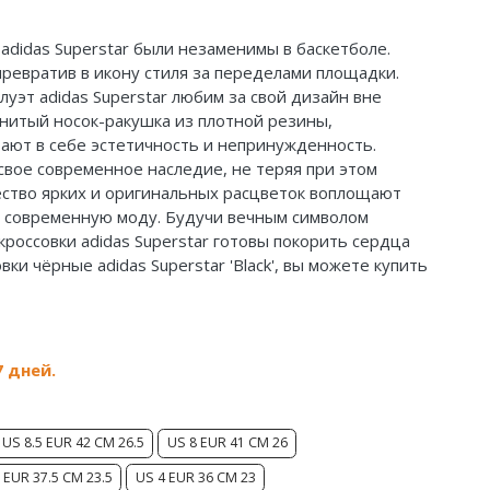
adidas Superstar были незаменимы в баскетболе.
ревратив в икону стиля за переделами площадки.
луэт adidas Superstar любим за свой дизайн вне
енитый носок-ракушка из плотной резины,
тают в себе эстетичность и непринужденность.
 свое современное наследие, не теряя при этом
ество ярких и оригинальных расцветок воплощают
 современную моду. Будучи вечным символом
россовки adidas Superstar готовы покорить сердца
ки чёрные adidas Superstar 'Black', вы можете купить
7 дней.
US 8.5 EUR 42 CM 26.5
US 8 EUR 41 CM 26
 EUR 37.5 CM 23.5
US 4 EUR 36 CM 23