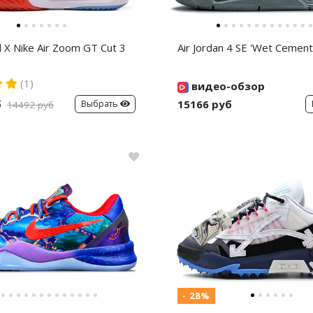
d X Nike Air Zoom GT Cut 3
Air Jordan 4 SE 'Wet Cement
(1)
видео-обзор
б
15166 руб
Выбрать
14492 руб
- 28%