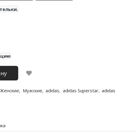
тельки.
ацию
ину
Женские
,
Мужские
,
adidas
,
adidas Superstar
,
adidas
вка