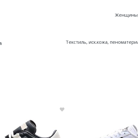
Женщины
Текстиль, иск.кожа, пеноматери
л