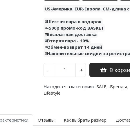
US-Америка. EUR-Европа. CM-длина с
◽️Шестая пара в подарок
◽️-500р промо-код BASKET
◽️Бесплатная доставка
◽️Вторая пара - 10%
◽️Обмен-возврат 14 дней
◽️Накопительные скидки за регистр
В корз
−
+
Находится в категориях:
SALE
,
Бренды
,
Lifestyle
рактеристики
Отзывы
Как выбрать размер
Доста