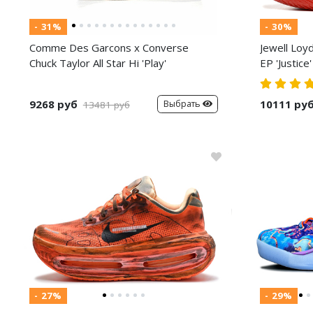
- 31%
- 30%
Comme Des Garcons x Converse
Jewell Loy
Chuck Taylor All Star Hi 'Play'
EP 'Justice'
9268 руб
10111 ру
Выбрать
13481 руб
- 27%
- 29%