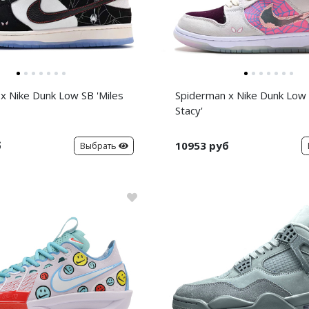
x Nike Dunk Low SB 'Miles
Spiderman x Nike Dunk Low
Stacy'
б
10953 руб
Выбрать