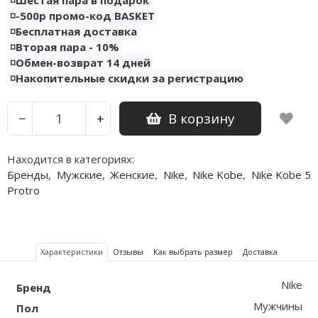
◽️-500р промо-код BASKET
Nike PG
◽️Бесплатная доставка
◽️Вторая пара - 10%
Nike Kobe
◽️Обмен-возврат 14 дней
◽️Накопительные скидки за регистрацию
Nike Uptempo
В корзину
−
+
Nike Foamposite
Находится в категориях:
Бренды
,
Мужские
,
Женские
,
Nike
,
Nike Kobe
,
Nike Kobe 5
Protro
Характеристики
Отзывы
Как выбрать размер
Доставка
Nike
Бренд
Мужчины
Пол