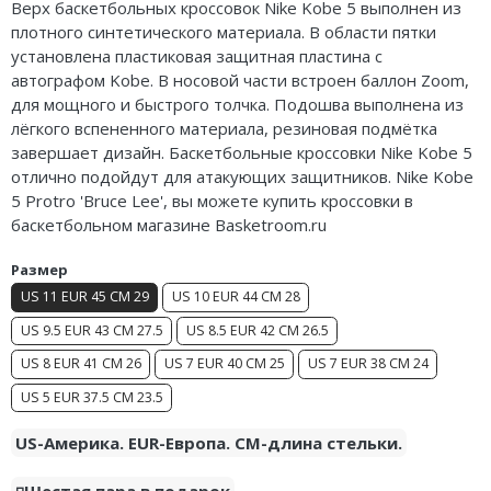
Верх баскетбольных кроссовок Nike Kobe 5 выполнен из
Air Jordan 5
Nike Air Deldon
плотного синтетического материала. В области пятки
установлена пластиковая защитная пластина с
Air Jordan 6
Nike Sabrina
автографом Kobe. В носовой части встроен баллон Zoom,
для мощного и быстрого толчка. Подошва выполнена из
Air Jordan 7
Nike A’ja
лёгкого вспененного материала, резиновая подмётка
завершает дизайн. Баскетбольные кроссовки Nike Kobe 5
Air Jordan 10
Nike ST
отлично подойдут для атакующих защитников. Nike Kobe
5 Protro 'Bruce Lee', вы можете купить кроссовки в
Air Jordan 11
Nike GT
баскетбольном магазине Basketroom.ru
Air Jordan 12
Nike Ja
Размер
US 11 EUR 45 CM 29
US 10 EUR 44 CM 28
Air Jordan 13
Nike Book
US 9.5 EUR 43 CM 27.5
US 8.5 EUR 42 CM 26.5
Air Jordan 14
Nike LeBron
US 8 EUR 41 CM 26
US 7 EUR 40 CM 25
US 7 EUR 38 CM 24
Air Jordan 15
Nike Kyrie
US 5 EUR 37.5 CM 23.5
Air Jordan 23
Nike Freak
US-Америка. EUR-Европа. CM-длина стельки.
Nike KD
◽️Шестая пара в подарок