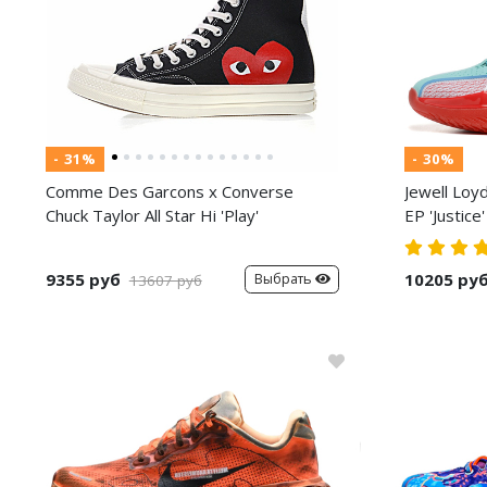
- 31%
- 30%
Comme Des Garcons x Converse
Jewell Loy
Chuck Taylor All Star Hi 'Play'
EP 'Justice'
9355 руб
10205 ру
Выбрать
13607 руб