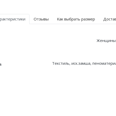
рактеристики
Отзывы
Как выбрать размер
Доста
Женщины
Текстиль, иск.замша, пеноматериа
л