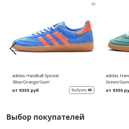
Nike PG
Nike Kobe
Nike Uptempo
Nike Foamposite
adidas Handball Spezial
adidas Handb
'Blue/Orange/Gum'
Green/Gum
от 9355 руб
от 9355 р
Выбрать
Выбор покупателей