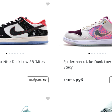
x Nike Dunk Low SB 'Miles
Spiderman x Nike Dunk Low
Stacy'
б
11056 руб
Выбрать