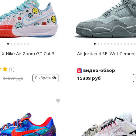
d X Nike Air Zoom GT Cut 3
Air Jordan 4 SE 'Wet Cement
(1)
видео-обзор
б
15308 руб
Выбрать
14627 руб