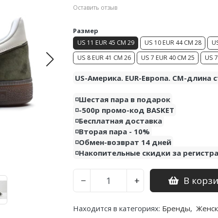
Оставить отзыв
Размер
US 11 EUR 45 CM 29
US 10 EUR 44 CM 28
US
US 8 EUR 41 CM 26
US 7 EUR 40 CM 25
US 7
US-Америка. EUR-Европа. CM-длина с
◽️Шестая пара в подарок
◽️-500р промо-код BASKET
◽️Бесплатная доставка
◽️Вторая пара - 10%
◽️Обмен-возврат 14 дней
◽️Накопительные скидки за регистр
В корз
−
+
Находится в категориях:
Бренды
,
Женск