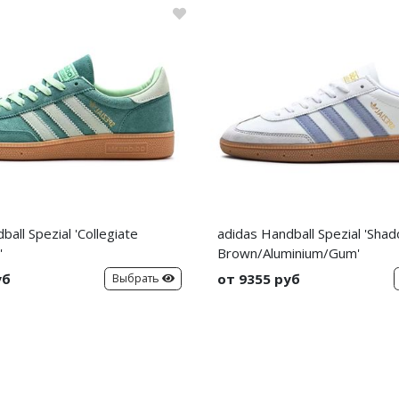
all Spezial 'Collegiate
adidas Handball Spezial 'Sha
'
Brown/Aluminium/Gum'
уб
от 9355 руб
Выбрать