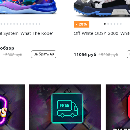
- 28%
8 System 'What The Kobe'
Off-White ODSY-2000 'White
обзор
б
11056 руб
Выбрать
15308 руб
15308 руб