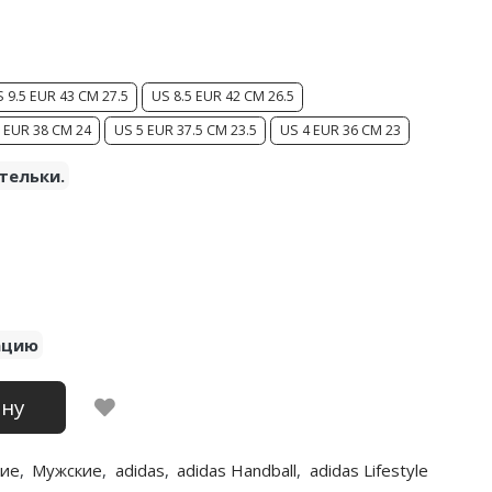
 9.5 EUR 43 CM 27.5
US 8.5 EUR 42 CM 26.5
 EUR 38 CM 24
US 5 EUR 37.5 CM 23.5
US 4 EUR 36 CM 23
тельки.
ацию
ину
ие
,
Мужские
,
adidas
,
adidas Handball
,
adidas Lifestyle