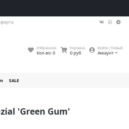
оферта
Избранное
Корзина
Войти / Новый
Кол-во:
0
0 руб
Аккаунт
um
SALE
zial 'Green Gum'