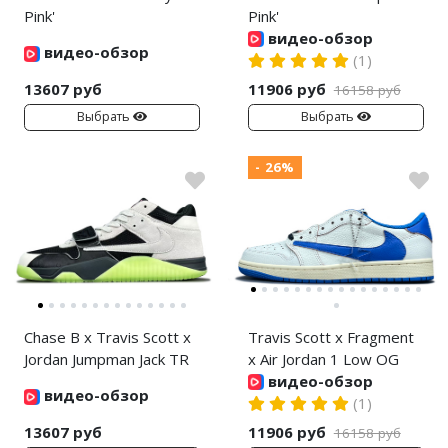
Jordan Zion
Nike Air Max
adidas Campus
Pink'
Pink'
видео-обзор
Jordan Tatum
Nike Dunk
adidas Samba
видео-обзор
(1)
Air Jordan 312
Nike Shox
adidas Gazelle
13607 руб
11906 руб
16158 руб
Выбрать
Выбрать
Air Jordan 40
Nike Blazer
adidas Handball
- 26%
Air Jordan 39
Nike P-6000
adidas Adistar
Air Jordan 38
Nike Initiator
adidas adiFOM
Air Jordan 37
Nike Pegasus
adidas Adizero
Air Jordan 36
Nike Precision
adidas Harden
Chase B x Travis Scott x
Travis Scott x Fragment
Air Jordan 1
Nike Hyperdunk
adidas Dame
Jordan Jumpman Jack TR
x Air Jordan 1 Low OG
видео-обзор
Air Jordan 3
Nike Hyperset
adidas AE
видео-обзор
(1)
Air Jordan 4
Nike Cosmic Unity
Adidas Yeezy Boost 350 V2
13607 руб
11906 руб
16158 руб