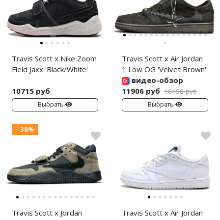
Nike PG
Nike Kobe
Travis Scott x Nike Zoom
Travis Scott x Air Jordan
Nike Uptempo
Field Jaxx 'Black/White'
1 Low OG 'Velvet Brown'
видео-обзор
Nike Foamposite
10715 руб
11906 руб
16158 руб
Выбрать
Выбрать
- 38%
Travis Scott x Jordan
Travis Scott x Air Jordan