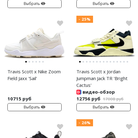
Выбрать
Выбрать
Air Jordan 5
Nike Air Deldon
Air Jordan 6
Nike Sabrina
- 25%
Air Jordan 7
Nike A’ja
Air Jordan 10
Nike ST
Air Jordan 11
Nike GT
Air Jordan 12
Nike Ja
Travis Scott x Nike Zoom
Travis Scott x Jordan
Field Jaxx 'Sail'
Jumpman Jack TR 'Bright
Air Jordan 13
Nike Book
Cactus'
видео-обзор
Air Jordan 14
Nike LeBron
10715 руб
12756 руб
17008 руб
Выбрать
Выбрать
Air Jordan 15
Nike Kyrie
- 26%
Air Jordan 23
Nike Freak
Nike KD