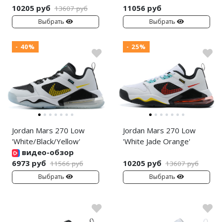
Nike Air Max
adidas Campus
10205 руб
11056 руб
13607 руб
Выбрать
Выбрать
Nike Dunk
adidas Samba
Nike Shox
adidas Gazelle
- 40%
- 25%
Nike Blazer
adidas Handball
Nike P-6000
adidas Adistar
Nike Initiator
adidas adiFOM
Nike Pegasus
adidas Adizero
Jordan Mars 270 Low
Jordan Mars 270 Low
'White/Black/Yellow'
'White Jade Orange'
Nike Precision
adidas Harden
видео-обзор
6973 руб
10205 руб
11566 руб
13607 руб
Nike Hyperdunk
adidas Dame
Выбрать
Выбрать
Nike Hyperset
adidas AE
Nike Cosmic Unity
Adidas Yeezy Boost 350 V2