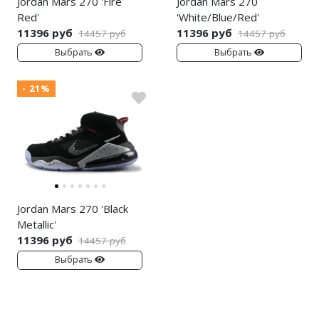
Jordan Mars 270 'Fire
Jordan Mars 270
Red'
'White/Blue/Red'
Nike PG
11396 руб
11396 руб
14457 руб
14457 руб
Выбрать
Выбрать
Nike Kobe
Nike Uptempo
- 21%
Nike Foamposite
Jordan Mars 270 'Black
Metallic'
11396 руб
14457 руб
Выбрать