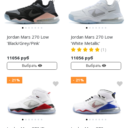
Nike Air Deldon
Nike Sabrina
Nike A’ja
Jordan Mars 270 Low
Jordan Mars 270 Low
Nike ST
'Black/Grey/Pink'
'White Metallic'
(1)
Nike GT
11056 руб
11056 руб
Выбрать
Выбрать
Nike Ja
Nike Book
- 21%
- 21%
Nike LeBron
Nike Kyrie
Nike Freak
Nike KD