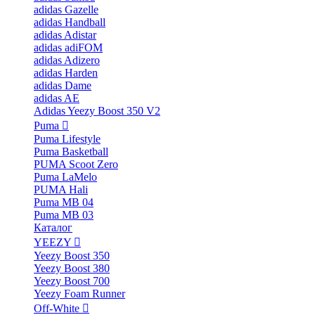
adidas Gazelle
adidas Handball
adidas Adistar
adidas adiFOM
adidas Adizero
adidas Harden
adidas Dame
adidas AE
Adidas Yeezy Boost 350 V2
Puma
Puma Lifestyle
Puma Basketball
PUMA Scoot Zero
Puma LaMelo
PUMA Hali
Puma MB 04
Puma MB 03
Каталог
YEEZY
Yeezy Boost 350
Yeezy Boost 380
Yeezy Boost 700
Yeezy Foam Runner
Off-White