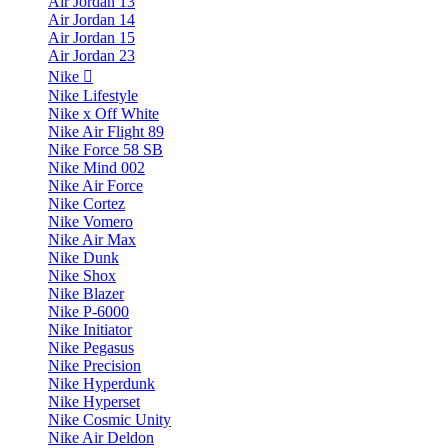
Air Jordan 13
Air Jordan 14
Air Jordan 15
Air Jordan 23
Nike
Nike Lifestyle
Nike x Off White
Nike Air Flight 89
Nike Force 58 SB
Nike Mind 002
Nike Air Force
Nike Cortez
Nike Vomero
Nike Air Max
Nike Dunk
Nike Shox
Nike Blazer
Nike P-6000
Nike Initiator
Nike Pegasus
Nike Precision
Nike Hyperdunk
Nike Hyperset
Nike Cosmic Unity
Nike Air Deldon