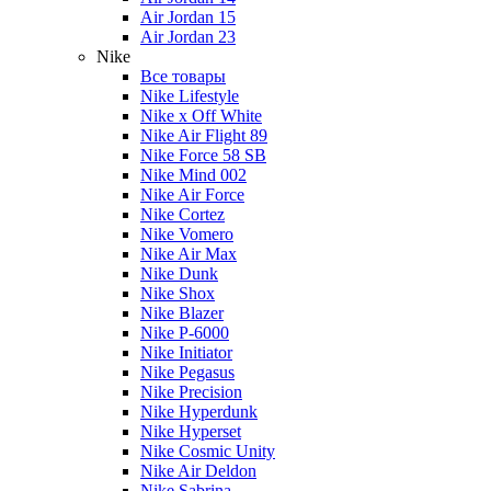
Air Jordan 15
Air Jordan 23
Nike
Все товары
Nike Lifestyle
Nike x Off White
Nike Air Flight 89
Nike Force 58 SB
Nike Mind 002
Nike Air Force
Nike Cortez
Nike Vomero
Nike Air Max
Nike Dunk
Nike Shox
Nike Blazer
Nike P-6000
Nike Initiator
Nike Pegasus
Nike Precision
Nike Hyperdunk
Nike Hyperset
Nike Cosmic Unity
Nike Air Deldon
Nike Sabrina