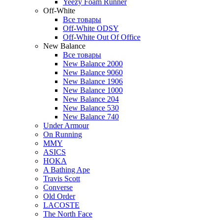
Yeezy Foam Runner
Off-White
Все товары
Off-White ODSY
Off-White Out Of Office
New Balance
Все товары
New Balance 2000
New Balance 9060
New Balance 1906
New Balance 1000
New Balance 204
New Balance 530
New Balance 740
Under Armour
On Running
MMY
ASICS
HOKA
A Bathing Ape
Travis Scott
Converse
Old Order
LACOSTE
The North Face