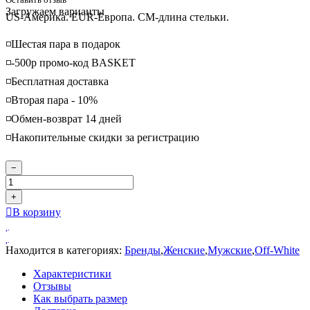
Loading...
Загружаем варианты
US-Америка. EUR-Европа. CM-длина стельки.
◽️Шестая пара в подарок
◽️-500р промо-код BASKET
◽️Бесплатная доставка
◽️Вторая пара - 10%
◽️Обмен-возврат 14 дней
◽️Накопительные скидки за регистрацию
−
+
В корзину
Находится в категориях:
Бренды
,
Женские
,
Мужские
,
Off-White
Характеристики
Отзывы
Как выбрать размер