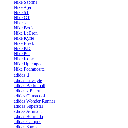
Nike Sabrina
Nike A’ja
Nike ST
Nike GT
Nike Ja
Nike Book
Nike LeBron
Nike Kyrie
Nike Freak
Nike KD
Nike PG
Nike Kobe
Nike Uptempo
Nike Foamposite
adidas
adidas Lifestyle
adidas Basketball
adidas x Pharrell
adidas Climacool
adidas Wonder Runner
adidas Superstar
adidas Adimatic
adidas Bermuda
adidas Campus
adidas Samba