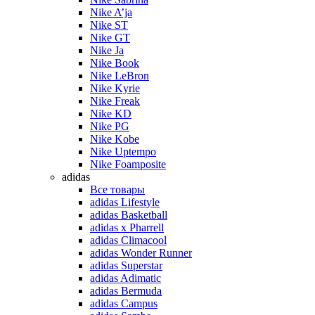
Nike A’ja
Nike ST
Nike GT
Nike Ja
Nike Book
Nike LeBron
Nike Kyrie
Nike Freak
Nike KD
Nike PG
Nike Kobe
Nike Uptempo
Nike Foamposite
adidas
Все товары
adidas Lifestyle
adidas Basketball
adidas x Pharrell
adidas Climacool
adidas Wonder Runner
adidas Superstar
adidas Adimatic
adidas Bermuda
adidas Campus