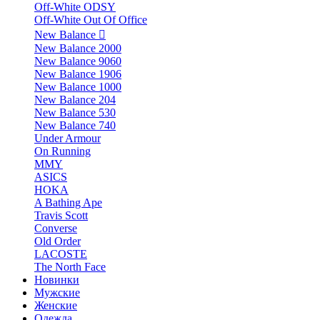
Off-White ODSY
Off-White Out Of Office
New Balance
New Balance 2000
New Balance 9060
New Balance 1906
New Balance 1000
New Balance 204
New Balance 530
New Balance 740
Under Armour
On Running
MMY
ASICS
HOKA
A Bathing Ape
Travis Scott
Converse
Old Order
LACOSTE
The North Face
Новинки
Мужские
Женские
Одежда