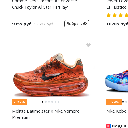
Comme Des Garcons x Converse
Jewell Loy
Chuck Taylor All Star Hi 'Play'
EP 'Justice'
9355 руб
10205 ру
Выбрать
13607 руб
- 27%
- 29%
Melitta Baumeister x Nike Vomero
Nike Kobe 
Premium
видео-