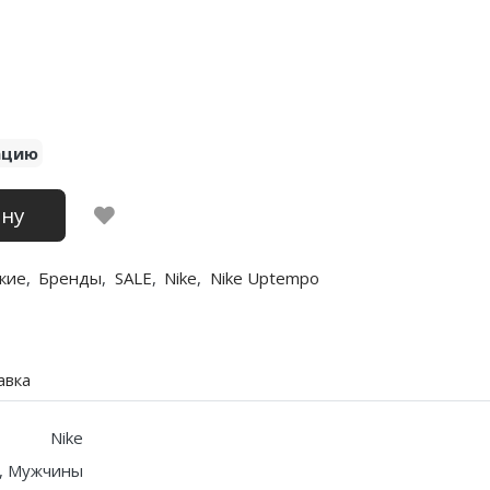
ацию
ину
кие
,
Бренды
,
SALE
,
Nike
,
Nike Uptempo
авка
Nike
, Мужчины