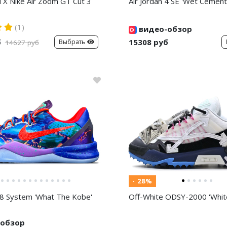
d X Nike Air Zoom GT Cut 3
Air Jordan 4 SE 'Wet Cement
(1)
видео-обзор
б
15308 руб
Выбрать
14627 руб
- 28%
8 System 'What The Kobe'
Off-White ODSY-2000 'White
обзор