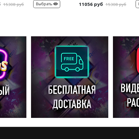
б
11056 руб
Выбрать
15308 руб
15308 руб