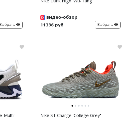
'
Nike Dunk High 'Wu-Tang'
видео-обзор
11396 руб
Выбрать
Выбрать
-Multi'
Nike ST Charge 'College Grey'