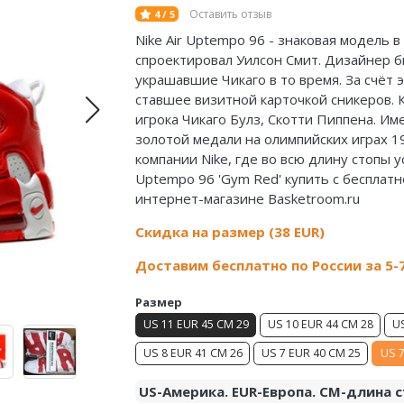
Оставить отзыв
4 / 5
Nike Air Uptempo 96 - знаковая модель в
спроектировал Уилсон Смит. Дизайнер 
украшавшие Чикаго в то время. За счёт 
ставшее визитной карточкой сникеров. 
игрока Чикаго Булз, Скотти Пиппена. И
золотой медали на олимпийских играх 19
компании Nike, где во всю длину стопы ус
Uptempo 96 'Gym Red' купить с бесплат
интернет-магазине Basketroom.ru
Скидка на размер (38 EUR)
Доставим бесплатно по России за 5-
Размер
US 11 EUR 45 CM 29
US 10 EUR 44 CM 28
US
US 8 EUR 41 CM 26
US 7 EUR 40 CM 25
US 7
US-Америка. EUR-Европа. CM-длина с