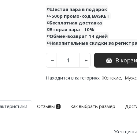
◽️Шестая пара в подарок
◽️-500р промо-код BASKET
◽️Бесплатная доставка
◽️Вторая пара - 10%
◽️Обмен-возврат 14 дней
◽️Накопительные скидки за регистр
В корз
−
+
Находится в категориях:
Женские
,
Мужс
актеристики
Отзывы
Как выбрать размер
Дост
2
Женщины