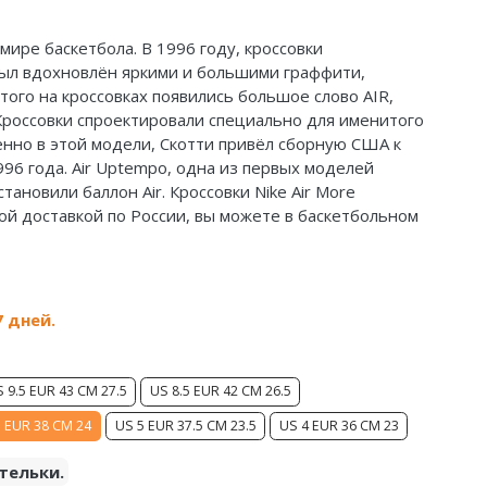
 мире баскетбола. В 1996 году, кроссовки
был вдохновлён яркими и большими граффити,
этого на кроссовках появились большое слово AIR,
Кроссовки спроектировали специально для именитого
менно в этой модели, Скотти привёл сборную США к
96 года. Air Uptempo, одна из первых моделей
тановили баллон Air. Кроссовки Nike Air More
ной доставкой по России, вы можете в баскетбольном
7 дней.
 9.5 EUR 43 CM 27.5
US 8.5 EUR 42 CM 26.5
 EUR 38 CM 24
US 5 EUR 37.5 CM 23.5
US 4 EUR 36 CM 23
тельки.