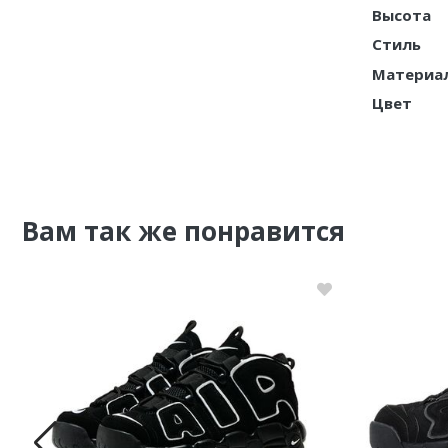
Высота
Nike PG
Стиль
Материа
Nike Kobe
Цвет
Nike Uptempo
Nike Foamposite
Вам так же понравится