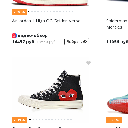
- 26%
Air Jordan 1 High OG 'Spider-Verse'
Spiderman 
Morales'
видео-обзор
14457 руб
11056 ру
Выбрать
19560 руб
- 31%
- 30%