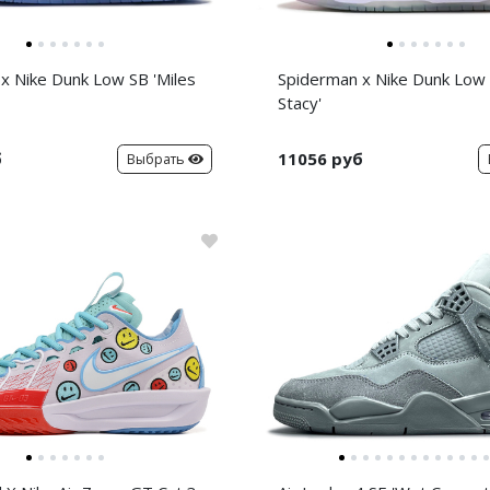
x Nike Dunk Low SB 'Miles
Spiderman x Nike Dunk Low
Stacy'
б
11056 руб
Выбрать