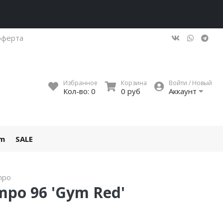
оферта
Избранное
Корзина
Войти / Новый
Кол-во:
0
0 руб
Аккаунт
um
SALE
mpo
mpo 96 'Gym Red'