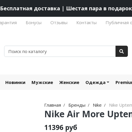
Бесплатная доставка | Шестая пара в подарок
арантия
Бонусы
Отзывы
Контакты
Публичная 
Новинки
Мужские
Женские
Одежда
Premi
Главная
Бренды
Nike
Nike Upte
Nike Air More Upte
11396 руб