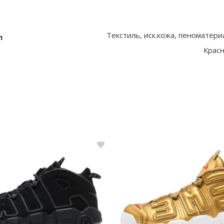
Текстиль, иск.кожа, пеноматери
л
Крас