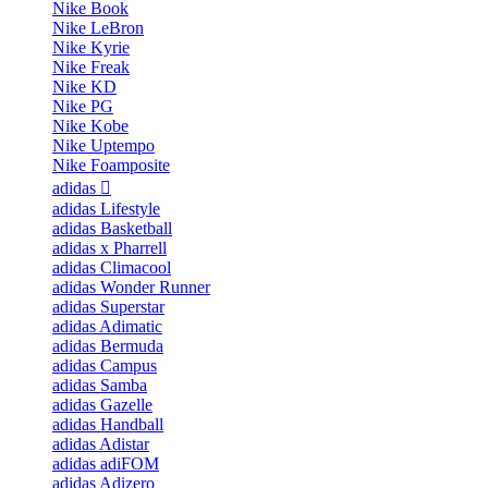
Nike Book
Nike LeBron
Nike Kyrie
Nike Freak
Nike KD
Nike PG
Nike Kobe
Nike Uptempo
Nike Foamposite
adidas
adidas Lifestyle
adidas Basketball
adidas x Pharrell
adidas Climacool
adidas Wonder Runner
adidas Superstar
adidas Adimatic
adidas Bermuda
adidas Campus
adidas Samba
adidas Gazelle
adidas Handball
adidas Adistar
adidas adiFOM
adidas Adizero