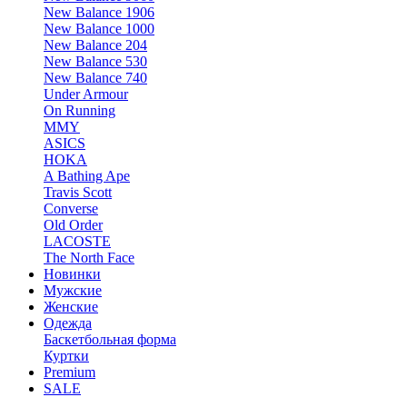
New Balance 1906
New Balance 1000
New Balance 204
New Balance 530
New Balance 740
Under Armour
On Running
MMY
ASICS
HOKA
A Bathing Ape
Travis Scott
Converse
Old Order
LACOSTE
The North Face
Новинки
Мужские
Женские
Одежда
Баскетбольная форма
Куртки
Premium
SALE