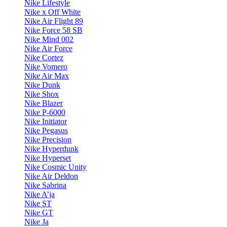
Nike Lifestyle
Nike x Off White
Nike Air Flight 89
Nike Force 58 SB
Nike Mind 002
Nike Air Force
Nike Cortez
Nike Vomero
Nike Air Max
Nike Dunk
Nike Shox
Nike Blazer
Nike P-6000
Nike Initiator
Nike Pegasus
Nike Precision
Nike Hyperdunk
Nike Hyperset
Nike Cosmic Unity
Nike Air Deldon
Nike Sabrina
Nike A’ja
Nike ST
Nike GT
Nike Ja