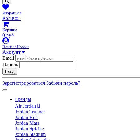
Избранное
Кол-во:
-
Корзина
0 руб
Войти / Новый
Аккаунт
Email
Пароль
Вход
Зарегистрироваться
Забыли пароль?
Бренды
Air Jordan
Jordan Trunner
Jordan Heir
Jordan Mars
Jordan Spizike
Jordan Stadium
Jordan Courtside