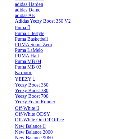
adidas Harden
adidas Dame
adidas AE
Adidas Yeezy Boost 350 V2
Puma
Puma Lifestyle
Puma Basketball
PUMA Scoot Zero
Puma LaMelo
PUMA Hali
Puma MB 04
Puma MB 03
Каталог
YEEZY
Yeezy Boost 350
Yeezy Boost 380
Yeezy Boost 700
Yeezy Foam Runner
Off-White
Off-White ODSY
Off-White Out Of Office
New Balance
New Balance 2000
New Balance 9060