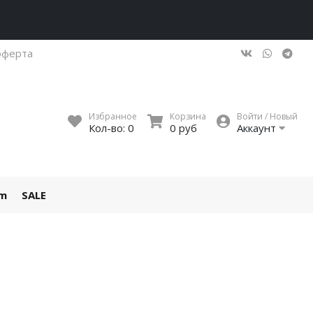
оферта
Избранное
Корзина
Войти / Новый
Кол-во:
0
0 руб
Аккаунт
um
SALE