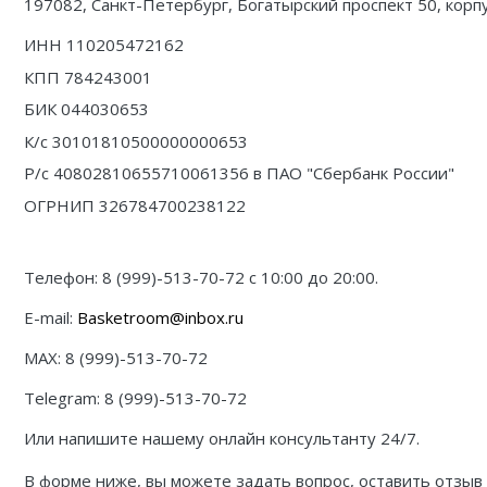
Jordan Zion
Nike Air Max
adidas Campus
On Running
197082, Санкт-Петербург, Богатырский проспект 50, корпус
ИНН
110205472162
Jordan Tatum
Nike Dunk
adidas Samba
MMY
КПП
784243001
Air Jordan 312
Nike Shox
adidas Gazelle
ASICS
БИК
044030653
Air Jordan 40
Nike Blazer
adidas Handball
HOKA
К/с
30101810500000000653
Р/с
40802810655710061356
в ПАО "Сбербанк России"
Air Jordan 39
Nike P-6000
adidas Adistar
A Bathing Ape
ОГРНИП
326784700238122
Air Jordan 38
Nike Initiator
adidas adiFOM
Travis Scott
Телефон: 8 (999)-513-70-72 с 10:00 до 20:00.
Air Jordan 37
Nike Pegasus
adidas Adizero
Converse
E-mail:
Basketroom@inbox.ru
Air Jordan 36
Nike Precision
adidas Harden
Old Order
MAX: 8 (999)-513-70-72
Air Jordan 1
Nike Hyperdunk
adidas Dame
LACOSTE
Telegram: 8 (999)-513-70-72
Air Jordan 3
Nike Hyperset
adidas AE
The North Face
Или напишите нашему онлайн консультанту 24/7.
Air Jordan 4
Nike Cosmic Unity
Adidas Yeezy Boost 350 V2
В форме ниже, вы можете задать вопрос, оставить отзыв