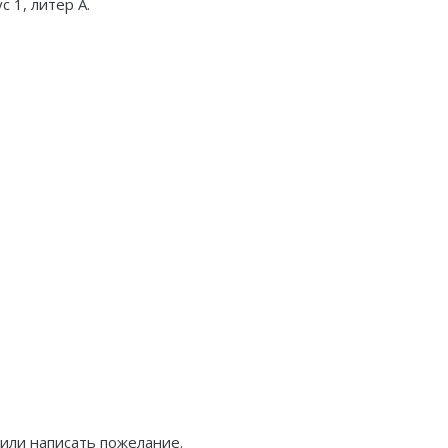
 1, литер А.
 или написать пожелание.