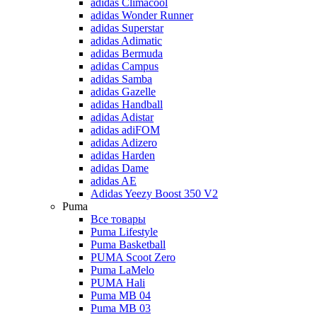
adidas Climacool
adidas Wonder Runner
adidas Superstar
adidas Adimatic
adidas Bermuda
adidas Campus
adidas Samba
adidas Gazelle
adidas Handball
adidas Adistar
adidas adiFOM
adidas Adizero
adidas Harden
adidas Dame
adidas AE
Adidas Yeezy Boost 350 V2
Puma
Все товары
Puma Lifestyle
Puma Basketball
PUMA Scoot Zero
Puma LaMelo
PUMA Hali
Puma MB 04
Puma MB 03