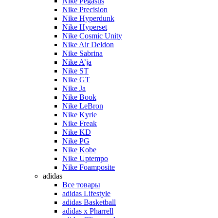
Nike Pegasus
Nike Precision
Nike Hyperdunk
Nike Hyperset
Nike Cosmic Unity
Nike Air Deldon
Nike Sabrina
Nike A’ja
Nike ST
Nike GT
Nike Ja
Nike Book
Nike LeBron
Nike Kyrie
Nike Freak
Nike KD
Nike PG
Nike Kobe
Nike Uptempo
Nike Foamposite
adidas
Все товары
adidas Lifestyle
adidas Basketball
adidas x Pharrell