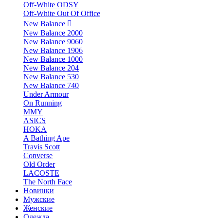
Off-White ODSY
Off-White Out Of Office
New Balance
New Balance 2000
New Balance 9060
New Balance 1906
New Balance 1000
New Balance 204
New Balance 530
New Balance 740
Under Armour
On Running
MMY
ASICS
HOKA
A Bathing Ape
Travis Scott
Converse
Old Order
LACOSTE
The North Face
Новинки
Мужские
Женские
Одежда