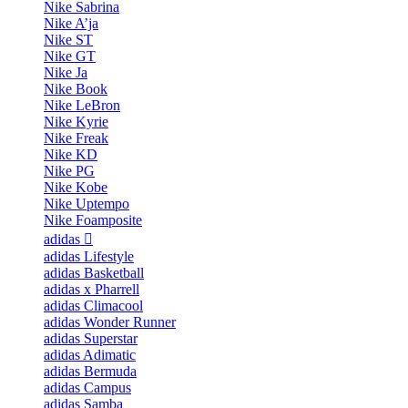
Nike Sabrina
Nike A’ja
Nike ST
Nike GT
Nike Ja
Nike Book
Nike LeBron
Nike Kyrie
Nike Freak
Nike KD
Nike PG
Nike Kobe
Nike Uptempo
Nike Foamposite
adidas
adidas Lifestyle
adidas Basketball
adidas x Pharrell
adidas Climacool
adidas Wonder Runner
adidas Superstar
adidas Adimatic
adidas Bermuda
adidas Campus
adidas Samba