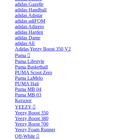
adidas Gazelle
adidas Handball
adidas Adistar
adidas adiFOM
adidas Adizero
adidas Harden
adidas Dame
adidas AE
Adidas Yeezy Boost 350 V2
Puma
Puma Lifestyle
Puma Basketball
PUMA Scoot Zero
Puma LaMelo
PUMA Hali
Puma MB 04
Puma MB 03
Каталог
YEEZY
Yeezy Boost 350
Yeezy Boost 380
Yeezy Boost 700
Yeezy Foam Runner
Off-White