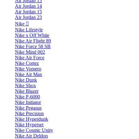
Air Jordan 13
Air Jordan 14
Air Jordan 15
Air Jordan 23
Nike
Nike Lifestyle
Nike x Off White
Nike Air Flight 89
Nike Force 58 SB
Nike Mind 002
Nike Air Force
Nike Cortez
Nike Vomero
Nike Air Max
Nike Dunk
Nike Shox
Nike Blazer
Nike P-6000
Nike Initiator
Nike Pegasus
Nike Precision
Nike Hyperdunk
Nike Hyperset
Nike Cosmic Unity
Nike Air Deldon