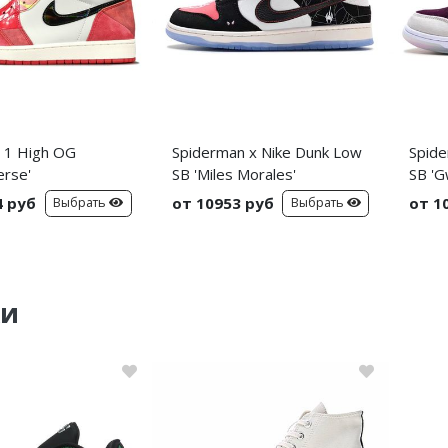
n 1 High OG
Spiderman x Nike Dunk Low
Spide
erse'
SB 'Miles Morales'
SB 'G
4 руб
от 10953 руб
от 1
Выбрать
Выбрать
ки