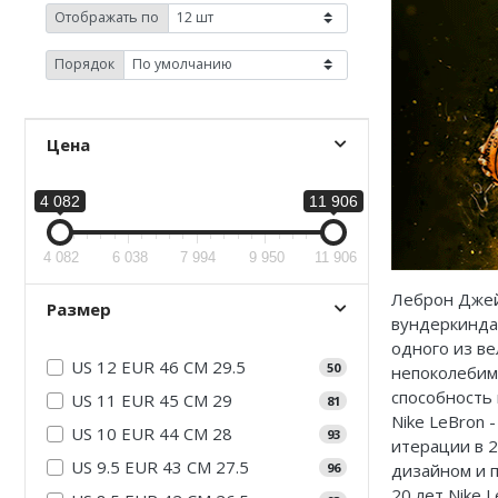
Jordan Zion
adidas Campus
Отображать по
Jordan Tatum
adidas Samba
Порядок
Air Jordan 312
adidas Gazelle
Air Jordan 40
adidas Handball
Цена
Air Jordan 39
adidas Adistar
4 082
11 906
Air Jordan 38
adidas adiFOM
4 082
6 038
7 994
9 950
11 906
Air Jordan 37
adidas Adizero
Леброн Джейм
Размер
вундеркинда
Air Jordan 36
adidas Harden
одного из ве
US 12 EUR 46 CM 29.5
50
непоколебим
Air Jordan 1
adidas Dame
способность 
US 11 EUR 45 CM 29
81
Nike LeBron 
Air Jordan 3
adidas AE
US 10 EUR 44 CM 28
93
итерации в 2
US 9.5 EUR 43 CM 27.5
96
дизайном и п
Air Jordan 4
Adidas Yeezy Boost 350 V2
20 лет Nike 