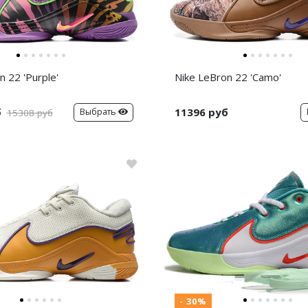
n 22 'Purple'
Nike LeBron 22 'Camo'
б
11396 руб
Выбрать
15308 руб
- 30%