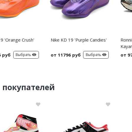
9 'Orange Crush'
Nike KD 19 'Purple Candies'
Ronni
Kayan
6 руб
от 11796 руб
от 9
Выбрать
Выбрать
 покупателей