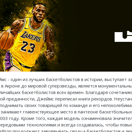
с - один из лучших баскетболистов в истории, выступает з
 в Акроне до мировой суперзвезды, является монументальны
личайших баскетболистов всех времен. Благодаря сочетанию
ой преданности, Джеймс переписал книги рекордов. Неуста
поднимать своих товарищей по команде и его непоколебимая 
- занимают главенствующее место в пантеоне баскетбольных 
003 году. Кроме того, каждая модель ознаменовала значите
ередовыми технологиями и всегда создавалась, чтобы повыс
LeBron продолжают завоёвывать сердца баскетболистов и лю