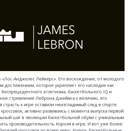
а «Лос-Анджелес Лейкерс». Его восхождение, от молодого
м достижением, которое укрепляет его наследие как
 беспрецедентного атлетизма, баскетбольного IQ и
нное стремление Леброна Джеймса к величию, его
страсть к игре оставили неизгладимый след в спорте.
кроссовок, активно развиваясь с момента выпуска первой
льный шаг в эволюции баскетбольной обуви с уникальным
ить производительность Короля в игре. И вот уже более
бителей кроссовок по всему миру.
Купить баскетбольные