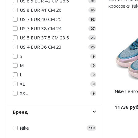
US 8.5 EUR 42 CM 26.5
93
кроссовки Ni
Air Jordan 5
US 8 EUR 41 CM 26
96
US 7 EUR 40 CM 25
Air Jordan 6
92
US 7 EUR 38 CM 24
27
Air Jordan 7
US 5 EUR 37.5 CM 23.5
26
Air Jordan 10
US 4 EUR 36 CM 23
26
S
9
Air Jordan 11
M
9
Air Jordan 12
L
9
XL
Air Jordan 13
9
Nike LeBro
XXL
9
Air Jordan 14
11736 ру
Air Jordan 15
Бренд
Air Jordan 23
Nike
118