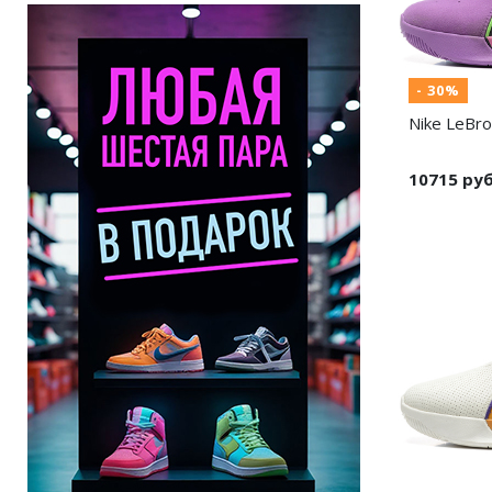
- 30%
Nike LeBro
10715 ру