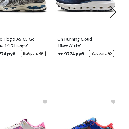
e Fleg x ASICS Gel
On Running Cloud
N
o 14 'Chicago'
'Blue/White'
'
774 руб
от 9774 руб
о
Выбрать
Выбрать