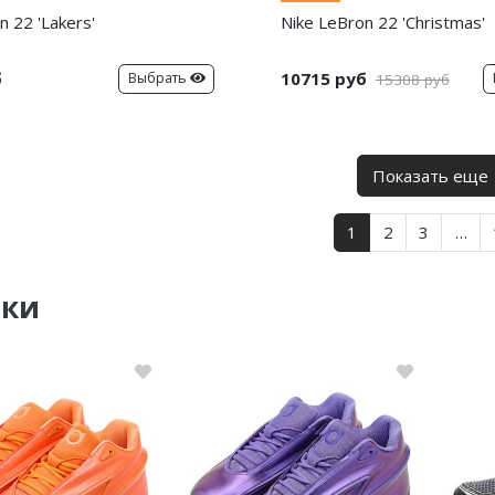
n 22 'Lakers'
Nike LeBron 22 'Christmas'
б
10715 руб
Выбрать
15308 руб
Показать еще
1
2
3
…
нки