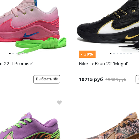
- 30%
n 22 'I Promise'
Nike LeBron 22 'Mogul'
б
10715 руб
Выбрать
15308 руб