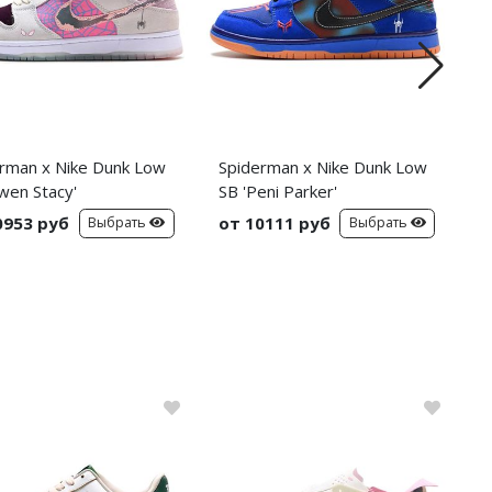
rman x Nike Dunk Low
Spiderman x Nike Dunk Low
C
wen Stacy'
SB 'Peni Parker'
C
S
0953 руб
от 10111 руб
о
Выбрать
Выбрать