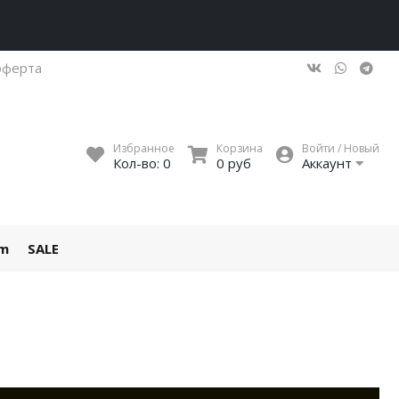
оферта
Избранное
Корзина
Войти / Новый
Кол-во:
0
0 руб
Аккаунт
um
SALE