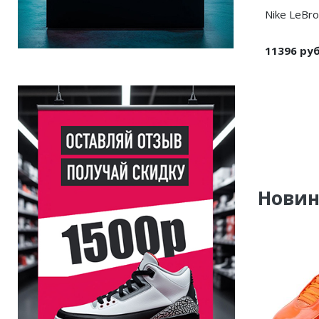
Nike LeBro
11396 ру
Нови