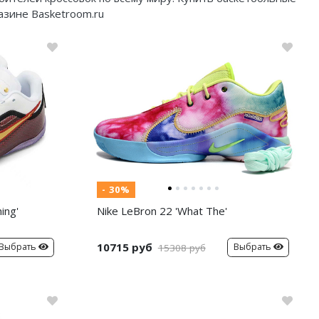
азине Basketroom.ru
- 30%
ing'
Nike LeBron 22 'What The'
10715 руб
Выбрать
Выбрать
15308 руб