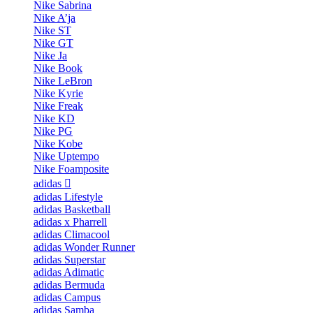
Nike Sabrina
Nike A’ja
Nike ST
Nike GT
Nike Ja
Nike Book
Nike LeBron
Nike Kyrie
Nike Freak
Nike KD
Nike PG
Nike Kobe
Nike Uptempo
Nike Foamposite
adidas
adidas Lifestyle
adidas Basketball
adidas x Pharrell
adidas Climacool
adidas Wonder Runner
adidas Superstar
adidas Adimatic
adidas Bermuda
adidas Campus
adidas Samba