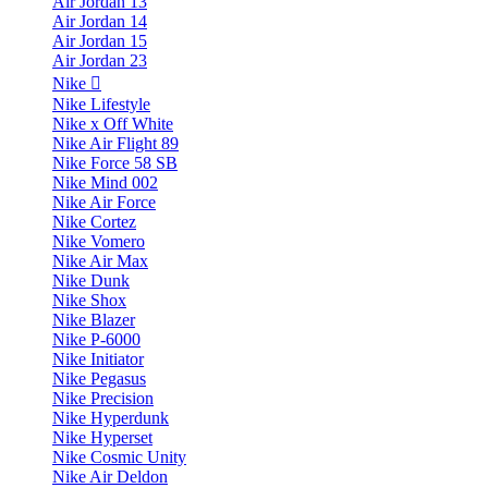
Air Jordan 13
Air Jordan 14
Air Jordan 15
Air Jordan 23
Nike
Nike Lifestyle
Nike x Off White
Nike Air Flight 89
Nike Force 58 SB
Nike Mind 002
Nike Air Force
Nike Cortez
Nike Vomero
Nike Air Max
Nike Dunk
Nike Shox
Nike Blazer
Nike P-6000
Nike Initiator
Nike Pegasus
Nike Precision
Nike Hyperdunk
Nike Hyperset
Nike Cosmic Unity
Nike Air Deldon