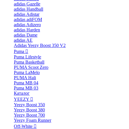
adidas Gazelle
adidas Handball
adidas Adistar
adidas adiFOM
adidas Adizero
adidas Harden
adidas Dame
adidas AE
Adidas Yeezy Boost 350 V2
Puma
Puma Lifestyle
Puma Basketball
PUMA Scoot Zero
Puma LaMelo
PUMA Hali
Puma MB 04
Puma MB 03
Каталог
YEEZY
Yeezy Boost 350
Yeezy Boost 380
Yeezy Boost 700
Yeezy Foam Runner
Off-White