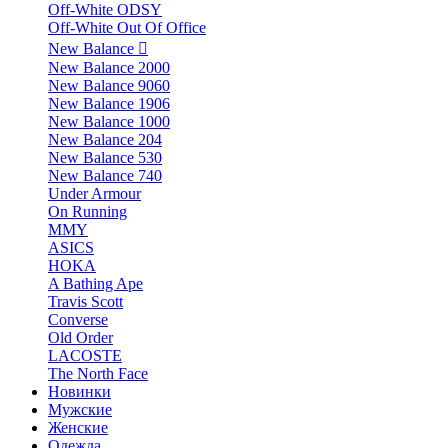
Off-White ODSY
Off-White Out Of Office
New Balance
New Balance 2000
New Balance 9060
New Balance 1906
New Balance 1000
New Balance 204
New Balance 530
New Balance 740
Under Armour
On Running
MMY
ASICS
HOKA
A Bathing Ape
Travis Scott
Converse
Old Order
LACOSTE
The North Face
Новинки
Мужские
Женские
Одежда