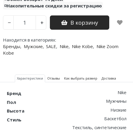
◽️Накопительные скидки за регистрацию
Nike PG
В корзину
−
+
Nike Kobe
Nike Uptempo
Находится в категориях:
Бренды
,
Мужские
,
SALE
,
Nike
,
Nike Kobe
,
Nike Zoom
Nike Foamposite
Kobe
Характеристики
Отзывы
Как выбрать размер
Доставка
Nike
Бренд
Мужчины
Пол
Низкие
Высота
Баскетбол
Стиль
Текстиль, синтетические