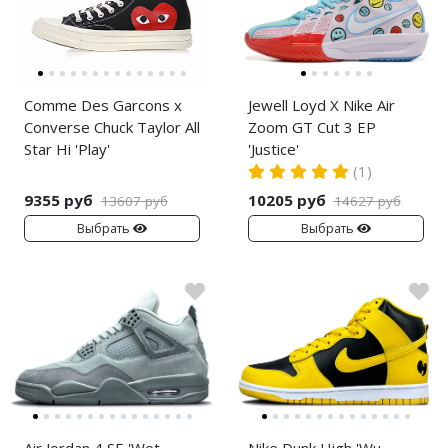
Comme Des Garcons x
Jewell Loyd X Nike Air
Converse Chuck Taylor All
Zoom GT Cut 3 EP
Star Hi 'Play'
'Justice'
(1)
9355 руб
10205 руб
13607 руб
14627 руб
Выбрать
Выбрать
Air Jordan 4 SE 'Wet
Nike Dunk High 'Wu-