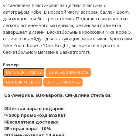
установлена пластиковая защитная пластина с
Air Jordan 5
Nike Air Deldon
автографом Kobe. В носовой части встроен баллон Zoom,
для мощного и быстрого толчка. Подошва выполнена из
Air Jordan 6
Nike Sabrina
лёгкого вспененного материала, резиновая подмётка
Air Jordan 7
Nike A’ja
завершает дизайн. Баскетбольные кроссовки Nike Kobe 5
отлично подойдут для атакующих защитников. Кроссовки
Air Jordan 10
Nike ST
Nike Zoom Kobe 5 'Dark Knight', вы можете в купить в
баскетбольном магазине Basketroom.ru
Air Jordan 11
Nike GT
Размер
Air Jordan 12
Nike Ja
US 10 EUR 44 CM 28
US 9.5 EUR 43 CM 27.5
US 8 EUR 41 CM 26
US 7 EUR 40 CM 25
Air Jordan 13
Nike Book
US-Америка. EUR-Европа. CM-длина стельки.
Air Jordan 14
Nike LeBron
◽️Шестая пара в подарок
Air Jordan 15
Nike Kyrie
◽️-500р промо-код BASKET
Air Jordan 23
Nike Freak
◽️Бесплатная доставка
◽️Вторая пара - 10%
Nike KD
◽️Обмен-возврат 14 дней