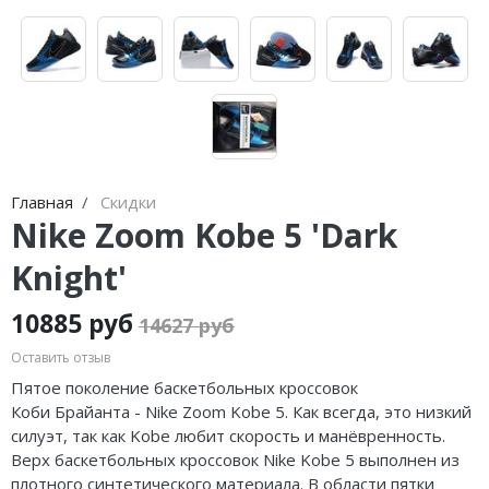
Jordan Zion
Nike Air Max
adidas Campus
On Running
Jordan Tatum
Nike Dunk
adidas Samba
MMY
Air Jordan 312
Nike Shox
adidas Gazelle
ASICS
Air Jordan 40
Nike Blazer
adidas Handball
HOKA
Air Jordan 39
Nike P-6000
adidas Adistar
A Bathing Ape
Главная
Скидки
Nike Zoom Kobe 5 'Dark
Air Jordan 38
Nike Initiator
adidas adiFOM
Travis Scott
Knight'
Air Jordan 37
Nike Pegasus
adidas Adizero
Converse
10885 руб
14627 руб
Air Jordan 36
Nike Precision
adidas Harden
Old Order
Оставить отзыв
Air Jordan 1
Nike Hyperdunk
adidas Dame
LACOSTE
Пятое поколение баскетбольных кроссовок
Коби
Брайанта
- Nike Zoom Kobe 5. Как всегда, это низкий
Air Jordan 3
Nike Hyperset
adidas AE
The North Face
силуэт, так как Kobe любит скорость и манёвренность.
Верх баскетбольных кроссовок Nike Kobe 5 выполнен из
Air Jordan 4
Nike Cosmic Unity
Adidas Yeezy Boost 350 V2
плотного синтетического материала. В области пятки