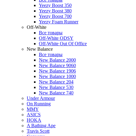
Yeezy Boost 350
Yeezy Boost 380
Yeezy Boost 700
Yeezy Foam Runner
Off-White
Все товары
Off-White ODSY
Off-White Out Of Office
New Balance
Все товары
New Balance 2000
New Balance 9060
New Balance 1906
New Balance 1000
New Balance 204
New Balance 530
New Balance 740
Under Armour
On Running
MMY
ASICS
HOKA
A Bathing Ape
Travis Scott