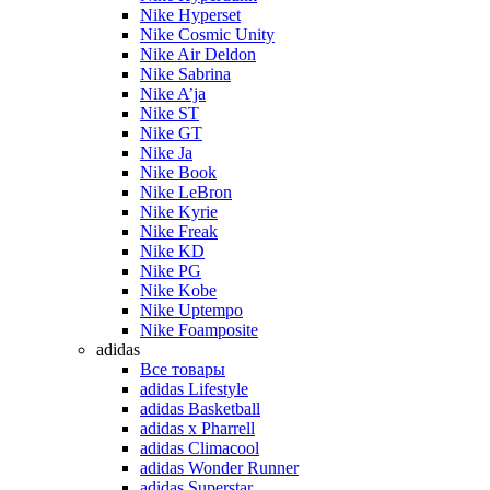
Nike Hyperset
Nike Cosmic Unity
Nike Air Deldon
Nike Sabrina
Nike A’ja
Nike ST
Nike GT
Nike Ja
Nike Book
Nike LeBron
Nike Kyrie
Nike Freak
Nike KD
Nike PG
Nike Kobe
Nike Uptempo
Nike Foamposite
adidas
Все товары
adidas Lifestyle
adidas Basketball
adidas x Pharrell
adidas Climacool
adidas Wonder Runner
adidas Superstar