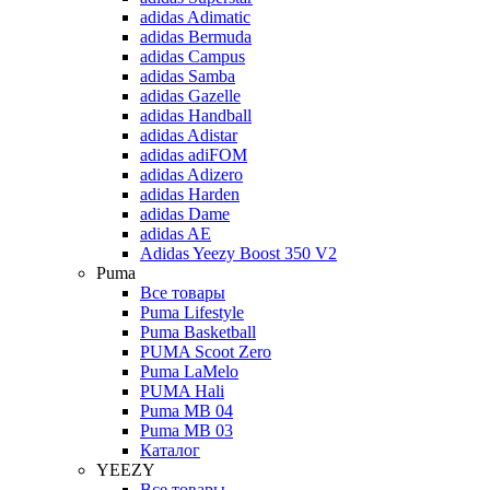
adidas Adimatic
adidas Bermuda
adidas Campus
adidas Samba
adidas Gazelle
adidas Handball
adidas Adistar
adidas adiFOM
adidas Adizero
adidas Harden
adidas Dame
adidas AE
Adidas Yeezy Boost 350 V2
Puma
Все товары
Puma Lifestyle
Puma Basketball
PUMA Scoot Zero
Puma LaMelo
PUMA Hali
Puma MB 04
Puma MB 03
Каталог
YEEZY
Все товары