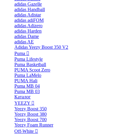
adidas Gazelle
adidas Handball
adidas Adistar
adidas adiFOM
adidas Adizero
adidas Harden
adidas Dame
adidas AE
Adidas Yeezy Boost 350 V2
Puma
Puma Lifestyle
Puma Basketball
PUMA Scoot Zero
Puma LaMelo
PUMA Hali
Puma MB 04
Puma MB 03
Каталог
YEEZY
Yeezy Boost 350
Yeezy Boost 380
Yeezy Boost 700
Yeezy Foam Runner
Off-White