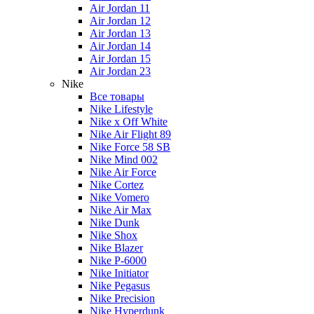
Air Jordan 11
Air Jordan 12
Air Jordan 13
Air Jordan 14
Air Jordan 15
Air Jordan 23
Nike
Все товары
Nike Lifestyle
Nike x Off White
Nike Air Flight 89
Nike Force 58 SB
Nike Mind 002
Nike Air Force
Nike Cortez
Nike Vomero
Nike Air Max
Nike Dunk
Nike Shox
Nike Blazer
Nike P-6000
Nike Initiator
Nike Pegasus
Nike Precision
Nike Hyperdunk