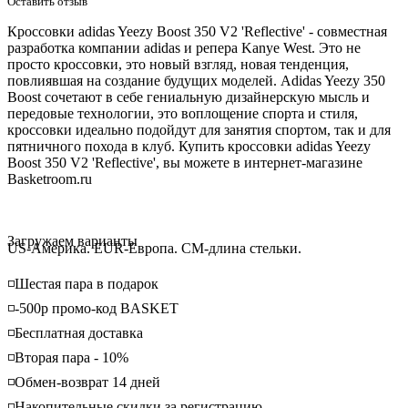
Оставить отзыв
Кроссовки adidas Yeezy Boost 350 V2 'Reflective' - совместная
разработка компании adidas и репера Kanye West. Это не
просто кроссовки, это новый взгляд, новая тенденция,
повлиявшая на создание будущих моделей. Adidas Yeezy 350
Boost сочетают в себе гениальную дизайнерскую мысль и
передовые технологии, это воплощение спорта и стиля,
кроссовки идеально подойдут для занятия спортом, так и для
пятничного похода в клуб. Купить кроссовки adidas Yeezy
Boost 350 V2 'Reflective', вы можете в интернет-магазине
Basketroom.ru
Loading...
Загружаем варианты
US-Америка. EUR-Европа. CM-длина стельки.
◽️Шестая пара в подарок
◽️-500р промо-код BASKET
◽️Бесплатная доставка
◽️Вторая пара - 10%
◽️Обмен-возврат 14 дней
◽️Накопительные скидки за регистрацию