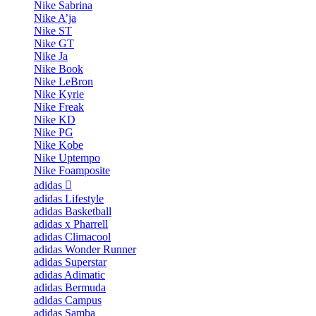
Nike Sabrina
Nike A’ja
Nike ST
Nike GT
Nike Ja
Nike Book
Nike LeBron
Nike Kyrie
Nike Freak
Nike KD
Nike PG
Nike Kobe
Nike Uptempo
Nike Foamposite
adidas
adidas Lifestyle
adidas Basketball
adidas x Pharrell
adidas Climacool
adidas Wonder Runner
adidas Superstar
adidas Adimatic
adidas Bermuda
adidas Campus
adidas Samba