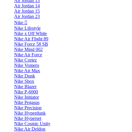
Air Jordan 13
Air Jordan 14
Air Jordan 15
Air Jordan 23
Nike
Nike Lifestyle
Nike x Off White
Nike Air Flight 89
Nike Force 58 SB
Nike Mind 002
Nike Air Force
Nike Cortez
Nike Vomero
Nike Air Max
Nike Dunk
Nike Shox
Nike Blazer
Nike P-6000
Nike Initiator
Nike Pegasus
Nike Precision
Nike Hyperdunk
Nike Hyperset
Nike Cosmic Unity
Nike Air Deldon