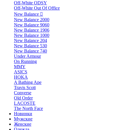
Off-White ODSY
Off-White Out Of Office
New Balance
New Balance 2000
New Balance 9060
New Balance 1906
New Balance 1000
New Balance 204
New Balance 530
New Balance 740
Under Armour
On Running
MMY
ASICS
HOKA
A Bathing Ape
Travis Scott
Converse
Old Order
LACOSTE
The North Face
Новинки
Мужские
Женские
Одежда