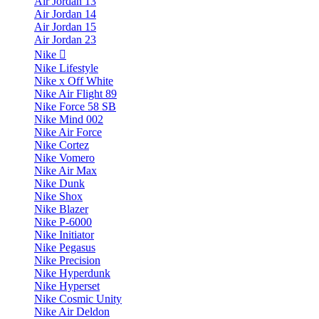
Air Jordan 13
Air Jordan 14
Air Jordan 15
Air Jordan 23
Nike
Nike Lifestyle
Nike x Off White
Nike Air Flight 89
Nike Force 58 SB
Nike Mind 002
Nike Air Force
Nike Cortez
Nike Vomero
Nike Air Max
Nike Dunk
Nike Shox
Nike Blazer
Nike P-6000
Nike Initiator
Nike Pegasus
Nike Precision
Nike Hyperdunk
Nike Hyperset
Nike Cosmic Unity
Nike Air Deldon