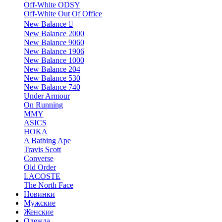
Off-White ODSY
Off-White Out Of Office
New Balance
New Balance 2000
New Balance 9060
New Balance 1906
New Balance 1000
New Balance 204
New Balance 530
New Balance 740
Under Armour
On Running
MMY
ASICS
HOKA
A Bathing Ape
Travis Scott
Converse
Old Order
LACOSTE
The North Face
Новинки
Мужские
Женские
Одежда