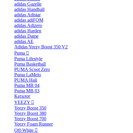
adidas Gazelle
adidas Handball
adidas Adistar
adidas adiFOM
adidas Adizero
adidas Harden
adidas Dame
adidas AE
Adidas Yeezy Boost 350 V2
Puma
Puma Lifestyle
Puma Basketball
PUMA Scoot Zero
Puma LaMelo
PUMA Hali
Puma MB 04
Puma MB 03
Каталог
YEEZY
Yeezy Boost 350
Yeezy Boost 380
Yeezy Boost 700
Yeezy Foam Runner
Off-White