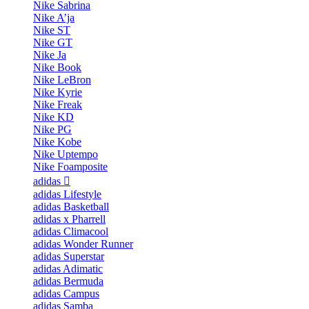
Nike Sabrina
Nike A’ja
Nike ST
Nike GT
Nike Ja
Nike Book
Nike LeBron
Nike Kyrie
Nike Freak
Nike KD
Nike PG
Nike Kobe
Nike Uptempo
Nike Foamposite
adidas
adidas Lifestyle
adidas Basketball
adidas x Pharrell
adidas Climacool
adidas Wonder Runner
adidas Superstar
adidas Adimatic
adidas Bermuda
adidas Campus
adidas Samba