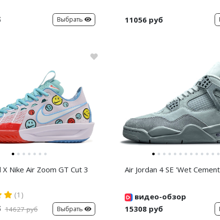
б
11056 руб
Выбрать
d X Nike Air Zoom GT Cut 3
Air Jordan 4 SE 'Wet Cement
(1)
видео-обзор
б
15308 руб
Выбрать
14627 руб