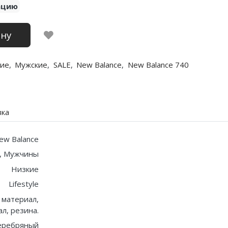
ацию
ину
ие
,
Мужские
,
SALE
,
New Balance
,
New Balance 740
вка
ew Balance
, Мужчины
Низкие
Lifestyle
 материал,
л, резина.
еребряный