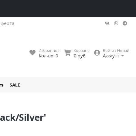
оферта
Избранное
Корзина
Войти / Новый
Кол-во:
0
0 руб
Аккаунт
um
SALE
ack/Silver'