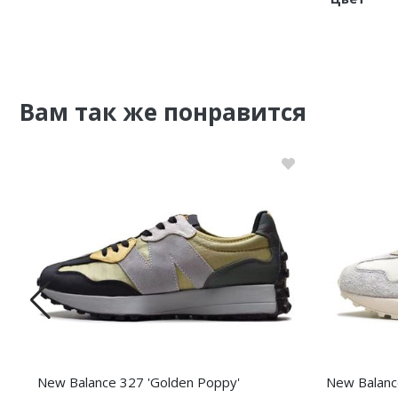
Nike PG
Nike Kobe
Вам так же понравится
Nike Uptempo
Nike Foamposite
New Balance 327 'Golden Poppy'
New Balanc