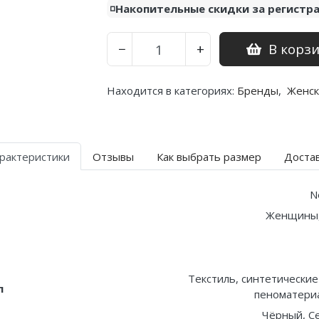
◽️Накопительные скидки за регистр
В корз
−
+
Находится в категориях:
Бренды
,
Женск
рактеристики
Отзывы
Как выбрать размер
Доста
N
Женщины
Текстиль, синтетические
л
пеноматериа
Чёрный, С