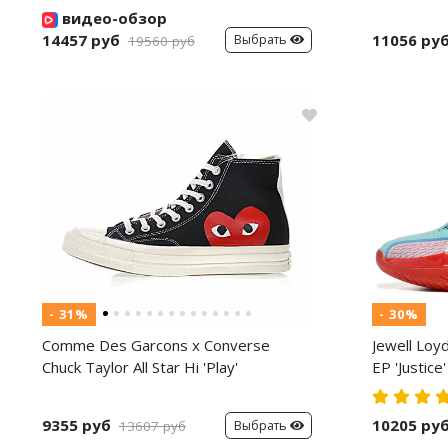
видео-обзор
14457 руб
11056 ру
Выбрать
19560 руб
- 31%
- 30%
Comme Des Garcons x Converse
Jewell Loy
Chuck Taylor All Star Hi 'Play'
EP 'Justice'
9355 руб
10205 ру
Выбрать
13607 руб