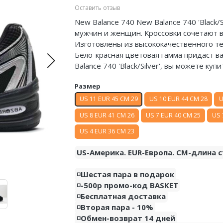
Оставить отзыв
New Balance 740 New Balance 740 'Black/
мужчин и женщин. Кроссовки сочетают в
Изготовлены из высококачественного те
Бело-красная цветовая гамма придаст 
Balance 740 'Black/Silver', вы можете ку
Размер
US 11 EUR 45 CM 29
US 10 EUR 44 CM 28
U
US 8 EUR 41 CM 26
US 7 EUR 40 CM 25
US 
US 4 EUR 36 CM 23
US-Америка. EUR-Европа. CM-длина с
◽️Шестая пара в подарок
◽️-500р промо-код BASKET
◽️Бесплатная доставка
◽️Вторая пара - 10%
◽️Обмен-возврат 14 дней