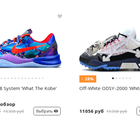
- 28%
8 System 'What The Kobe'
Off-White ODSY-2000 'White
обзор
б
11056 руб
Выбрать
15308 руб
15308 руб