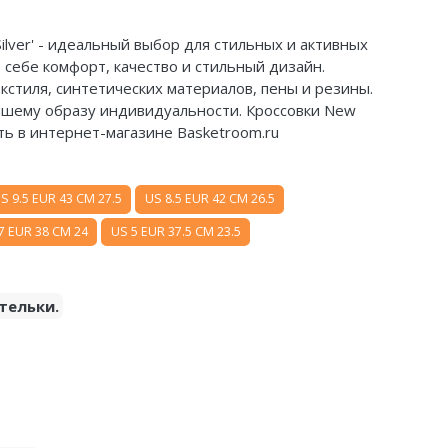
Silver' - идеальный выбор для стильных и активных
 себе комфорт, качество и стильный дизайн.
кстиля, синтетических материалов, пены и резины.
вашему образу индивидуальности. Кроссовки New
пить в интернет-магазине Basketroom.ru
S 9.5 EUR 43 CM 27.5
US 8.5 EUR 42 CM 26.5
7 EUR 38 CM 24
US 5 EUR 37.5 CM 23.5
тельки.