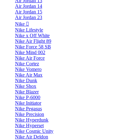
Air Jordan 13
Air Jordan 14
Air Jordan 15
Air Jordan 23
Nike
Nike Lifestyle
Nike x Off White
Nike Air Flight 89
Nike Force 58 SB
Nike Mind 002
Nike Air Force
Nike Cortez
Nike Vomero
Nike Air Max
Nike Dunk
Nike Shox
Nike Blazer
Nike P-6000
Nike Initiator
Nike Pegasus
Nike Precision
Nike Hyperdunk
Nike Hyperset
Nike Cosmic Unity
Nike Air Deldon