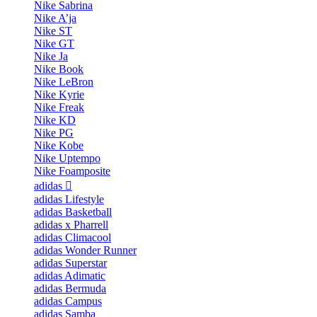
Nike Sabrina
Nike A’ja
Nike ST
Nike GT
Nike Ja
Nike Book
Nike LeBron
Nike Kyrie
Nike Freak
Nike KD
Nike PG
Nike Kobe
Nike Uptempo
Nike Foamposite
adidas
adidas Lifestyle
adidas Basketball
adidas x Pharrell
adidas Climacool
adidas Wonder Runner
adidas Superstar
adidas Adimatic
adidas Bermuda
adidas Campus
adidas Samba