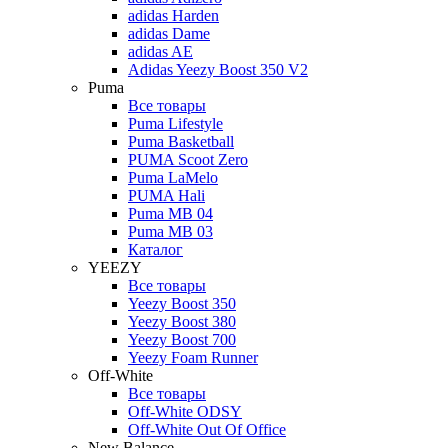
adidas Harden
adidas Dame
adidas AE
Adidas Yeezy Boost 350 V2
Puma
Все товары
Puma Lifestyle
Puma Basketball
PUMA Scoot Zero
Puma LaMelo
PUMA Hali
Puma MB 04
Puma MB 03
Каталог
YEEZY
Все товары
Yeezy Boost 350
Yeezy Boost 380
Yeezy Boost 700
Yeezy Foam Runner
Off-White
Все товары
Off-White ODSY
Off-White Out Of Office
New Balance