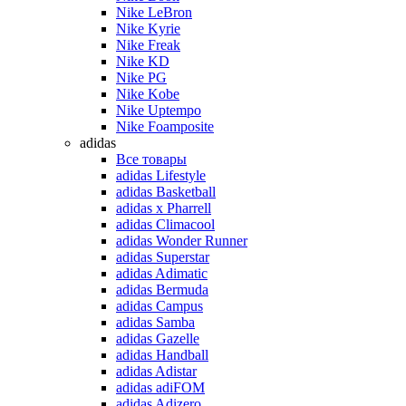
Nike LeBron
Nike Kyrie
Nike Freak
Nike KD
Nike PG
Nike Kobe
Nike Uptempo
Nike Foamposite
adidas
Все товары
adidas Lifestyle
adidas Basketball
adidas x Pharrell
adidas Climacool
adidas Wonder Runner
adidas Superstar
adidas Adimatic
adidas Bermuda
adidas Campus
adidas Samba
adidas Gazelle
adidas Handball
adidas Adistar
adidas adiFOM
adidas Adizero