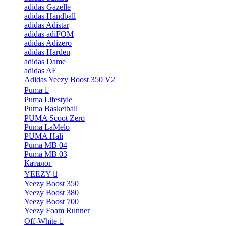
adidas Gazelle
adidas Handball
adidas Adistar
adidas adiFOM
adidas Adizero
adidas Harden
adidas Dame
adidas AE
Adidas Yeezy Boost 350 V2
Puma
Puma Lifestyle
Puma Basketball
PUMA Scoot Zero
Puma LaMelo
PUMA Hali
Puma MB 04
Puma MB 03
Каталог
YEEZY
Yeezy Boost 350
Yeezy Boost 380
Yeezy Boost 700
Yeezy Foam Runner
Off-White