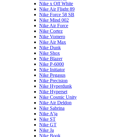
Nike x Off White
Nike Air Flight 89
Nike Force 58 SB
Nike Mind 002
Nike Air Force
Nike Cortez
Nike Vomero
Nike Air Max
Nike Dunk
Nike Shox
Nike Blazer
Nike P-6000
Nike Initiator
Nike Pegasus
Nike Precision
Nike Hyperdunk
Nike Hyperset
Nike Cosmic Unity
Nike Air Deldon
Nike Sabrina
Nike A’ja
Nike ST
Nike GT
Nike Ja
Nike Book