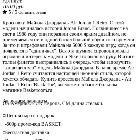
Артикул:
10100 руб
5 / 5
Оставить отзыв
Кроссовки Майкла Джордана - Air Jordan 1 Retro. С этой
модели начиналась история Jordan Brand. Появившиеся на
свет в 1988 году они поразили своим ярким дизайном, не
применяемым ни в одной баскетбольной обуви того времени.
За что и штрафовали Майкла на 5000 $ каждую игру, когда он
появлялся в "единичках". Вся эта шумиха спровоцировала
огромный интерес к модели и Nike это было на руку. В итоге
толпы фанатов выстраивались в очередь, чтобы заполучить
"запрещенную" модель Майкла Джордана. В наше время, Air
Jordan 1 Retro считаются настоящей иконной стиля, которой
хочется обладать. Купить кроссовки Майкла Джордана - Air
Jordan 1 Retro 'Black Toe', вы можете в баскетбольном
магазине Basketroom.ru
Loading...
Загружаем варианты
US-Америка. EUR-Европа. CM-длина стельки.
◽️Шестая пара в подарок
◽️-500р промо-код BASKET
◽️Бесплатная доставка