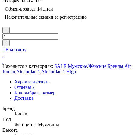
◽️Вторая пара - 10%
◽️Обмен-возврат 14 дней
◽️Накопительные скидки за регистрацию
−
+
В корзину
Находится в категориях:
SALE
,
Мужские
,
Женские
,
Бренды
,
Air
Jordan
,
Air Jordan 1
,
Air Jordan 1 High
Характеристики
Отзывы
2
Как выбрать размер
Доставка
Бренд
Jordan
Пол
Женщины, Мужчины
Высота