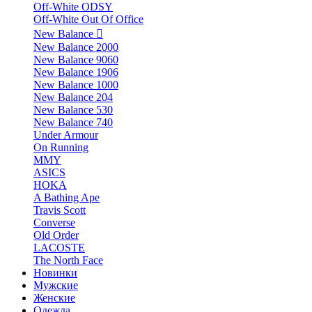
Off-White ODSY
Off-White Out Of Office
New Balance
New Balance 2000
New Balance 9060
New Balance 1906
New Balance 1000
New Balance 204
New Balance 530
New Balance 740
Under Armour
On Running
MMY
ASICS
HOKA
A Bathing Ape
Travis Scott
Converse
Old Order
LACOSTE
The North Face
Новинки
Мужские
Женские
Одежда