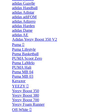
adidas Gazelle
adidas Handball
adidas Adistar
adidas adiFOM
adidas Adizero
adidas Harden
adidas Dame
adidas AE
Adidas Yeezy Boost 350 V2
Puma
Puma Lifestyle
Puma Basketball
PUMA Scoot Zero
Puma LaMelo
PUMA Hali
Puma MB 04
Puma MB 03
Каталог
YEEZY
Yeezy Boost 350
Yeezy Boost 380
Yeezy Boost 700
Yeezy Foam Runner
Off-White