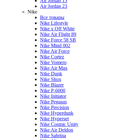
Air Jordan 15
Air Jordan 23
Nike
Все товары
Nike Lifestyle
Nike x Off White
Nike Air Flight 89
Nike Force 58 SB
Nike Mind 002
Nike Air Force
Nike Cortez
Nike Vomero
Nike Air Max
Nike Dunk
Nike Shox
Nike Blazer
Nike P-6000
Nike Initiator
Nike Pegasus
Nike Precision
Nike Hyperdunk
Nike Hyperset
Nike Cosmic Unity
Nike Air Deldon
Nike Sabrina