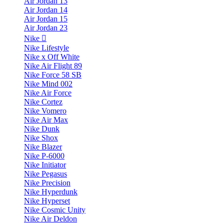
Air Jordan 13
Air Jordan 14
Air Jordan 15
Air Jordan 23
Nike
Nike Lifestyle
Nike x Off White
Nike Air Flight 89
Nike Force 58 SB
Nike Mind 002
Nike Air Force
Nike Cortez
Nike Vomero
Nike Air Max
Nike Dunk
Nike Shox
Nike Blazer
Nike P-6000
Nike Initiator
Nike Pegasus
Nike Precision
Nike Hyperdunk
Nike Hyperset
Nike Cosmic Unity
Nike Air Deldon