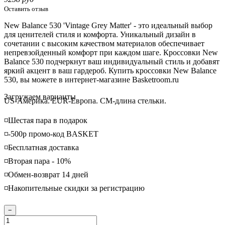
Оставить отзыв
New Balance 530 'Vintage Grey Matter' - это идеальный выбор
для ценителей стиля и комфорта. Уникальный дизайн в
сочетании с высоким качеством материалов обеспечивает
непревзойденный комфорт при каждом шаге. Кроссовки New
Balance 530 подчеркнут ваш индивидуальный стиль и добавят
яркий акцент в ваш гардероб. Купить кроссовки New Balance
530, вы можете в интернет-магазине Basketroom.ru
Loading...
Загружаем варианты
US-Америка. EUR-Европа. CM-длина стельки.
◽️Шестая пара в подарок
◽️-500р промо-код BASKET
◽️Бесплатная доставка
◽️Вторая пара - 10%
◽️Обмен-возврат 14 дней
◽️Накопительные скидки за регистрацию
−