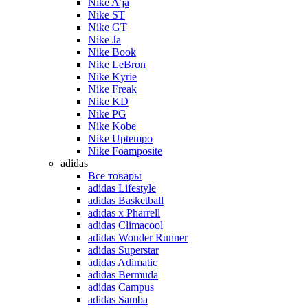
Nike A’ja
Nike ST
Nike GT
Nike Ja
Nike Book
Nike LeBron
Nike Kyrie
Nike Freak
Nike KD
Nike PG
Nike Kobe
Nike Uptempo
Nike Foamposite
adidas
Все товары
adidas Lifestyle
adidas Basketball
adidas x Pharrell
adidas Climacool
adidas Wonder Runner
adidas Superstar
adidas Adimatic
adidas Bermuda
adidas Campus
adidas Samba