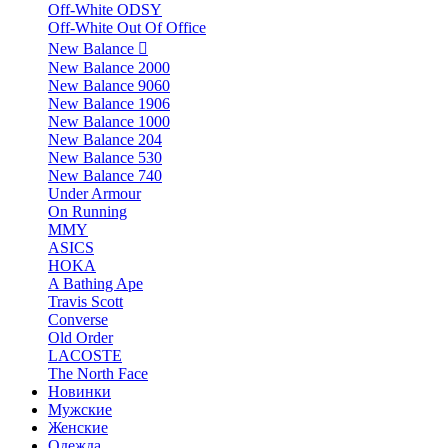
Off-White ODSY
Off-White Out Of Office
New Balance
New Balance 2000
New Balance 9060
New Balance 1906
New Balance 1000
New Balance 204
New Balance 530
New Balance 740
Under Armour
On Running
MMY
ASICS
HOKA
A Bathing Ape
Travis Scott
Converse
Old Order
LACOSTE
The North Face
Новинки
Мужские
Женские
Одежда