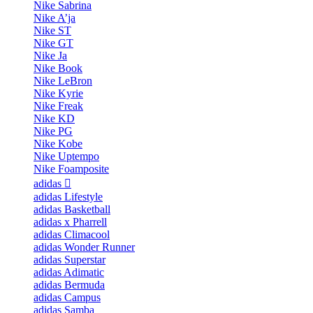
Nike Sabrina
Nike A’ja
Nike ST
Nike GT
Nike Ja
Nike Book
Nike LeBron
Nike Kyrie
Nike Freak
Nike KD
Nike PG
Nike Kobe
Nike Uptempo
Nike Foamposite
adidas
adidas Lifestyle
adidas Basketball
adidas x Pharrell
adidas Climacool
adidas Wonder Runner
adidas Superstar
adidas Adimatic
adidas Bermuda
adidas Campus
adidas Samba