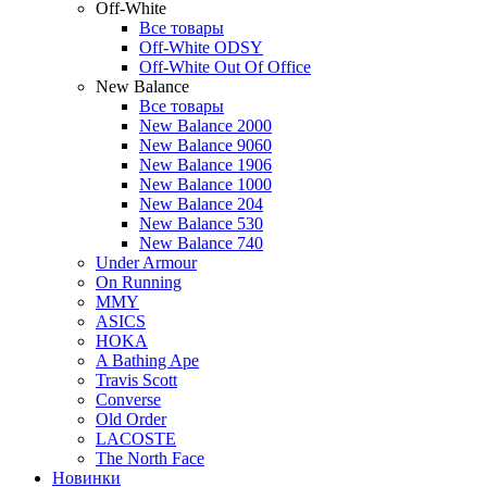
Off-White
Все товары
Off-White ODSY
Off-White Out Of Office
New Balance
Все товары
New Balance 2000
New Balance 9060
New Balance 1906
New Balance 1000
New Balance 204
New Balance 530
New Balance 740
Under Armour
On Running
MMY
ASICS
HOKA
A Bathing Ape
Travis Scott
Converse
Old Order
LACOSTE
The North Face
Новинки