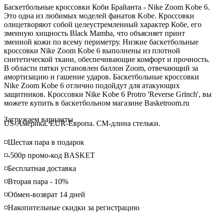
Баскетбольные кроссовки Коби Брайанта - Nike Zoom Kobe 6.
Это одна из любимых моделей фанатов Kobe. Кроссовки
олицетворяют собой целеустремленный характер Кобе, его
змеиную хищность Black Mamba, что объясняет принт
змеиной кожи по всему периметру. Низкие баскетбольные
кроссовки Nike Zoom Kobe 6 выполнены из плотной
синтетической ткани, обеспечивающие комфорт и прочность.
В области пятки установлен баллон Zoom, отвечающий за
амортизацию и гашение ударов. Баскетбольные кроссовки
Nike Zoom Kobe 6 отлично подойдут для атакующих
защитников. Кроссовки Nike Kobe 6 Protro 'Reverse Grinch', вы
можете купить в баскетбольном магазине Basketroom.ru
Loading...
Загружаем варианты
US-Америка. EUR-Европа. CM-длина стельки.
◽️Шестая пара в подарок
◽️-500р промо-код BASKET
◽️Бесплатная доставка
◽️Вторая пара - 10%
◽️Обмен-возврат 14 дней
◽️Накопительные скидки за регистрацию