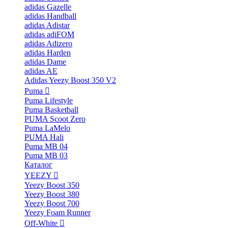
adidas Gazelle
adidas Handball
adidas Adistar
adidas adiFOM
adidas Adizero
adidas Harden
adidas Dame
adidas AE
Adidas Yeezy Boost 350 V2
Puma
Puma Lifestyle
Puma Basketball
PUMA Scoot Zero
Puma LaMelo
PUMA Hali
Puma MB 04
Puma MB 03
Каталог
YEEZY
Yeezy Boost 350
Yeezy Boost 380
Yeezy Boost 700
Yeezy Foam Runner
Off-White