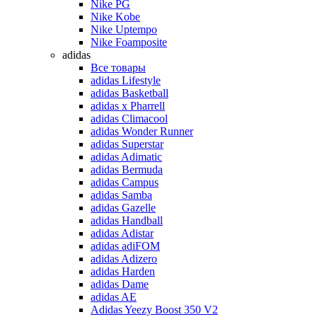
Nike PG
Nike Kobe
Nike Uptempo
Nike Foamposite
adidas
Все товары
adidas Lifestyle
adidas Basketball
adidas x Pharrell
adidas Climacool
adidas Wonder Runner
adidas Superstar
adidas Adimatic
adidas Bermuda
adidas Campus
adidas Samba
adidas Gazelle
adidas Handball
adidas Adistar
adidas adiFOM
adidas Adizero
adidas Harden
adidas Dame
adidas AE
Adidas Yeezy Boost 350 V2