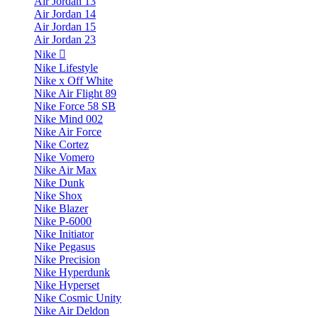
Air Jordan 13
Air Jordan 14
Air Jordan 15
Air Jordan 23
Nike
Nike Lifestyle
Nike x Off White
Nike Air Flight 89
Nike Force 58 SB
Nike Mind 002
Nike Air Force
Nike Cortez
Nike Vomero
Nike Air Max
Nike Dunk
Nike Shox
Nike Blazer
Nike P-6000
Nike Initiator
Nike Pegasus
Nike Precision
Nike Hyperdunk
Nike Hyperset
Nike Cosmic Unity
Nike Air Deldon