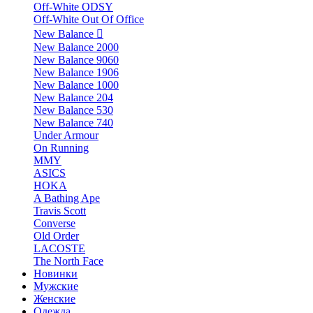
Off-White ODSY
Off-White Out Of Office
New Balance
New Balance 2000
New Balance 9060
New Balance 1906
New Balance 1000
New Balance 204
New Balance 530
New Balance 740
Under Armour
On Running
MMY
ASICS
HOKA
A Bathing Ape
Travis Scott
Converse
Old Order
LACOSTE
The North Face
Новинки
Мужские
Женские
Одежда