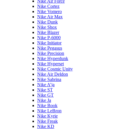
Nike Air Force
Nike Cortez
Nike Vomero
Nike Air Max
Nike Dunk
Nike Shox
Nike Blazer
Nike P-6000
Nike Initiator
Nike Pegasus
Nike Precision
Nike Hyperdunk
Nike Hyperset
Nike Cosmic Unity
Nike Air Deldon
Nike Sabrina
Nike A’ja
Nike ST
Nike GT
Nike Ja
Nike Book
Nike LeBron
Nike Kyrie
Nike Freak
Nike KD