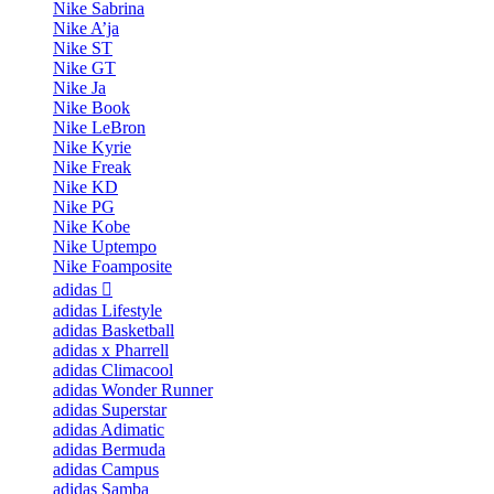
Nike Sabrina
Nike A’ja
Nike ST
Nike GT
Nike Ja
Nike Book
Nike LeBron
Nike Kyrie
Nike Freak
Nike KD
Nike PG
Nike Kobe
Nike Uptempo
Nike Foamposite
adidas
adidas Lifestyle
adidas Basketball
adidas x Pharrell
adidas Climacool
adidas Wonder Runner
adidas Superstar
adidas Adimatic
adidas Bermuda
adidas Campus
adidas Samba