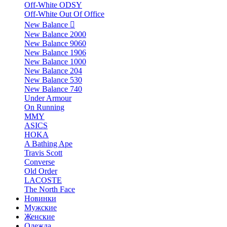
Off-White ODSY
Off-White Out Of Office
New Balance
New Balance 2000
New Balance 9060
New Balance 1906
New Balance 1000
New Balance 204
New Balance 530
New Balance 740
Under Armour
On Running
MMY
ASICS
HOKA
A Bathing Ape
Travis Scott
Converse
Old Order
LACOSTE
The North Face
Новинки
Мужские
Женские
Одежда