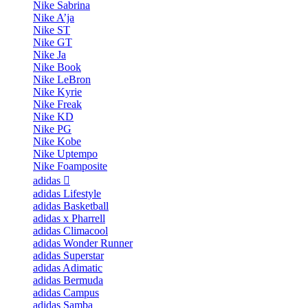
Nike Sabrina
Nike A’ja
Nike ST
Nike GT
Nike Ja
Nike Book
Nike LeBron
Nike Kyrie
Nike Freak
Nike KD
Nike PG
Nike Kobe
Nike Uptempo
Nike Foamposite
adidas
adidas Lifestyle
adidas Basketball
adidas x Pharrell
adidas Climacool
adidas Wonder Runner
adidas Superstar
adidas Adimatic
adidas Bermuda
adidas Campus
adidas Samba