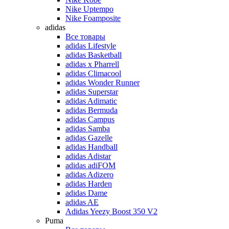
Nike Uptempo
Nike Foamposite
adidas
Все товары
adidas Lifestyle
adidas Basketball
adidas x Pharrell
adidas Climacool
adidas Wonder Runner
adidas Superstar
adidas Adimatic
adidas Bermuda
adidas Campus
adidas Samba
adidas Gazelle
adidas Handball
adidas Adistar
adidas adiFOM
adidas Adizero
adidas Harden
adidas Dame
adidas AE
Adidas Yeezy Boost 350 V2
Puma