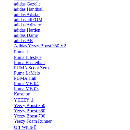
adidas Gazelle
adidas Handball
adidas Adistar
adidas adiFOM
adidas Adizero
adidas Harden
adidas Dame
adidas AE
Adidas Yeezy Boost 350 V2
Puma
Puma Lifestyle
Puma Basketball
PUMA Scoot Zero
Puma LaMelo
PUMA Hali
Puma MB 04
Puma MB 03
Каталог
YEEZY
Yeezy Boost 350
Yeezy Boost 380
Yeezy Boost 700
Yeezy Foam Runner
Off-White