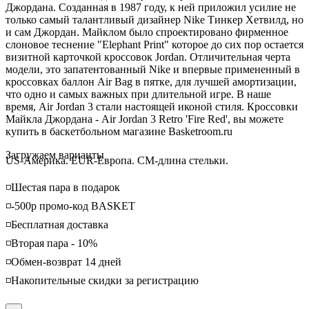
Джордана. Созданная в 1987 году, к ней приложил усилие не
только самый талантливый дизайнер Nike
Тинкер
Хетвилд
, но
и сам Джордан. Майклом было спроектировано фирменное
слоновое теснение "Elephant Print" которое до сих пор остается
визитной карточкой кроссовок Jordan. Отличительная черта
модели, это запатентованный Nike и
впервыe
примененный в
кроссовках баллон Air Bag в пятке, для лучшей амортизации,
что одно и самых важных при длительной игре. В наше
время, Air Jordan 3 стали настоящей иконой стиля. Кроссовки
Майкла Джордана - Air Jordan 3 Retro 'Fire Red', вы можете
купить в баскетбольном магазине Basketroom.ru
Loading...
Загружаем варианты
US-Америка. EUR-Европа. CM-длина стельки.
◽️Шестая пара в подарок
◽️-500р промо-код BASKET
◽️Бесплатная доставка
◽️Вторая пара - 10%
◽️Обмен-возврат 14 дней
◽️Накопительные скидки за регистрацию