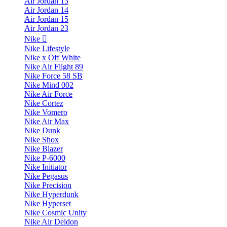
Air Jordan 13
Air Jordan 14
Air Jordan 15
Air Jordan 23
Nike
Nike Lifestyle
Nike x Off White
Nike Air Flight 89
Nike Force 58 SB
Nike Mind 002
Nike Air Force
Nike Cortez
Nike Vomero
Nike Air Max
Nike Dunk
Nike Shox
Nike Blazer
Nike P-6000
Nike Initiator
Nike Pegasus
Nike Precision
Nike Hyperdunk
Nike Hyperset
Nike Cosmic Unity
Nike Air Deldon