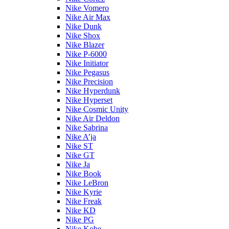
Nike Vomero
Nike Air Max
Nike Dunk
Nike Shox
Nike Blazer
Nike P-6000
Nike Initiator
Nike Pegasus
Nike Precision
Nike Hyperdunk
Nike Hyperset
Nike Cosmic Unity
Nike Air Deldon
Nike Sabrina
Nike A’ja
Nike ST
Nike GT
Nike Ja
Nike Book
Nike LeBron
Nike Kyrie
Nike Freak
Nike KD
Nike PG
Nike Kobe