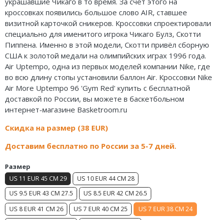
украшавшие Чикаго в то время. За счёт этого на
Air Jordan 5
кроссовках появились большое слово AIR, ставшее
визитной карточкой сникеров. Кроссовки спроектировали
Air Jordan 6
специально для именитого игрока Чикаго Булз, Скотти
Пиппена. Именно в этой модели, Скотти привёл сборную
Air Jordan 7
США к золотой медали на олимпийских играх 1996 года.
Air Uptempo, одна из первых моделей компании Nike, где
Air Jordan 10
во всю длину стопы установили баллон Air. Кроссовки Nike
Air More Uptempo 96 'Gym Red' купить с бесплатной
Air Jordan 11
доставкой по России, вы можете в баскетбольном
интернет-магазине Basketroom.ru
Air Jordan 12
Скидка на размер (38 EUR)
Air Jordan 13
Доставим бесплатно по России за 5-7 дней.
Air Jordan 14
Размер
Air Jordan 15
US 11 EUR 45 CM 29
US 10 EUR 44 CM 28
US 9.5 EUR 43 CM 27.5
US 8.5 EUR 42 CM 26.5
Air Jordan 23
US 8 EUR 41 CM 26
US 7 EUR 40 CM 25
US 7 EUR 38 CM 24