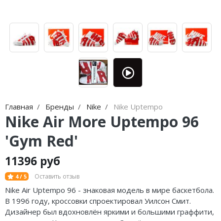
Jordan Zion
adidas Campus
Jordan Tatum
adidas Samba
Air Jordan 312
adidas Gazelle
Air Jordan 40
adidas Handball
Air Jordan 39
adidas Adistar
Air Jordan 38
adidas adiFOM
Главная
Бренды
Nike
Nike Uptempo
Nike Air More Uptempo 96
Air Jordan 37
adidas Adizero
'Gym Red'
Air Jordan 36
adidas Harden
11396 руб
Air Jordan 1
adidas Dame
Оставить отзыв
4 / 5
Air Jordan 3
adidas AE
Nike Air Uptempo 96 - знаковая модель в мире баскетбола.
В 1996 году, кроссовки спроектировал Уилсон Смит.
Air Jordan 4
Adidas Yeezy Boost 350 V2
Дизайнер был вдохновлён яркими и большими граффити,