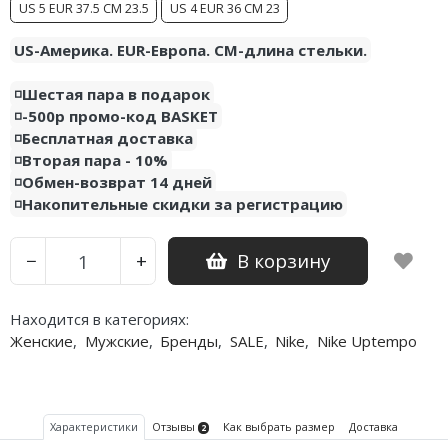
US 5 EUR 37.5 CM 23.5
US 4 EUR 36 CM 23
US-Америка. EUR-Европа. CM-длина стельки.
◽️Шестая пара в подарок
◽️-500р промо-код BASKET
◽️Бесплатная доставка
◽️Вторая пара - 10%
◽️Обмен-возврат 14 дней
◽️Накопительные скидки за регистрацию
В корзину
−
+
Находится в категориях:
Женские
,
Мужские
,
Бренды
,
SALE
,
Nike
,
Nike Uptempo
Характеристики
Отзывы
Как выбрать размер
Доставка
2