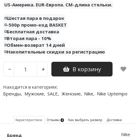
US-Америка. EUR-Европа. CM-длина стельки.
Nike PG
◽️Шестая пара в подарок
Nike Kobe
◽️-500р промо-код BASKET
◽️Бесплатная доставка
Nike Uptempo
◽️Вторая пара - 10%
◽️Обмен-возврат 14 дней
Nike Foamposite
◽️Накопительные скидки за регистрацию
В корзину
−
+
Находится в категориях:
Бренды
,
Мужские
,
SALE
,
Женские
,
Nike
,
Nike Uptempo
Характеристики
Отзывы
Как выбрать размер
Доставка
2
Nike
Бренд