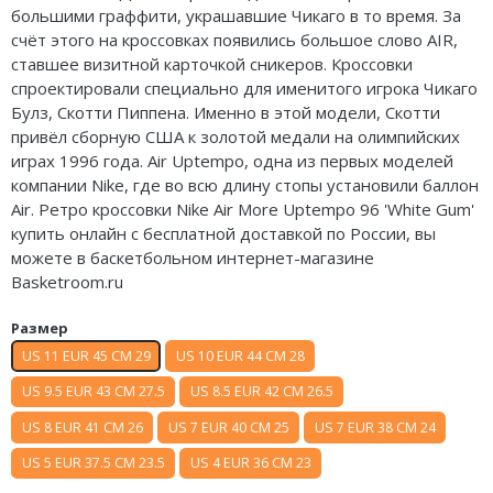
большими граффити, украшавшие Чикаго в то время. За
Air Jordan 5
Nike Air Deldon
счёт этого на кроссовках появились большое слово AIR,
ставшее визитной карточкой сникеров. Кроссовки
Air Jordan 6
Nike Sabrina
спроектировали специально для именитого игрока Чикаго
Булз, Скотти Пиппена. Именно в этой модели, Скотти
Air Jordan 7
Nike A’ja
привёл сборную США к золотой медали на олимпийских
играх 1996 года. Air Uptempo, одна из первых моделей
Air Jordan 10
Nike ST
компании Nike, где во всю длину стопы установили баллон
Air Jordan 11
Nike GT
Air. Ретро кроссовки Nike Air More Uptempo 96 'White Gum'
купить онлайн с бесплатной доставкой по России, вы
Air Jordan 12
Nike Ja
можете в баскетбольном интернет-магазине
Basketroom.ru
Air Jordan 13
Nike Book
Размер
Air Jordan 14
Nike LeBron
US 11 EUR 45 CM 29
US 10 EUR 44 CM 28
US 9.5 EUR 43 CM 27.5
US 8.5 EUR 42 CM 26.5
Air Jordan 15
Nike Kyrie
US 8 EUR 41 CM 26
US 7 EUR 40 CM 25
US 7 EUR 38 CM 24
Air Jordan 23
Nike Freak
US 5 EUR 37.5 CM 23.5
US 4 EUR 36 CM 23
Nike KD