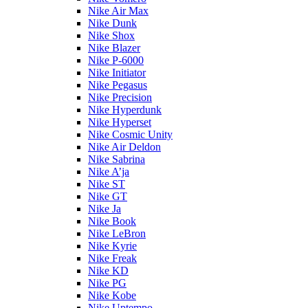
Nike Air Max
Nike Dunk
Nike Shox
Nike Blazer
Nike P-6000
Nike Initiator
Nike Pegasus
Nike Precision
Nike Hyperdunk
Nike Hyperset
Nike Cosmic Unity
Nike Air Deldon
Nike Sabrina
Nike A’ja
Nike ST
Nike GT
Nike Ja
Nike Book
Nike LeBron
Nike Kyrie
Nike Freak
Nike KD
Nike PG
Nike Kobe
Nike Uptempo