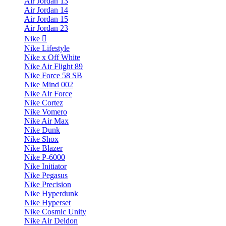
Air Jordan 13
Air Jordan 14
Air Jordan 15
Air Jordan 23
Nike
Nike Lifestyle
Nike x Off White
Nike Air Flight 89
Nike Force 58 SB
Nike Mind 002
Nike Air Force
Nike Cortez
Nike Vomero
Nike Air Max
Nike Dunk
Nike Shox
Nike Blazer
Nike P-6000
Nike Initiator
Nike Pegasus
Nike Precision
Nike Hyperdunk
Nike Hyperset
Nike Cosmic Unity
Nike Air Deldon