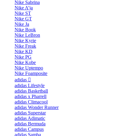
Nike Sabrina
Nike A’ja
Nike ST
Nike GT
Nike Ja
Nike Book
Nike LeBron
Nike Kyrie
Nike Freak
Nike KD
Nike PG
Nike Kobe
Nike Uptempo
Nike Foamposite
adidas
adidas Lifestyle
adidas Basketball
adidas x Pharrell
adidas Climacool
adidas Wonder Runner
adidas Superstar
adidas Adimatic
adidas Bermuda
adidas Campus
adidas Samba