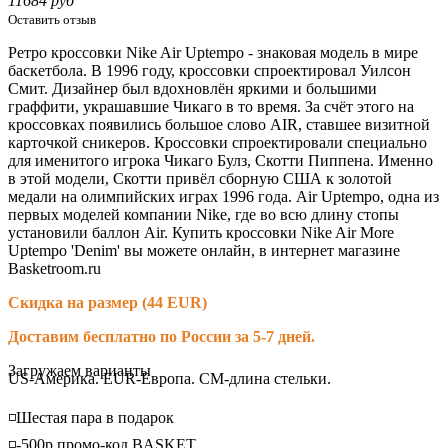
11684 руб
Оставить отзыв
Ретро кроссовки Nike Air Uptempo - знаковая модель в мире
баскетбола. В 1996 году, кроссовки спроектировал Уилсон
Смит. Дизайнер был вдохновлён яркими и большими
граффити, украшавшие Чикаго в то время. За счёт этого на
кроссовках появились большое слово AIR, ставшее визитной
карточкой сникеров. Кроссовки спроектировали специально
для именитого игрока Чикаго Булз, Скотти Пиппена. Именно
в этой модели, Скотти привёл сборную США к золотой
медали на олимпийских играх 1996 года. Air Uptempo, одна из
первых моделей компании Nike, где во всю длину стопы
установили баллон Air. Купить кроссовки Nike Air More
Uptempo 'Denim' вы можете онлайн, в интернет магазине
Basketroom.ru
Скидка на размер (44 EUR)
Доставим бесплатно по России за 5-7 дней.
Loading...
Загружаем варианты
US-Америка. EUR-Европа. CM-длина стельки.
◽️Шестая пара в подарок
◽️-500р промо-код BASKET