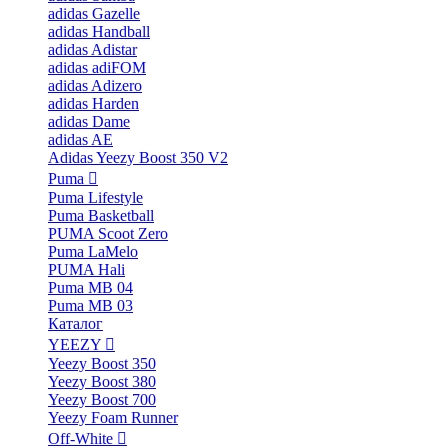
adidas Gazelle
adidas Handball
adidas Adistar
adidas adiFOM
adidas Adizero
adidas Harden
adidas Dame
adidas AE
Adidas Yeezy Boost 350 V2
Puma
Puma Lifestyle
Puma Basketball
PUMA Scoot Zero
Puma LaMelo
PUMA Hali
Puma MB 04
Puma MB 03
Каталог
YEEZY
Yeezy Boost 350
Yeezy Boost 380
Yeezy Boost 700
Yeezy Foam Runner
Off-White