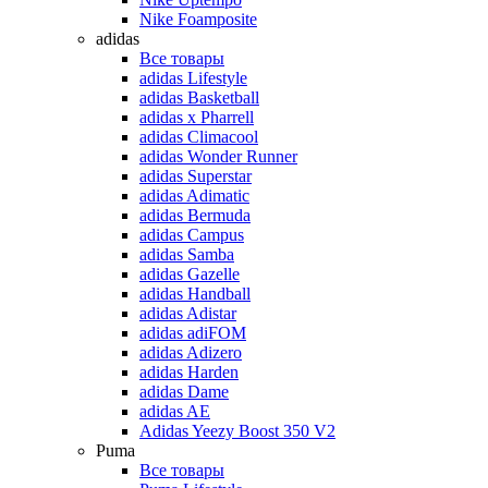
Nike Foamposite
adidas
Все товары
adidas Lifestyle
adidas Basketball
adidas x Pharrell
adidas Climacool
adidas Wonder Runner
adidas Superstar
adidas Adimatic
adidas Bermuda
adidas Campus
adidas Samba
adidas Gazelle
adidas Handball
adidas Adistar
adidas adiFOM
adidas Adizero
adidas Harden
adidas Dame
adidas AE
Adidas Yeezy Boost 350 V2
Puma
Все товары