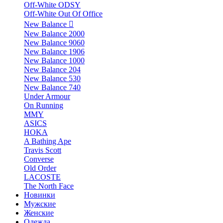
Off-White ODSY
Off-White Out Of Office
New Balance
New Balance 2000
New Balance 9060
New Balance 1906
New Balance 1000
New Balance 204
New Balance 530
New Balance 740
Under Armour
On Running
MMY
ASICS
HOKA
A Bathing Ape
Travis Scott
Converse
Old Order
LACOSTE
The North Face
Новинки
Мужские
Женские
Одежда