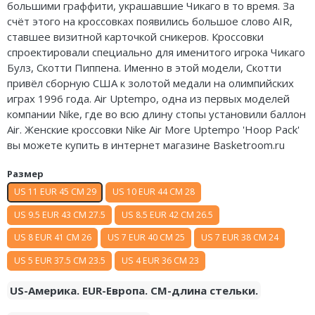
большими граффити, украшавшие Чикаго в то время. За
Air Jordan 5
Nike Air Deldon
счёт этого на кроссовках появились большое слово AIR,
ставшее визитной карточкой сникеров. Кроссовки
Air Jordan 6
Nike Sabrina
спроектировали специально для именитого игрока Чикаго
Булз, Скотти Пиппена. Именно в этой модели, Скотти
Air Jordan 7
Nike A’ja
привёл сборную США к золотой медали на олимпийских
играх 1996 года. Air Uptempo, одна из первых моделей
Air Jordan 10
Nike ST
компании Nike, где во всю длину стопы установили баллон
Air. Женские кроссовки Nike Air More Uptempo 'Hoop Pack'
Air Jordan 11
Nike GT
вы можете купить в интернет магазине Basketroom.ru
Air Jordan 12
Nike Ja
Размер
Air Jordan 13
Nike Book
US 11 EUR 45 CM 29
US 10 EUR 44 CM 28
US 9.5 EUR 43 CM 27.5
US 8.5 EUR 42 CM 26.5
Air Jordan 14
Nike LeBron
US 8 EUR 41 CM 26
US 7 EUR 40 CM 25
US 7 EUR 38 CM 24
Air Jordan 15
Nike Kyrie
US 5 EUR 37.5 CM 23.5
US 4 EUR 36 CM 23
Air Jordan 23
Nike Freak
US-Америка. EUR-Европа. CM-длина стельки.
Nike KD