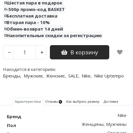
◽️Шестая пара в подарок
◽️-500р промо-код BASKET
Nike PG
◽️Бесплатная доставка
◽️Вторая пара - 10%
Nike Kobe
◽️Обмен-возврат 14 дней
◽️Накопительные скидки за регистрацию
Nike Uptempo
Nike Foamposite
В корзину
−
+
Находится в категориях:
Бренды
,
Мужские
,
Женские
,
SALE
,
Nike
,
Nike Uptempo
Характеристики
Отзывы
Как выбрать размер
Доставка
1
Nike
Бренд
Женщины, Мужчины
Пол
Средние