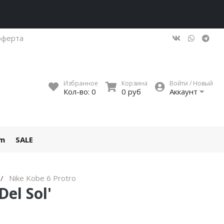
оферта
Избранное
Корзина
Войти / Новый
Кол-во:
0
0 руб
Аккаунт
um
SALE
Nike Kobe 6 Protro
Del Sol'