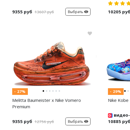
9355 руб
10205 ру
Выбрать
13607 руб
- 27%
- 29%
Melitta Baumeister x Nike Vomero
Nike Kobe 
Premium
видео-
9355 руб
10885 ру
Выбрать
12756 руб