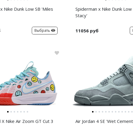
x Nike Dunk Low SB 'Miles
Spiderman x Nike Dunk Low
Stacy'
б
11056 руб
Выбрать
d X Nike Air Zoom GT Cut 3
Air Jordan 4 SE 'Wet Cement