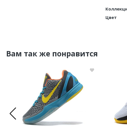
Коллекц
Nike PG
Цвет
Nike Kobe
Nike Uptempo
Nike Foamposite
Вам так же понравится