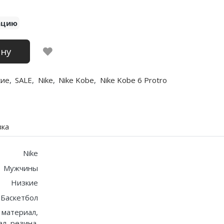
ацию
ину
кие
,
SALE
,
Nike
,
Nike Kobe
,
Nike Kobe 6 Protro
вка
Nike
Мужчины
Низкие
Баскетбол
 материал,
л, резина.