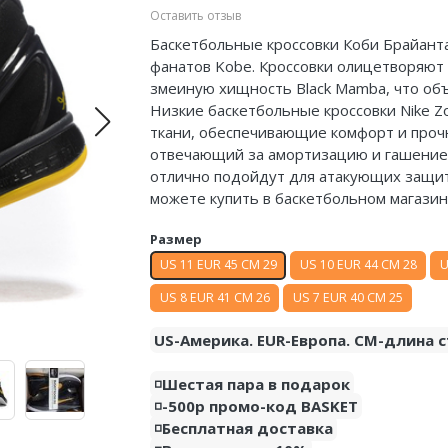
Оставить отзыв
Баскетбольные кроссовки Коби Брайанта
фанатов Kobe. Кроссовки олицетворяют
змеиную хищность Black Mamba, что объ
Низкие баскетбольные кроссовки Nike 
ткани, обеспечивающие комфорт и прочн
отвечающий за амортизацию и гашение 
отлично подойдут для атакующих защитник
можете купить в баскетбольном магазин
Размер
US 11 EUR 45 CM 29
US 10 EUR 44 CM 28
U
US 8 EUR 41 CM 26
US 7 EUR 40 CM 25
US-Америка. EUR-Европа. CM-длина с
◽️Шестая пара в подарок
◽️-500р промо-код BASKET
◽️Бесплатная доставка