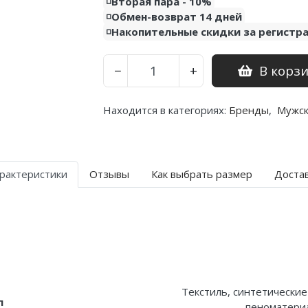
◽️Вторая пара - 10%
◽️Обмен-возврат 14 дней
◽️Накопительные скидки за регистр
В корз
−
+
Находится в категориях:
Бренды
,
Мужс
рактеристики
Отзывы
Как выбрать размер
Доста
Текстиль, синтетические
л
пеноматериа