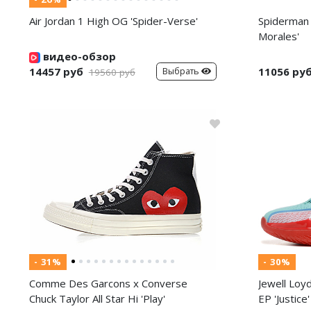
Air Jordan 1 High OG 'Spider-Verse'
Spiderman 
Morales'
видео-обзор
14457 руб
11056 ру
Выбрать
19560 руб
- 31%
- 30%
Comme Des Garcons x Converse
Jewell Loy
Chuck Taylor All Star Hi 'Play'
EP 'Justice'