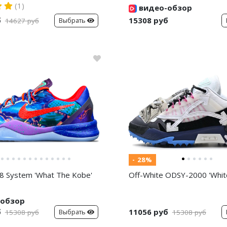
(1)
видео-обзор
б
15308 руб
Выбрать
14627 руб
- 28%
8 System 'What The Kobe'
Off-White ODSY-2000 'White
обзор
б
11056 руб
Выбрать
15308 руб
15308 руб