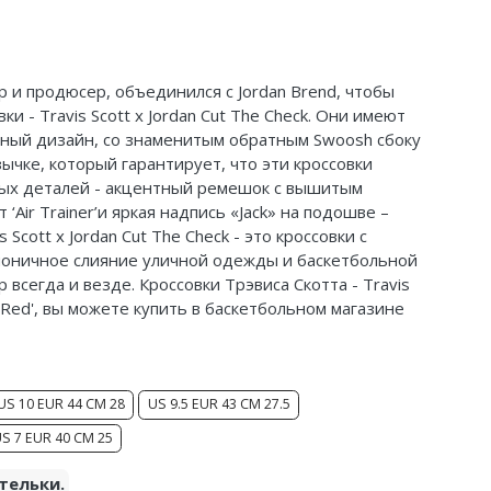
р и продюсер, объединился с Jordan Brend, чтобы
 - Travis Scott x Jordan Cut The Check.
Они имеют
тный дизайн, со знаменитым обратным Swoosh сбоку
ычке, который гарантирует, что эти кроссовки
ых деталей - акцентный ремешок с вышитым
Air Trainer’и яркая надпись «Jack» на подошве –
s Scott x Jordan Cut The Check - это кроссовки с
моничное слияние уличной одежды и баскетбольной
всегда и везде. Кроссовки Трэвиса Скотта - Travis
ty Red', вы можете купить в баскетбольном магазине
US 10 EUR 44 CM 28
US 9.5 EUR 43 CM 27.5
S 7 EUR 40 CM 25
тельки.