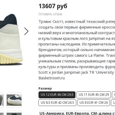
13607 руб
Оставить отзыв
Трэвис Скотт, известный техасский рэпе
создать свои первые фирменные кроссовки
низкий верх и многопанельный контрас
и культовым красным лого Jumpman на яз
пропитаны наследием.
Из примечательн
брендингом, который сильно напоминает ‘
фирменный штрих самого La Flame.
Travi
уникальным стилем, раскрывающие гар
культуры и призваны производить фурор 
Scott x Jordan Jumpman Jack TR 'Universi
Basketroom.ru
Размер
US 12 EUR 46 CM 29.5
US 11 EUR 45 CM 29
US 8.5 EUR 42 CM 26.5
US 8 EUR 41 CM 26
U
US-Америка. EUR-Европа. CM-длина с