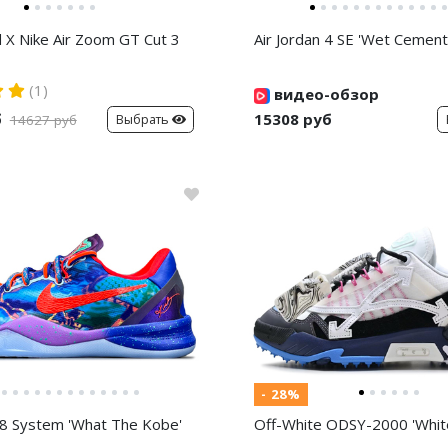
d X Nike Air Zoom GT Cut 3
Air Jordan 4 SE 'Wet Cement
(1)
видео-обзор
б
15308 руб
Выбрать
14627 руб
- 28%
8 System 'What The Kobe'
Off-White ODSY-2000 'White