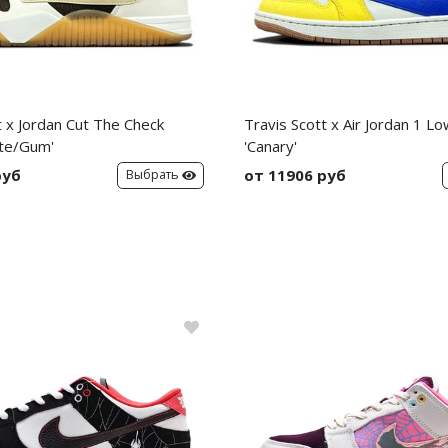
t x Jordan Cut The Check
Travis Scott x Air Jordan 1 L
te/Gum'
'Canary'
руб
от 11906 руб
Выбрать