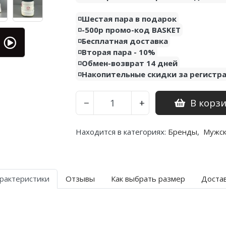
◽️Шестая пара в подарок
◽️-500р промо-код BASKET
◽️Бесплатная доставка
◽️Вторая пара - 10%
◽️Обмен-возврат 14 дней
◽️Накопительные скидки за регистр
В корз
−
+
Находится в категориях:
Бренды
,
Мужс
рактеристики
Отзывы
Как выбрать размер
Доста