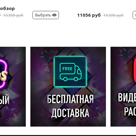
обзор
б
11056 руб
Выбрать
15308 руб
15308 руб