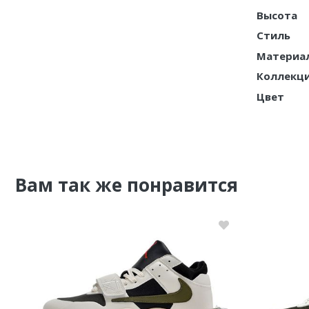
Высота
Nike PG
Стиль
Nike Kobe
Материа
Коллекц
Nike Uptempo
Цвет
Nike Foamposite
Вам так же понравится