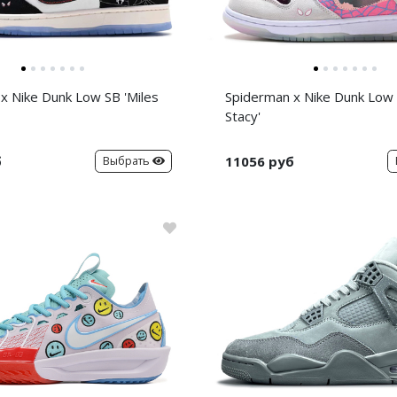
x Nike Dunk Low SB 'Miles
Spiderman x Nike Dunk Low
Stacy'
б
11056 руб
Выбрать