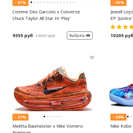
- 31%
- 30%
Comme Des Garcons x Converse
Jewell Loy
Chuck Taylor All Star Hi 'Play'
EP 'Justice'
9355 руб
10205 ру
Выбрать
13607 руб
- 27%
- 29%
Melitta Baumeister x Nike Vomero
Nike Kobe 
Premium