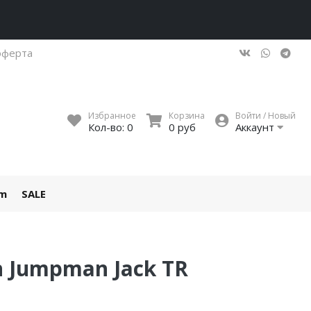
оферта
Избранное
Корзина
Войти / Новый
Кол-во:
0
0 руб
Аккаунт
um
SALE
an Jumpman Jack TR