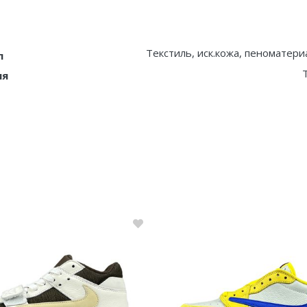
Текстиль, иск.кожа, пеноматери
л
T
ия