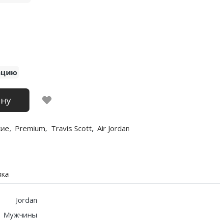
ацию
ину
кие
,
Premium
,
Travis Scott
,
Air Jordan
вка
Jordan
Мужчины