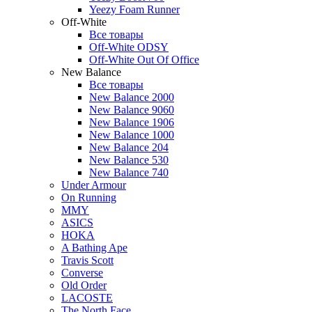
Yeezy Foam Runner
Off-White
Все товары
Off-White ODSY
Off-White Out Of Office
New Balance
Все товары
New Balance 2000
New Balance 9060
New Balance 1906
New Balance 1000
New Balance 204
New Balance 530
New Balance 740
Under Armour
On Running
MMY
ASICS
HOKA
A Bathing Ape
Travis Scott
Converse
Old Order
LACOSTE
The North Face