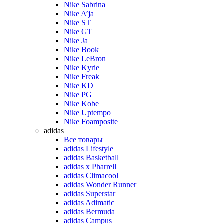
Nike Sabrina
Nike A’ja
Nike ST
Nike GT
Nike Ja
Nike Book
Nike LeBron
Nike Kyrie
Nike Freak
Nike KD
Nike PG
Nike Kobe
Nike Uptempo
Nike Foamposite
adidas
Все товары
adidas Lifestyle
adidas Basketball
adidas x Pharrell
adidas Climacool
adidas Wonder Runner
adidas Superstar
adidas Adimatic
adidas Bermuda
adidas Campus