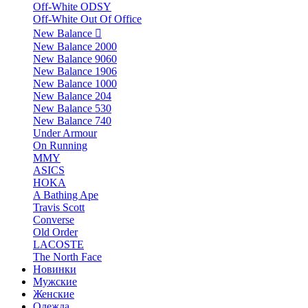
Off-White ODSY
Off-White Out Of Office
New Balance
New Balance 2000
New Balance 9060
New Balance 1906
New Balance 1000
New Balance 204
New Balance 530
New Balance 740
Under Armour
On Running
MMY
ASICS
HOKA
A Bathing Ape
Travis Scott
Converse
Old Order
LACOSTE
The North Face
Новинки
Мужские
Женские
Одежда