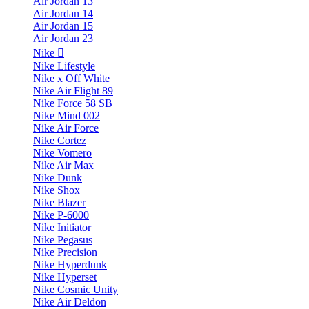
Air Jordan 13
Air Jordan 14
Air Jordan 15
Air Jordan 23
Nike
Nike Lifestyle
Nike x Off White
Nike Air Flight 89
Nike Force 58 SB
Nike Mind 002
Nike Air Force
Nike Cortez
Nike Vomero
Nike Air Max
Nike Dunk
Nike Shox
Nike Blazer
Nike P-6000
Nike Initiator
Nike Pegasus
Nike Precision
Nike Hyperdunk
Nike Hyperset
Nike Cosmic Unity
Nike Air Deldon