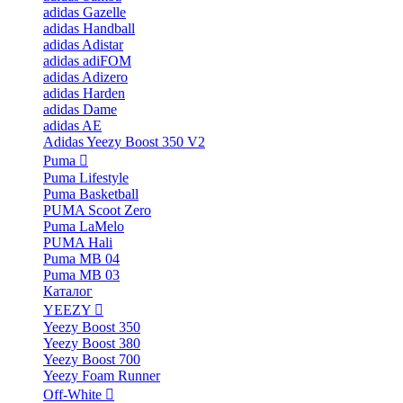
adidas Gazelle
adidas Handball
adidas Adistar
adidas adiFOM
adidas Adizero
adidas Harden
adidas Dame
adidas AE
Adidas Yeezy Boost 350 V2
Puma
Puma Lifestyle
Puma Basketball
PUMA Scoot Zero
Puma LaMelo
PUMA Hali
Puma MB 04
Puma MB 03
Каталог
YEEZY
Yeezy Boost 350
Yeezy Boost 380
Yeezy Boost 700
Yeezy Foam Runner
Off-White