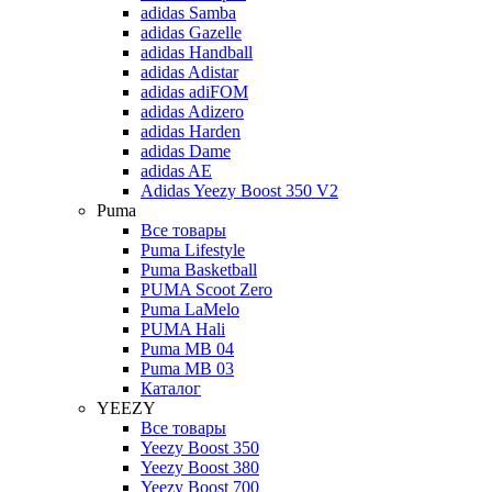
adidas Samba
adidas Gazelle
adidas Handball
adidas Adistar
adidas adiFOM
adidas Adizero
adidas Harden
adidas Dame
adidas AE
Adidas Yeezy Boost 350 V2
Puma
Все товары
Puma Lifestyle
Puma Basketball
PUMA Scoot Zero
Puma LaMelo
PUMA Hali
Puma MB 04
Puma MB 03
Каталог
YEEZY
Все товары
Yeezy Boost 350
Yeezy Boost 380
Yeezy Boost 700