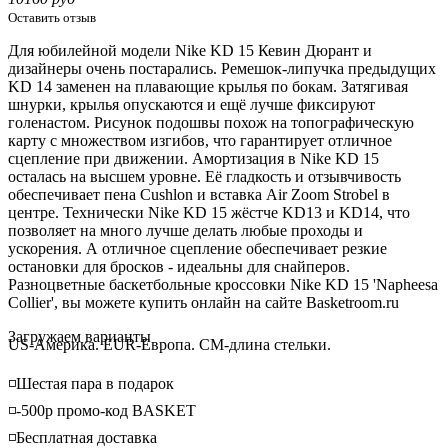
Оставить отзыв
Для юбилейной модели Nike KD 15 Кевин Дюрант и
дизайнеры очень постарались. Ремешок-липучка предыдущих
KD 14 заменен на плавающие крылья по бокам. Затягивая
шнурки, крылья опускаются и ещё лучше фиксируют
голенастом. Рисунок подошвы похож на топографическую
карту с множеством изгибов, что гарантирует отличное
сцепление при движении. Амортизация в Nike KD 15
осталась на высшем уровне. Её гладкость и отзывчивость
обеспечивает пена Cushlon и вставка Air Zoom Strobel в
центре. Технически Nike KD 15 жёстче KD13 и KD14, что
позволяет на много лучше делать любые проходы и
ускорения. А отличное сцепление обеспечивает резкие
остановки для бросков - идеальны для снайперов.
Разноцветные баскетбольные кроссовки Nike KD 15 'Napheesa
Collier', вы можете купить онлайн на сайте Basketroom.ru
Loading...
Загружаем варианты
US-Америка. EUR-Европа. CM-длина стельки.
◽️Шестая пара в подарок
◽️-500р промо-код BASKET
◽️Бесплатная доставка