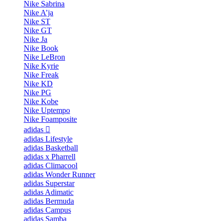
Nike Sabrina
Nike A’ja
Nike ST
Nike GT
Nike Ja
Nike Book
Nike LeBron
Nike Kyrie
Nike Freak
Nike KD
Nike PG
Nike Kobe
Nike Uptempo
Nike Foamposite
adidas
adidas Lifestyle
adidas Basketball
adidas x Pharrell
adidas Climacool
adidas Wonder Runner
adidas Superstar
adidas Adimatic
adidas Bermuda
adidas Campus
adidas Samba