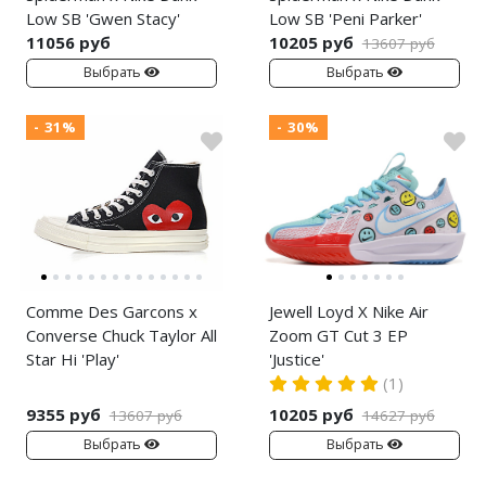
Low SB 'Gwen Stacy'
Low SB 'Peni Parker'
11056 руб
10205 руб
13607 руб
Выбрать
Выбрать
- 31%
- 30%
Comme Des Garcons x
Jewell Loyd X Nike Air
Converse Chuck Taylor All
Zoom GT Cut 3 EP
Star Hi 'Play'
'Justice'
(1)
9355 руб
10205 руб
13607 руб
14627 руб
Выбрать
Выбрать