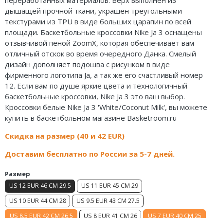
Air Jordan 5
Nike Air Deldon
дышащей прочной ткани, украшен треугольными
текстурами из TPU в виде больших царапин по всей
Air Jordan 6
Nike Sabrina
площади. Баскетбольные кроссовки Nike Ja 3 оснащены
отзывчивой пеной ZoomX, которая обеспечивает вам
Air Jordan 7
Nike A’ja
отличный отскок во время очередного Данка. Смелый
дизайн дополняет подошва с рисунком в виде
Air Jordan 10
Nike ST
фирменного логотипа Ja, а так же его счастливый номер
12. Если вам по душе яркие цвета и технологичный
Air Jordan 11
Nike GT
баскетбольные кроссовки, Nike Ja 3 это ваш выбор.
Кроссовки белые Nike Ja 3 'White/Coconut Milk', вы можете
Air Jordan 12
Nike Ja
купить в баскетбольном магазине Basketroom.ru
Air Jordan 13
Nike Book
Скидка на размер (40 и 42 EUR)
Доставим бесплатно по России за 5-7 дней.
Air Jordan 14
Nike LeBron
Air Jordan 15
Nike Kyrie
Размер
US 12 EUR 46 CM 29.5
US 11 EUR 45 CM 29
Air Jordan 23
Nike Freak
US 10 EUR 44 CM 28
US 9.5 EUR 43 CM 27.5
Nike KD
US 8.5 EUR 42 CM 26.5
US 8 EUR 41 CM 26
US 7 EUR 40 CM 25