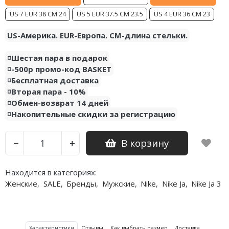
US 7 EUR 38 CM 24
US 5 EUR 37.5 CM 23.5
US 4 EUR 36 CM 23
Nike PG
US-Америка. EUR-Европа. CM-длина стельки.
Nike Kobe
◽️Шестая пара в подарок
Nike Uptempo
◽️-500р промо-код BASKET
◽️Бесплатная доставка
Nike Foamposite
◽️Вторая пара - 10%
◽️Обмен-возврат 14 дней
◽️Накопительные скидки за регистрацию
В корзину
−
+
Находится в категориях:
Женские
,
SALE
,
Бренды
,
Мужские
,
Nike
,
Nike Ja
,
Nike Ja 3
Характеристики
Отзывы
Как выбрать размер
Доставка