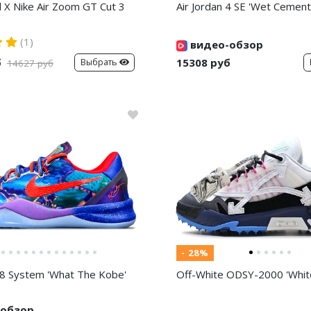
d X Nike Air Zoom GT Cut 3
Air Jordan 4 SE 'Wet Cement
(1)
видео-обзор
б
15308 руб
Выбрать
14627 руб
- 28%
8 System 'What The Kobe'
Off-White ODSY-2000 'White
обзор