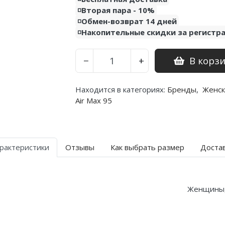
◽️Вторая пара - 10%
◽️Обмен-возврат 14 дней
◽️Накопительные скидки за регистр
В корз
−
+
Находится в категориях:
Бренды
,
Женск
Air Max 95
рактеристики
Отзывы
Как выбрать размер
Доста
Женщины