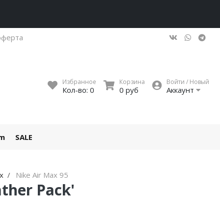
оферта
Избранное
Корзина
Войти / Новый
Кол-во:
0
0 руб
Аккаунт
um
SALE
ax
Nike Air Max 95
ather Pack'