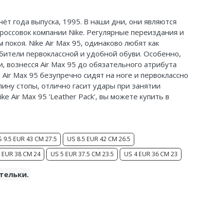
счёт года выпуска, 1995. В наши дни, они являются
россовок компании Nike. Регулярные переиздания и
покоя. Nike Air Max 95, одинаково любят как
бители первоклассной и удобной обуви. Особенно,
, вознесся Air Max 95 до обязательного атрибута
e Air Max 95 безупречно сидят на ноге и первоклассно
лину стопы, отлично гасит удары при занятии
e Air Max 95 'Leather Pack', вы можете купить в
 9.5 EUR 43 CM 27.5
US 8.5 EUR 42 CM 26.5
 EUR 38 CM 24
US 5 EUR 37.5 CM 23.5
US 4 EUR 36 CM 23
тельки.