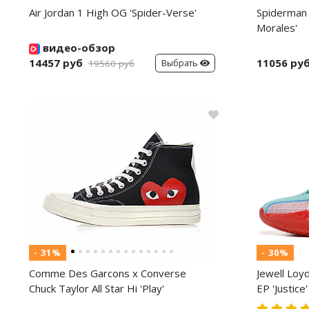
Air Jordan 1 High OG 'Spider-Verse'
Spiderman 
Morales'
видео-обзор
14457 руб
11056 ру
Выбрать
19560 руб
- 31%
- 30%
Comme Des Garcons x Converse
Jewell Loy
Chuck Taylor All Star Hi 'Play'
EP 'Justice'