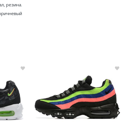
ал, резина.
оричневый