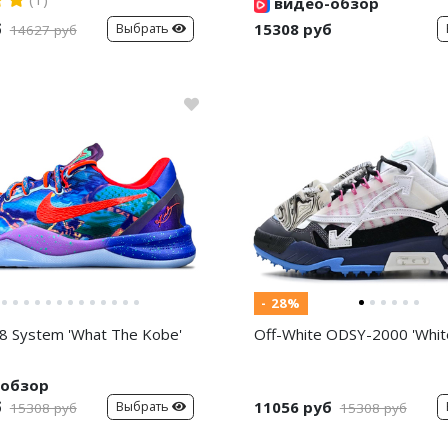
видео-обзор
б
15308 руб
Выбрать
14627 руб
- 28%
8 System 'What The Kobe'
Off-White ODSY-2000 'White
обзор
б
11056 руб
Выбрать
15308 руб
15308 руб