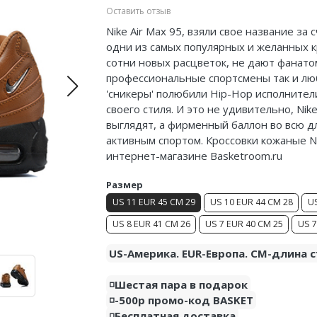
Оставить отзыв
Nike Air Max 95, взяли свое название за 
одни из самых популярных и желанных к
сотни новых расцветок, не дают фанатом 
профессиональные спортсмены так и лю
'сникеры' полюбили Hip-Hop исполнители
своего стиля. И это не удивительно, Nik
выглядят, а фирменный баллон во всю д
активным спортом. Кроссовки кожаные Nik
интернет-магазине Basketroom.ru
Размер
US 11 EUR 45 CM 29
US 10 EUR 44 CM 28
US
US 8 EUR 41 CM 26
US 7 EUR 40 CM 25
US 7
US-Америка. EUR-Европа. CM-длина с
◽️Шестая пара в подарок
◽️-500р промо-код BASKET
◽️Бесплатная доставка