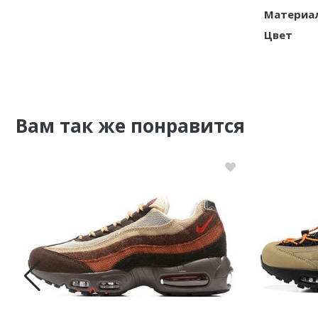
Материа
Nike PG
Цвет
Nike Kobe
Nike Uptempo
Nike Foamposite
Вам так же понравится