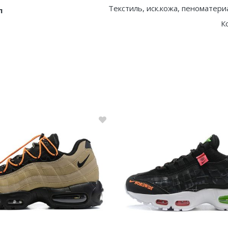
Текстиль, иск.кожа, пеноматери
л
К