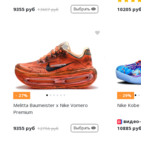
9355 руб
10205 ру
Выбрать
13607 руб
- 27%
- 29%
Melitta Baumeister x Nike Vomero
Nike Kobe 
Premium
видео-
9355 руб
10885 ру
Выбрать
12756 руб