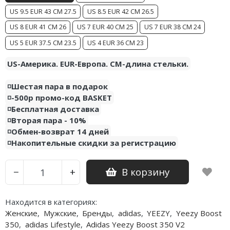
Air Jordan 5
Nike Air Deldon
US 9.5 EUR 43 CM 27.5
US 8.5 EUR 42 CM 26.5
US 8 EUR 41 CM 26
US 7 EUR 40 CM 25
US 7 EUR 38 CM 24
Air Jordan 6
Nike Sabrina
US 5 EUR 37.5 CM 23.5
US 4 EUR 36 CM 23
Air Jordan 7
Nike A’ja
US-Америка. EUR-Европа. CM-длина стельки.
Air Jordan 10
Nike ST
◽️Шестая пара в подарок
Air Jordan 11
Nike GT
◽️-500р промо-код BASKET
◽️Бесплатная доставка
Air Jordan 12
Nike Ja
◽️Вторая пара - 10%
◽️Обмен-возврат 14 дней
Air Jordan 13
Nike Book
◽️Накопительные скидки за регистрацию
Air Jordan 14
Nike LeBron
В корзину
−
+
Air Jordan 15
Nike Kyrie
Находится в категориях:
Air Jordan 23
Nike Freak
Женские
,
Мужские
,
Бренды
,
adidas
,
YEEZY
,
Yeezy Boost
350
,
adidas Lifestyle
,
Adidas Yeezy Boost 350 V2
Nike KD