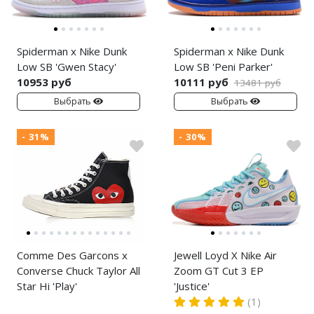
Spiderman x Nike Dunk
Spiderman x Nike Dunk
Low SB 'Gwen Stacy'
Low SB 'Peni Parker'
10953 руб
10111 руб
13481 руб
Выбрать
Выбрать
- 31%
- 30%
Comme Des Garcons x
Jewell Loyd X Nike Air
Converse Chuck Taylor All
Zoom GT Cut 3 EP
Star Hi 'Play'
'Justice'
(1)