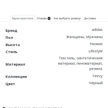
Nike PG
Характеристики
Отзывы
Как выбрать размер
Доставка
Nike Kobe
1
Nike Uptempo
adidas
Бренд
Женщины, Мужчины
Пол
Nike Foamposite
Низкие
Высота
Lifestyle
Стиль
Текстиль, синтетические
материал, пеноматериал,
Материал
резина.
Yeezy
Коллекция
Чёрный
Цвет