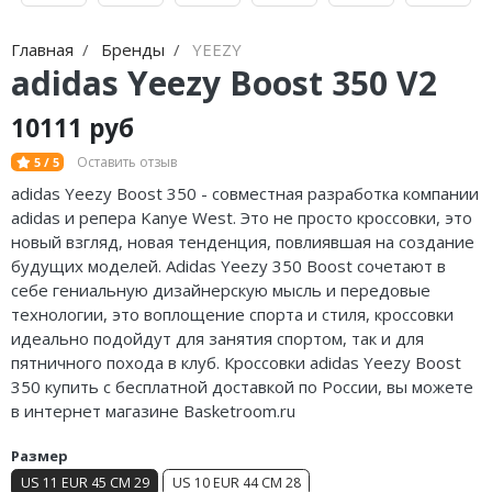
Jordan Zion
Nike Air Max
adidas Campus
Jordan Tatum
Nike Dunk
adidas Samba
Главная
Бренды
YEEZY
adidas Yeezy Boost 350 V2
Air Jordan 312
Nike Shox
adidas Gazelle
10111 руб
Air Jordan 40
Nike Blazer
adidas Handball
Оставить отзыв
5 / 5
Air Jordan 39
Nike P-6000
adidas Adistar
adidas Yeezy Boost 350 - совместная разработка компании
adidas и репера Kanye West. Это не просто кроссовки, это
Air Jordan 38
Nike Initiator
adidas adiFOM
новый взгляд, новая тенденция, повлиявшая на создание
будущих моделей. Adidas Yeezy 350 Boost сочетают в
Air Jordan 37
Nike Pegasus
adidas Adizero
себе гениальную дизайнерскую мысль и передовые
технологии, это воплощение спорта и стиля, кроссовки
Air Jordan 36
Nike Precision
adidas Harden
идеально подойдут для занятия спортом, так и для
пятничного похода в клуб. Кроссовки adidas Yeezy Boost
Air Jordan 1
Nike Hyperdunk
adidas Dame
350 купить с бесплатной доставкой по России, вы можете
в интернет магазине Basketroom.ru
Air Jordan 3
Nike Hyperset
adidas AE
Размер
Air Jordan 4
Nike Cosmic Unity
Adidas Yeezy Boost 350 V2
US 11 EUR 45 CM 29
US 10 EUR 44 CM 28