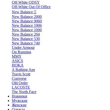
Off-White ODSY
Off-White Out Of Office
New Balance
New Balance 2000
New Balance 9060
New Balance 1906
New Balance 1000
New Balance 204
New Balance 530
New Balance 740
Under Armour
On Running
MMY
ASICS
HOKA
A Bathing Ape
Travis Scott
Converse
Old Order
LACOSTE
The North Face
Новинки
Мужские
Женские
Одежда