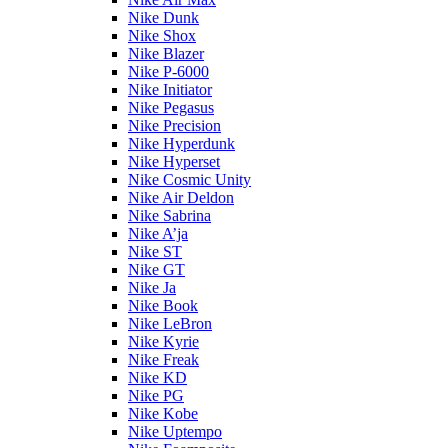
Nike Dunk
Nike Shox
Nike Blazer
Nike P-6000
Nike Initiator
Nike Pegasus
Nike Precision
Nike Hyperdunk
Nike Hyperset
Nike Cosmic Unity
Nike Air Deldon
Nike Sabrina
Nike A’ja
Nike ST
Nike GT
Nike Ja
Nike Book
Nike LeBron
Nike Kyrie
Nike Freak
Nike KD
Nike PG
Nike Kobe
Nike Uptempo