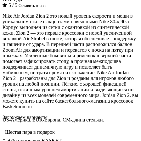
5 / 5
Оставить отзыв
Nike Air Jordan Zion 2 это новый уровень скорости и мощи в
уникальном стиле с акцентами навеянными Nike 80-х,90-х.
Корпус выполнен из сетки с окантовкой из синтетической
кожи. Zion 2 — это первые кроссовки с новой увеличенной
вставкой Air Strobel в пятке, которая обеспечивает поддержку
и гашение от удара. В передней части расположился баллон
Zoom Air для амортизации и перекатов с носка на пятку при
прыжках. Усиленные боковины и ремешок в верхней части
помогает зафиксировать стопу, а прочная межподошва
поддерживает динамичную игру и позволяет быть
мобильным, не тратя время на скольжение. Nike Air Jordan
Zion 2 - разработаны для Zion и розданы для игроков любого
уровня на любой позиции. Лёгкие, с хорошей фиксацией
стопы, отличным уровнем амортизации и выделяющиеся по
дизайну из всех моделей современного мира. Jordan Zion 2, вы
можете купить на сайте баскетбольного-магазина кроссовок
Basketroom.ru
Loading...
Загружаем варианты
US-Америка. EUR-Европа. CM-длина стельки.
◽️Шестая пара в подарок
◽️-500р промо-код BASKET