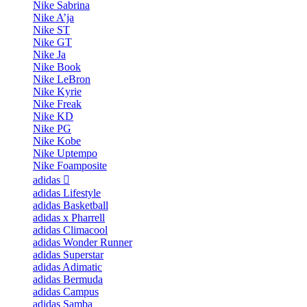
Nike Sabrina
Nike A’ja
Nike ST
Nike GT
Nike Ja
Nike Book
Nike LeBron
Nike Kyrie
Nike Freak
Nike KD
Nike PG
Nike Kobe
Nike Uptempo
Nike Foamposite
adidas
adidas Lifestyle
adidas Basketball
adidas x Pharrell
adidas Climacool
adidas Wonder Runner
adidas Superstar
adidas Adimatic
adidas Bermuda
adidas Campus
adidas Samba