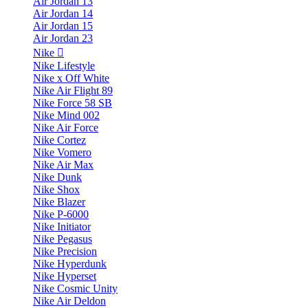
Air Jordan 13
Air Jordan 14
Air Jordan 15
Air Jordan 23
Nike
Nike Lifestyle
Nike x Off White
Nike Air Flight 89
Nike Force 58 SB
Nike Mind 002
Nike Air Force
Nike Cortez
Nike Vomero
Nike Air Max
Nike Dunk
Nike Shox
Nike Blazer
Nike P-6000
Nike Initiator
Nike Pegasus
Nike Precision
Nike Hyperdunk
Nike Hyperset
Nike Cosmic Unity
Nike Air Deldon