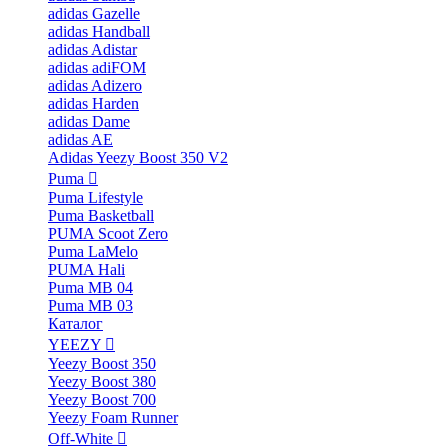
adidas Gazelle
adidas Handball
adidas Adistar
adidas adiFOM
adidas Adizero
adidas Harden
adidas Dame
adidas AE
Adidas Yeezy Boost 350 V2
Puma
Puma Lifestyle
Puma Basketball
PUMA Scoot Zero
Puma LaMelo
PUMA Hali
Puma MB 04
Puma MB 03
Каталог
YEEZY
Yeezy Boost 350
Yeezy Boost 380
Yeezy Boost 700
Yeezy Foam Runner
Off-White