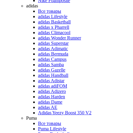
Nike Foamposite
adidas
Все товары
adidas Lifestyle
adidas Basketball
adidas x Pharrell
adidas Climacool
adidas Wonder Runner
adidas Superstar
adidas Adimatic
adidas Bermuda
adidas Campus
adidas Samba
adidas Gazelle
adidas Handball
adidas Adistar
adidas adiFOM
adidas Adizero
adidas Harden
adidas Dame
adidas AE
Adidas Yeezy Boost 350 V2
Puma
Все товары
Puma Lifestyle