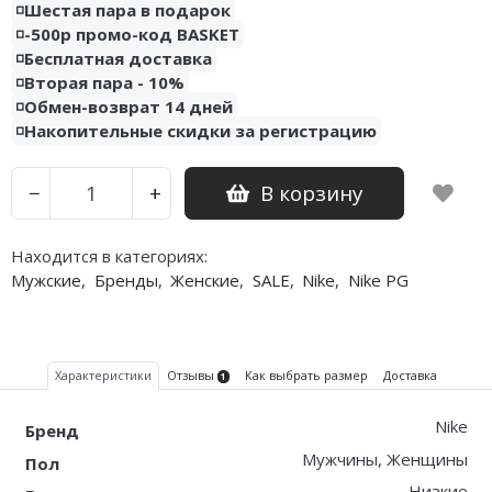
◽️Шестая пара в подарок
◽️-500р промо-код BASKET
◽️Бесплатная доставка
◽️Вторая пара - 10%
◽️Обмен-возврат 14 дней
◽️Накопительные скидки за регистрацию
В корзину
−
+
Находится в категориях:
Мужские
,
Бренды
,
Женские
,
SALE
,
Nike
,
Nike PG
Характеристики
Отзывы
Как выбрать размер
Доставка
1
Nike
Бренд
Мужчины, Женщины
Пол
Низкие