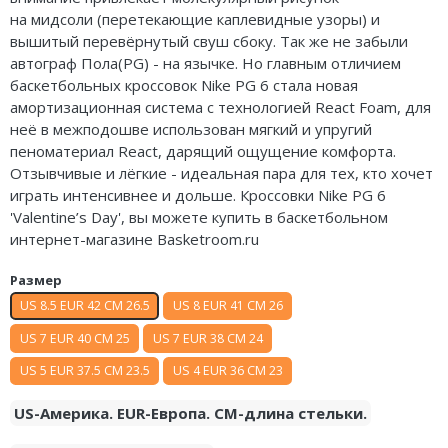
на
мидсоли
(перетекающие каплевидные узоры) и
Air Jordan 5
вышитый перевёрнутый
свуш
сбоку. Так же не забыли
Air Jordan 6
автограф Пола(PG) - на язычке. Но главным отличием
баскетбольных кроссовок Nike PG 6 стала новая
Air Jordan 7
амортизационная система с технологией React Foam, для
неё в
межподошве
использован мягкий и упругий
Air Jordan 10
пеноматериал React, дарящий ощущение комфорта.
Отзывчивые и лёгкие - идеальная пара для тех, кто хочет
Air Jordan 11
играть интенсивнее и дольше. Кроссовки Nike PG 6
'Valentine’s Day', вы можете купить в баскетбольном
Air Jordan 12
интернет-магазине Basketroom.ru
Air Jordan 13
Размер
US 8.5 EUR 42 CM 26.5
US 8 EUR 41 CM 26
Air Jordan 14
US 7 EUR 40 CM 25
US 7 EUR 38 CM 24
Air Jordan 15
US 5 EUR 37.5 CM 23.5
US 4 EUR 36 CM 23
Air Jordan 23
US-Америка. EUR-Европа. CM-длина стельки.