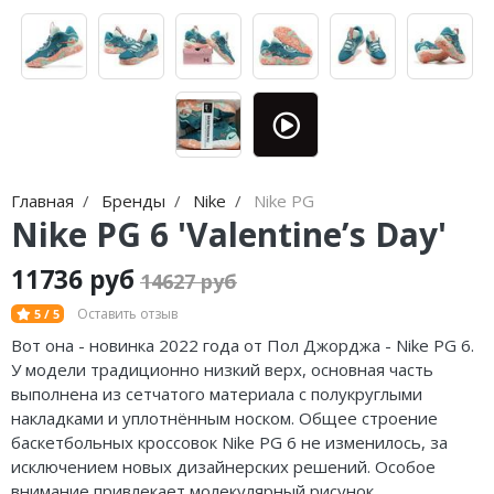
Jordan Zion
adidas Campus
Jordan Tatum
adidas Samba
Air Jordan 312
adidas Gazelle
Air Jordan 40
adidas Handball
Air Jordan 39
adidas Adistar
Главная
Бренды
Nike
Nike PG
Nike PG 6 'Valentine’s Day'
Air Jordan 38
adidas adiFOM
11736 руб
14627 руб
Air Jordan 37
adidas Adizero
Оставить отзыв
5 / 5
Air Jordan 36
adidas Harden
Вот она - новинка 2022 года от Пол Джорджа - Nike PG 6.
У модели традиционно низкий верх, основная часть
Air Jordan 1
adidas Dame
выполнена из сетчатого материала с полукруглыми
накладками и уплотнённым носком. Общее строение
Air Jordan 3
adidas AE
баскетбольных кроссовок Nike PG 6 не изменилось, за
исключением новых дизайнерских решений. Особое
Air Jordan 4
Adidas Yeezy Boost 350 V2
внимание привлекает молекулярный рисунок