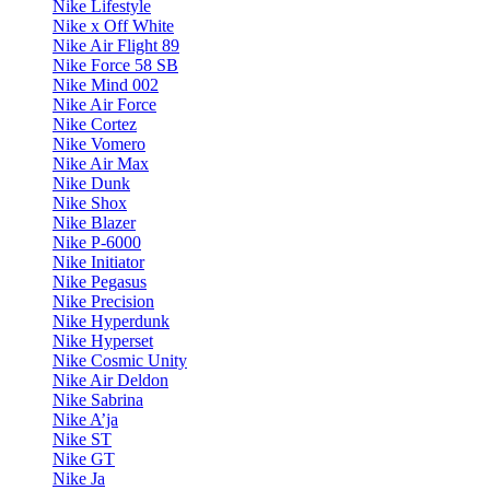
Nike Lifestyle
Nike x Off White
Nike Air Flight 89
Nike Force 58 SB
Nike Mind 002
Nike Air Force
Nike Cortez
Nike Vomero
Nike Air Max
Nike Dunk
Nike Shox
Nike Blazer
Nike P-6000
Nike Initiator
Nike Pegasus
Nike Precision
Nike Hyperdunk
Nike Hyperset
Nike Cosmic Unity
Nike Air Deldon
Nike Sabrina
Nike A’ja
Nike ST
Nike GT
Nike Ja