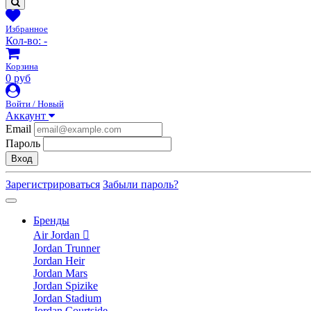
Избранное
Кол-во:
-
Корзина
0 руб
Войти / Новый
Аккаунт
Email
Пароль
Вход
Зарегистрироваться
Забыли пароль?
Бренды
Air Jordan
Jordan Trunner
Jordan Heir
Jordan Mars
Jordan Spizike
Jordan Stadium
Jordan Courtside