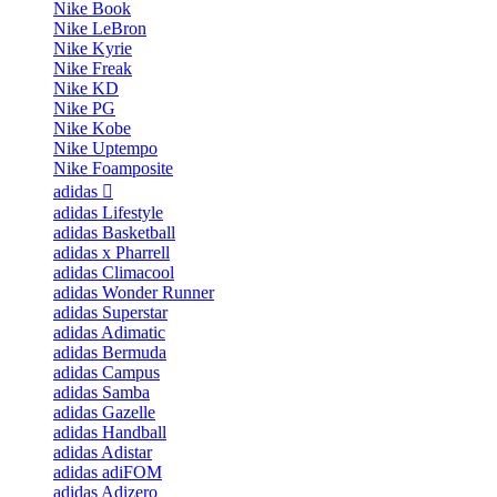
Nike Book
Nike LeBron
Nike Kyrie
Nike Freak
Nike KD
Nike PG
Nike Kobe
Nike Uptempo
Nike Foamposite
adidas
adidas Lifestyle
adidas Basketball
adidas x Pharrell
adidas Climacool
adidas Wonder Runner
adidas Superstar
adidas Adimatic
adidas Bermuda
adidas Campus
adidas Samba
adidas Gazelle
adidas Handball
adidas Adistar
adidas adiFOM
adidas Adizero