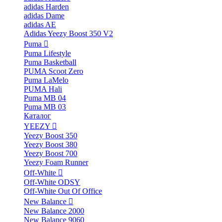
adidas Harden
adidas Dame
adidas AE
Adidas Yeezy Boost 350 V2
Puma
Puma Lifestyle
Puma Basketball
PUMA Scoot Zero
Puma LaMelo
PUMA Hali
Puma MB 04
Puma MB 03
Каталог
YEEZY
Yeezy Boost 350
Yeezy Boost 380
Yeezy Boost 700
Yeezy Foam Runner
Off-White
Off-White ODSY
Off-White Out Of Office
New Balance
New Balance 2000
New Balance 9060