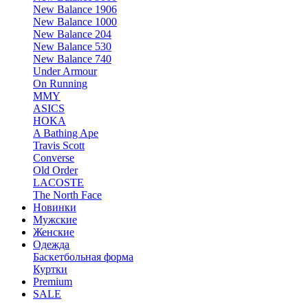
New Balance 1906
New Balance 1000
New Balance 204
New Balance 530
New Balance 740
Under Armour
On Running
MMY
ASICS
HOKA
A Bathing Ape
Travis Scott
Converse
Old Order
LACOSTE
The North Face
Новинки
Мужские
Женские
Одежда
Баскетбольная форма
Куртки
Premium
SALE