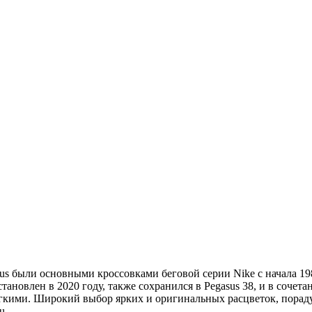
asus были основными кроссовками беговой серии Nike с начала 1
ановлен в 2020 году, также сохранился в Pegasus 38, и в сочета
егкими. Широкий выбор ярких и оригинальных расцветок, пораду
u