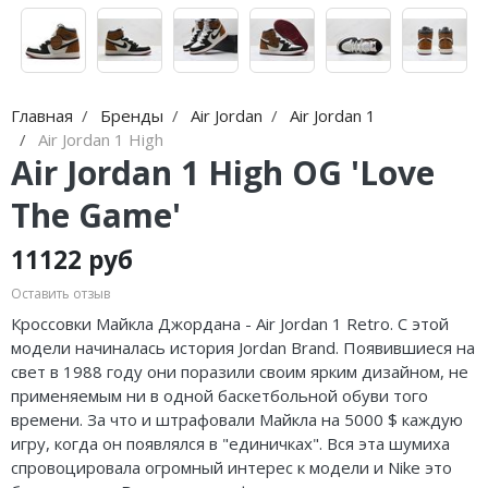
Jordan Zion
Nike Air Max
adidas Campus
On Running
Jordan Tatum
Nike Dunk
adidas Samba
MMY
Air Jordan 312
Nike Shox
adidas Gazelle
ASICS
Главная
Бренды
Air Jordan
Air Jordan 1
Air Jordan 1 High
Air Jordan 40
Nike Blazer
adidas Handball
HOKA
Air Jordan 1 High OG 'Love
Air Jordan 39
Nike P-6000
adidas Adistar
A Bathing Ape
The Game'
Air Jordan 38
Nike Initiator
adidas adiFOM
Travis Scott
11122 руб
Air Jordan 37
Nike Pegasus
adidas Adizero
Converse
Оставить отзыв
Кроссовки Майкла Джордана - Air Jordan 1 Retro. С этой
Air Jordan 36
Nike Precision
adidas Harden
Old Order
модели начиналась история Jordan Brand. Появившиеся на
Air Jordan 1
Nike Hyperdunk
adidas Dame
LACOSTE
свет в 1988 году они поразили своим ярким дизайном, не
применяемым ни в одной баскетбольной обуви того
Air Jordan 3
Nike Hyperset
adidas AE
The North Face
времени. За что и штрафовали Майкла на 5000 $ каждую
игру, когда он появлялся в "единичках". Вся эта шумиха
Air Jordan 4
Nike Cosmic Unity
Adidas Yeezy Boost 350 V2
спровоцировала огромный интерес к модели и Nike это