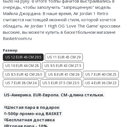
было на руку. В итоге толпы фанатов выстраивались в
Air Jordan 5
Nike Air Deldon
очередь, чтобы заполучить "запрещенную" модель
Майкла Джордана. В наше время, Air Jordan 1 Retro
Air Jordan 6
Nike Sabrina
считаются настоящей иконной стиля, которой хочется
обладать. Air Jordan 1 High OG 'Love The Game' кроссовки
Air Jordan 7
Nike A’ja
высокие, вы можете купить в баскетбольном магазине
Basketroom.ru
Air Jordan 10
Nike ST
Размер
Air Jordan 11
Nike GT
US 12 EUR 46 CM 29.5
US 11 EUR 45 CM 29
Air Jordan 12
Nike Ja
US 10 EUR 44 CM 28
US 9.5 EUR 43 CM 27.5
US 8.5 EUR 42 CM 26.5
US 8 EUR 41 CM 26
US 7 EUR 40 CM 25
Air Jordan 13
Nike Book
US 7 EUR 38 CM 24
US 5 EUR 37.5 CM 23.5
US 4 EUR 36 CM 23
Air Jordan 14
Nike LeBron
US-Америка. EUR-Европа. CM-длина стельки.
Air Jordan 15
Nike Kyrie
◽️Шестая пара в подарок
◽️-500р промо-код BASKET
Air Jordan 23
Nike Freak
◽️Бесплатная доставка
Nike KD
◽️Вторая пара - 10%