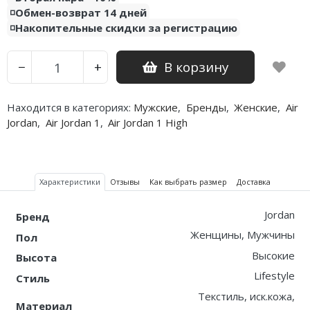
◽️Обмен-возврат 14 дней
Nike PG
◽️Накопительные скидки за регистрацию
Nike Kobe
В корзину
−
+
Nike Uptempo
Находится в категориях:
Мужские
,
Бренды
,
Женские
,
Air
Nike Foamposite
Jordan
,
Air Jordan 1
,
Air Jordan 1 High
Характеристики
Отзывы
Как выбрать размер
Доставка
Jordan
Бренд
Женщины, Мужчины
Пол
Высокие
Высота
Lifestyle
Стиль
Текстиль, иск.кожа,
Материал