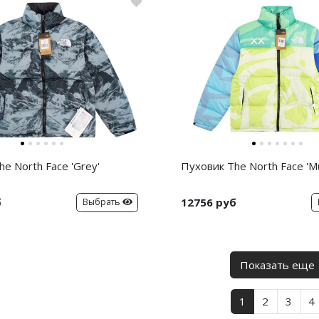
e North Face 'Grey'
Пуховик The North Face 'Mul
б
12756 руб
Выбрать
Показать еще
1
2
3
4