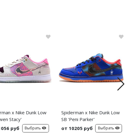
rman x Nike Dunk Low
Spiderman x Nike Dunk Low
C
wen Stacy'
SB 'Peni Parker'
C
S
1056 руб
от 10205 руб
о
Выбрать
Выбрать