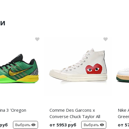
ки
ina 3 'Oregon
Comme Des Garcons x
Nike 
Converse Chuck Taylor All
Green
Star Hi 'Milk'
 руб
от 5953 руб
от 5
Выбрать
Выбрать