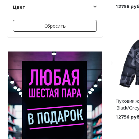
12756 ру
Цвет
Nike PG
Nike Kobe
Сбросить
Nike Uptempo
Nike Foamposite
Пуховик ж
'Black/Grey
12756 ру