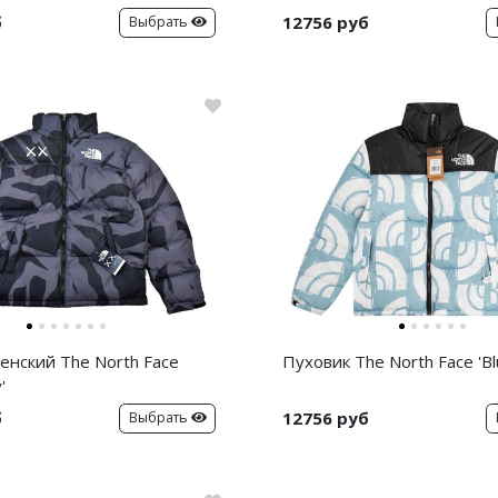
б
12756 руб
Выбрать
енский The North Face
Пуховик The North Face 'B
'
б
12756 руб
Выбрать