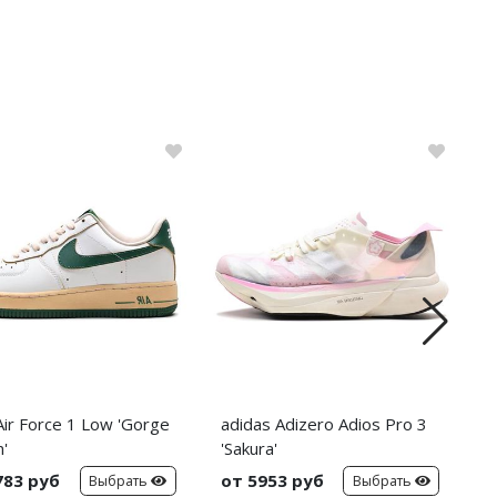
Air Force 1 Low 'Gorge
adidas Adizero Adios Pro 3
N
'
'Sakura'
783 руб
от 5953 руб
о
Выбрать
Выбрать