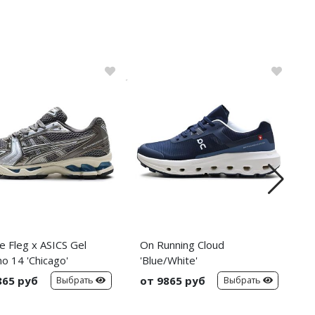
e Fleg x ASICS Gel
On Running Cloud
N
o 14 'Chicago'
'Blue/White'
'
865 руб
от 9865 руб
о
Выбрать
Выбрать