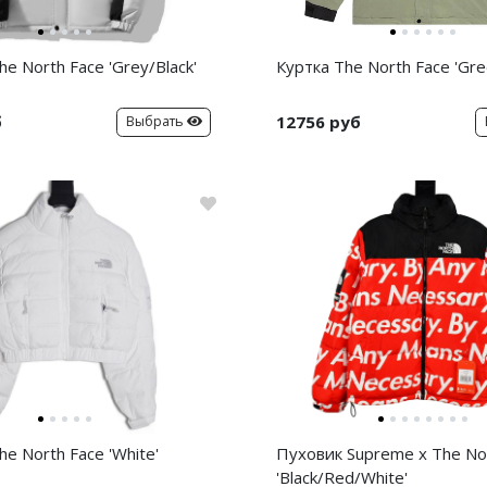
e North Face 'Grey/Black'
Куртка The North Face 'Gre
б
12756 руб
Выбрать
e North Face 'White'
Пуховик Supreme x The No
'Black/Red/White'