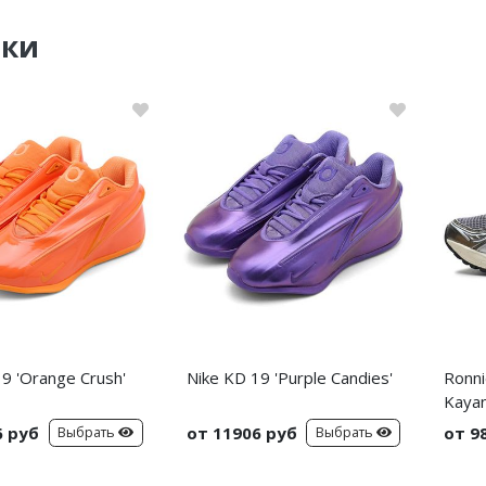
нки
9 'Orange Crush'
Nike KD 19 'Purple Candies'
Ronni
Kayan
6 руб
от 11906 руб
от 9
Выбрать
Выбрать