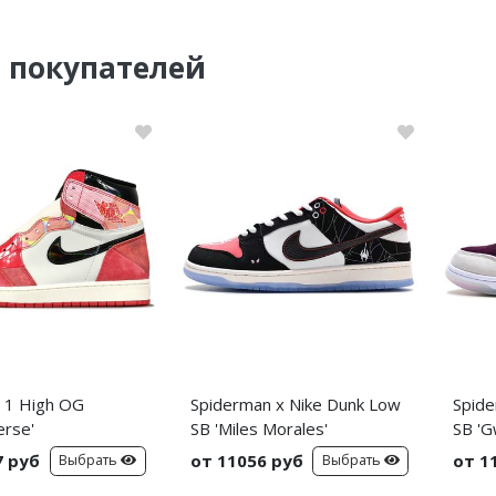
 покупателей
n 1 High OG
Spiderman x Nike Dunk Low
Spide
erse'
SB 'Miles Morales'
SB 'G
7 руб
от 11056 руб
от 1
Выбрать
Выбрать