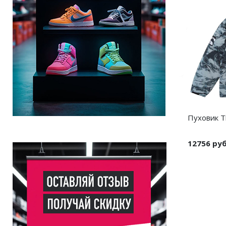
Пуховик Th
12756 ру