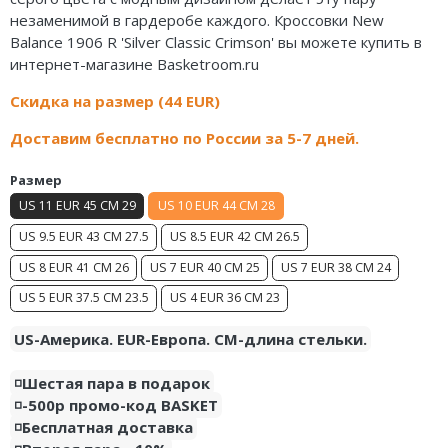
Air Jordan 5
Nike Air Deldon
незаменимой в гардеробе каждого. Кроссовки New
Balance 1906 R 'Silver Classic Crimson' вы можете купить в
Air Jordan 6
Nike Sabrina
интернет-магазине Basketroom.ru
Скидка на размер (44 EUR)
Air Jordan 7
Nike A’ja
Доставим бесплатно по России за 5-7 дней.
Air Jordan 10
Nike ST
Размер
Air Jordan 11
Nike GT
US 11 EUR 45 CM 29
US 10 EUR 44 CM 28
Air Jordan 12
Nike Ja
US 9.5 EUR 43 CM 27.5
US 8.5 EUR 42 CM 26.5
US 8 EUR 41 CM 26
US 7 EUR 40 CM 25
US 7 EUR 38 CM 24
Air Jordan 13
Nike Book
US 5 EUR 37.5 CM 23.5
US 4 EUR 36 CM 23
Air Jordan 14
Nike LeBron
US-Америка. EUR-Европа. CM-длина стельки.
Air Jordan 15
Nike Kyrie
◽️Шестая пара в подарок
Air Jordan 23
Nike Freak
◽️-500р промо-код BASKET
◽️Бесплатная доставка
Nike KD