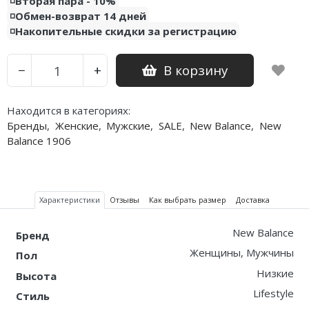
◽️Вторая пара - 10%
◽️Обмен-возврат 14 дней
Nike PG
◽️Накопительные скидки за регистрацию
Nike Kobe
В корзину
−
+
Nike Uptempo
Находится в категориях:
Nike Foamposite
Бренды
,
Женские
,
Мужские
,
SALE
,
New Balance
,
New
Balance 1906
Характеристики
Отзывы
Как выбрать размер
Доставка
New Balance
Бренд
Женщины, Мужчины
Пол
Низкие
Высота
Lifestyle
Стиль