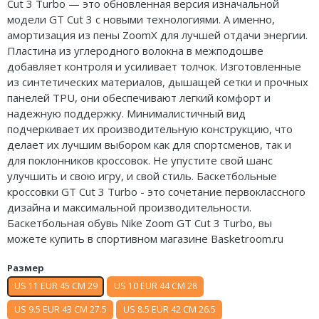
Cut 3 Turbo — это обновленная версия изначальной
Air Jordan 5
Nike Air Deldon
модели GT Cut 3 с новыми технологиями. А именно,
амортизация из пены ZoomX для лучшей отдачи энергии.
Air Jordan 6
Nike Sabrina
Пластина из углеродного волокна в межподошве
добавляет контроля и усиливает толчок. Изготовленные
Air Jordan 7
Nike A’ja
из синтетических материалов, дышащей сетки и прочных
панелей TPU, они обеспечивают легкий комфорт и
Air Jordan 10
Nike ST
надежную поддержку. Минималистичный вид
подчеркивает их производительную конструкцию, что
Air Jordan 11
Nike GT
делает их лучшим выбором как для спортсменов, так и
для поклонников кроссовок. Не упустите свой шанс
Air Jordan 12
Nike Ja
улучшить и свою игру, и свой стиль. Баскетбольные
кроссовки GT Cut 3 Turbo - это сочетание первоклассного
Air Jordan 13
Nike Book
дизайна и максимальной производительности.
Баскетбольная обувь Nike Zoom GT Cut 3 Turbo, вы
Air Jordan 14
Nike LeBron
можете купить в спортивном магазине Basketroom.ru
Air Jordan 15
Nike Kyrie
Размер
Air Jordan 23
Nike Freak
US 11 EUR 45 CM 29
US 10 EUR 44 CM 28
US 9.5 EUR 43 CM 27.5
US 8.5 EUR 42 CM 26.5
Nike KD