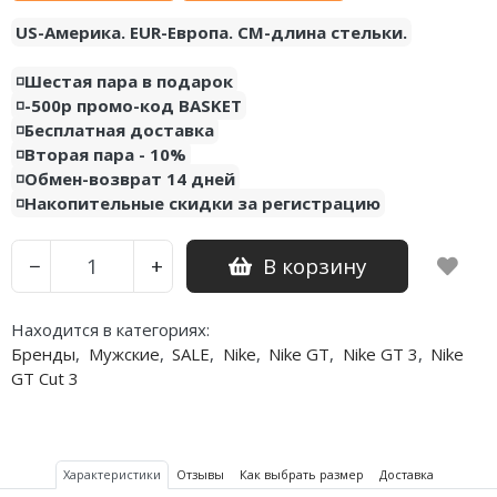
US-Америка. EUR-Европа. CM-длина стельки.
Nike PG
◽️Шестая пара в подарок
Nike Kobe
◽️-500р промо-код BASKET
◽️Бесплатная доставка
Nike Uptempo
◽️Вторая пара - 10%
◽️Обмен-возврат 14 дней
Nike Foamposite
◽️Накопительные скидки за регистрацию
В корзину
−
+
Находится в категориях:
Бренды
,
Мужские
,
SALE
,
Nike
,
Nike GT
,
Nike GT 3
,
Nike
GT Cut 3
Характеристики
Отзывы
Как выбрать размер
Доставка