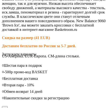
женщин, так и для мужчин. Низкая высота обеспечивает
свободу движений, а материалы высокого качества - текстиль,
иск.замша, пеноматериал и резина - гарантируют долгий срок
службы. В классическом цвете они станут отличным
дополнением вашего повседневного образа. New Balance 9060
'Brown Ice', вы можете заказать кроссовки с бесплатной
доставкой в интернет-магазине Basketroom.ru
Скидка на размер (41 EUR)
Доставим бесплатно по России за 5-7 дней.
Loading...
Загружаем варианты
US-Америка. EUR-Европа. CM-длина стельки.
◽️Шестая пара в подарок
◽️-500р промо-код BASKET
◽️Бесплатная доставка
◽️Вторая пара - 10%
◽️Обмен-возврат 14 дней
◽️Накопительные скидки за регистрацию