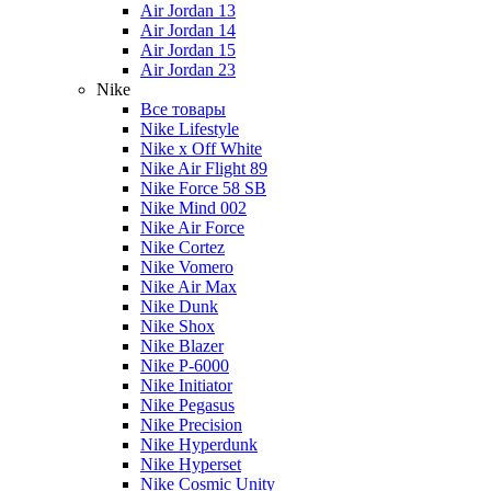
Air Jordan 13
Air Jordan 14
Air Jordan 15
Air Jordan 23
Nike
Все товары
Nike Lifestyle
Nike x Off White
Nike Air Flight 89
Nike Force 58 SB
Nike Mind 002
Nike Air Force
Nike Cortez
Nike Vomero
Nike Air Max
Nike Dunk
Nike Shox
Nike Blazer
Nike P-6000
Nike Initiator
Nike Pegasus
Nike Precision
Nike Hyperdunk
Nike Hyperset
Nike Cosmic Unity