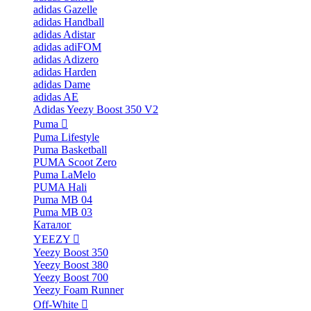
adidas Gazelle
adidas Handball
adidas Adistar
adidas adiFOM
adidas Adizero
adidas Harden
adidas Dame
adidas AE
Adidas Yeezy Boost 350 V2
Puma
Puma Lifestyle
Puma Basketball
PUMA Scoot Zero
Puma LaMelo
PUMA Hali
Puma MB 04
Puma MB 03
Каталог
YEEZY
Yeezy Boost 350
Yeezy Boost 380
Yeezy Boost 700
Yeezy Foam Runner
Off-White