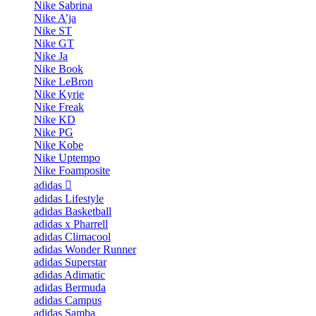
Nike Sabrina
Nike A’ja
Nike ST
Nike GT
Nike Ja
Nike Book
Nike LeBron
Nike Kyrie
Nike Freak
Nike KD
Nike PG
Nike Kobe
Nike Uptempo
Nike Foamposite
adidas
adidas Lifestyle
adidas Basketball
adidas x Pharrell
adidas Climacool
adidas Wonder Runner
adidas Superstar
adidas Adimatic
adidas Bermuda
adidas Campus
adidas Samba