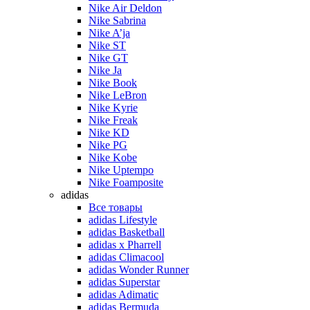
Nike Air Deldon
Nike Sabrina
Nike A’ja
Nike ST
Nike GT
Nike Ja
Nike Book
Nike LeBron
Nike Kyrie
Nike Freak
Nike KD
Nike PG
Nike Kobe
Nike Uptempo
Nike Foamposite
adidas
Все товары
adidas Lifestyle
adidas Basketball
adidas x Pharrell
adidas Climacool
adidas Wonder Runner
adidas Superstar
adidas Adimatic
adidas Bermuda