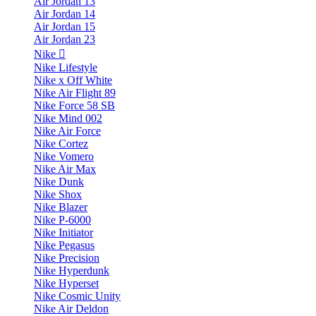
Air Jordan 13
Air Jordan 14
Air Jordan 15
Air Jordan 23
Nike
Nike Lifestyle
Nike x Off White
Nike Air Flight 89
Nike Force 58 SB
Nike Mind 002
Nike Air Force
Nike Cortez
Nike Vomero
Nike Air Max
Nike Dunk
Nike Shox
Nike Blazer
Nike P-6000
Nike Initiator
Nike Pegasus
Nike Precision
Nike Hyperdunk
Nike Hyperset
Nike Cosmic Unity
Nike Air Deldon