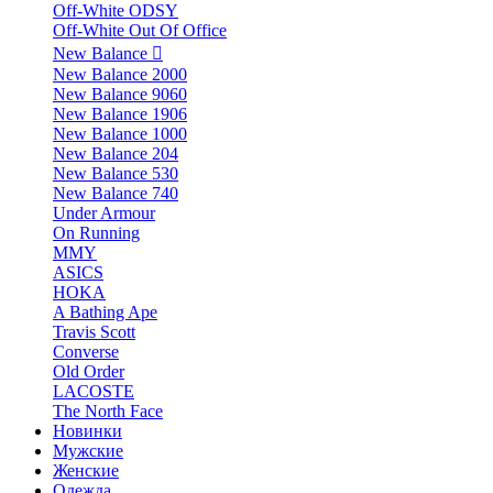
Off-White ODSY
Off-White Out Of Office
New Balance
New Balance 2000
New Balance 9060
New Balance 1906
New Balance 1000
New Balance 204
New Balance 530
New Balance 740
Under Armour
On Running
MMY
ASICS
HOKA
A Bathing Ape
Travis Scott
Converse
Old Order
LACOSTE
The North Face
Новинки
Мужские
Женские
Одежда