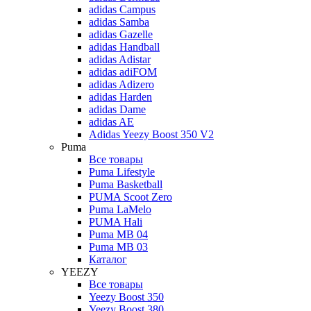
adidas Campus
adidas Samba
adidas Gazelle
adidas Handball
adidas Adistar
adidas adiFOM
adidas Adizero
adidas Harden
adidas Dame
adidas AE
Adidas Yeezy Boost 350 V2
Puma
Все товары
Puma Lifestyle
Puma Basketball
PUMA Scoot Zero
Puma LaMelo
PUMA Hali
Puma MB 04
Puma MB 03
Каталог
YEEZY
Все товары
Yeezy Boost 350
Yeezy Boost 380