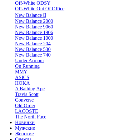
Off-White ODSY
Off-White Out Of Office
New Balance
New Balance 2000
New Balance 9060
New Balance 1906
New Balance 1000
New Balance 204
New Balance 530
New Balance 740
Under Armour
On Running
MMY
ASICS
HOKA
A Bathing Ape
Travis Scott
Converse
Old Order
LACOSTE
The North Face
Новинки
Мужские
Женские
Одежда