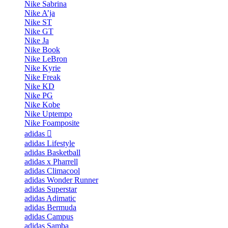
Nike Sabrina
Nike A’ja
Nike ST
Nike GT
Nike Ja
Nike Book
Nike LeBron
Nike Kyrie
Nike Freak
Nike KD
Nike PG
Nike Kobe
Nike Uptempo
Nike Foamposite
adidas
adidas Lifestyle
adidas Basketball
adidas x Pharrell
adidas Climacool
adidas Wonder Runner
adidas Superstar
adidas Adimatic
adidas Bermuda
adidas Campus
adidas Samba