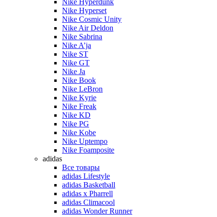
Nike Hyperdunk
Nike Hyperset
Nike Cosmic Unity
Nike Air Deldon
Nike Sabrina
Nike A’ja
Nike ST
Nike GT
Nike Ja
Nike Book
Nike LeBron
Nike Kyrie
Nike Freak
Nike KD
Nike PG
Nike Kobe
Nike Uptempo
Nike Foamposite
adidas
Все товары
adidas Lifestyle
adidas Basketball
adidas x Pharrell
adidas Climacool
adidas Wonder Runner