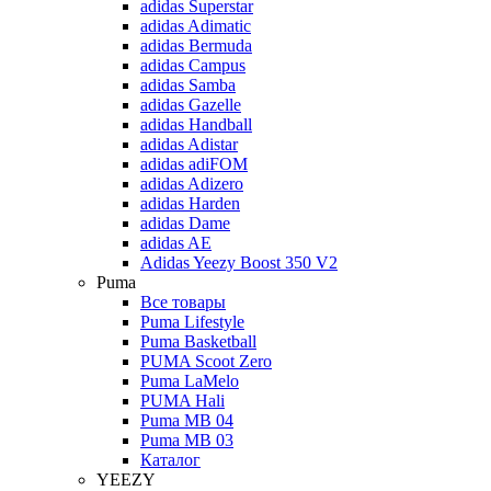
adidas Superstar
adidas Adimatic
adidas Bermuda
adidas Campus
adidas Samba
adidas Gazelle
adidas Handball
adidas Adistar
adidas adiFOM
adidas Adizero
adidas Harden
adidas Dame
adidas AE
Adidas Yeezy Boost 350 V2
Puma
Все товары
Puma Lifestyle
Puma Basketball
PUMA Scoot Zero
Puma LaMelo
PUMA Hali
Puma MB 04
Puma MB 03
Каталог
YEEZY