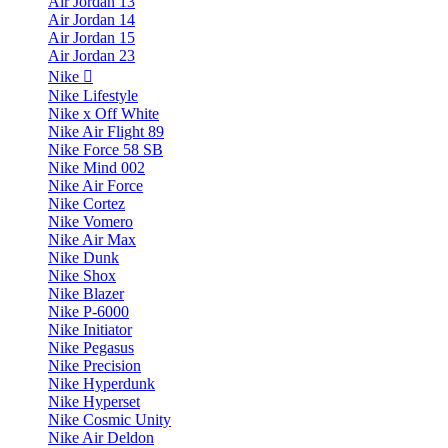
Air Jordan 13
Air Jordan 14
Air Jordan 15
Air Jordan 23
Nike
Nike Lifestyle
Nike x Off White
Nike Air Flight 89
Nike Force 58 SB
Nike Mind 002
Nike Air Force
Nike Cortez
Nike Vomero
Nike Air Max
Nike Dunk
Nike Shox
Nike Blazer
Nike P-6000
Nike Initiator
Nike Pegasus
Nike Precision
Nike Hyperdunk
Nike Hyperset
Nike Cosmic Unity
Nike Air Deldon