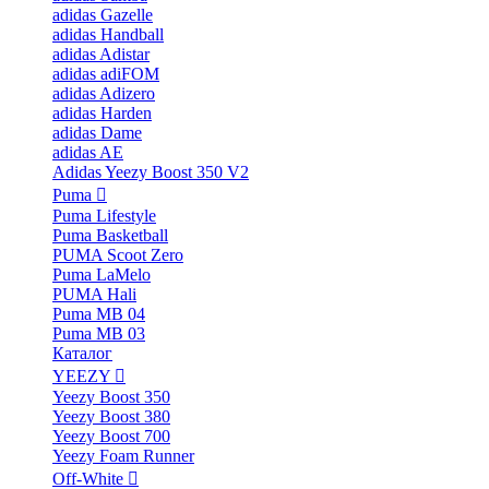
adidas Gazelle
adidas Handball
adidas Adistar
adidas adiFOM
adidas Adizero
adidas Harden
adidas Dame
adidas AE
Adidas Yeezy Boost 350 V2
Puma
Puma Lifestyle
Puma Basketball
PUMA Scoot Zero
Puma LaMelo
PUMA Hali
Puma MB 04
Puma MB 03
Каталог
YEEZY
Yeezy Boost 350
Yeezy Boost 380
Yeezy Boost 700
Yeezy Foam Runner
Off-White