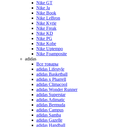
Nike GT
Nike Ja
Nike Book
Nike LeBron
Nike Kyrie
Nike Freak
Nike KD
Nike PG
Nike Kobe
Nike Uptempo
Nike Foamposite
adidas
Все товары
adidas Lifestyle
adidas Basketball
adidas x Pharrell
adidas Climacool
adidas Wonder Runner
adidas Superstar
adidas Adimatic
adidas Bermuda
adidas Campus
adidas Samba
adidas Gazelle
adidas Handball