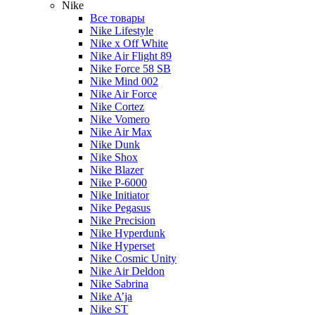
Nike
Все товары
Nike Lifestyle
Nike x Off White
Nike Air Flight 89
Nike Force 58 SB
Nike Mind 002
Nike Air Force
Nike Cortez
Nike Vomero
Nike Air Max
Nike Dunk
Nike Shox
Nike Blazer
Nike P-6000
Nike Initiator
Nike Pegasus
Nike Precision
Nike Hyperdunk
Nike Hyperset
Nike Cosmic Unity
Nike Air Deldon
Nike Sabrina
Nike A’ja
Nike ST