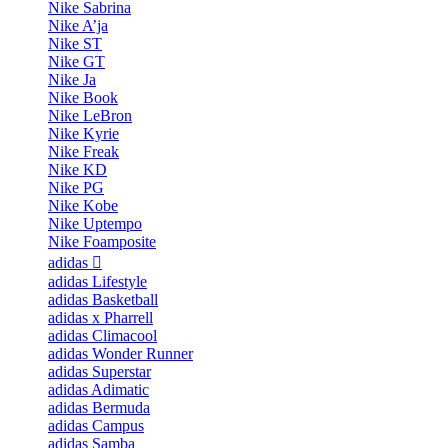
Nike Sabrina
Nike A’ja
Nike ST
Nike GT
Nike Ja
Nike Book
Nike LeBron
Nike Kyrie
Nike Freak
Nike KD
Nike PG
Nike Kobe
Nike Uptempo
Nike Foamposite
adidas
adidas Lifestyle
adidas Basketball
adidas x Pharrell
adidas Climacool
adidas Wonder Runner
adidas Superstar
adidas Adimatic
adidas Bermuda
adidas Campus
adidas Samba