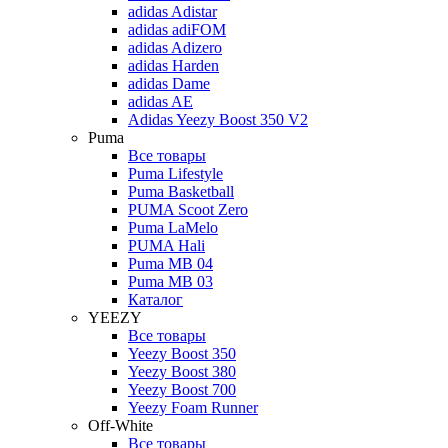
adidas Adistar
adidas adiFOM
adidas Adizero
adidas Harden
adidas Dame
adidas AE
Adidas Yeezy Boost 350 V2
Puma
Все товары
Puma Lifestyle
Puma Basketball
PUMA Scoot Zero
Puma LaMelo
PUMA Hali
Puma MB 04
Puma MB 03
Каталог
YEEZY
Все товары
Yeezy Boost 350
Yeezy Boost 380
Yeezy Boost 700
Yeezy Foam Runner
Off-White
Все товары