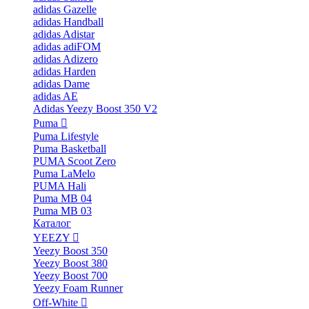
adidas Gazelle
adidas Handball
adidas Adistar
adidas adiFOM
adidas Adizero
adidas Harden
adidas Dame
adidas AE
Adidas Yeezy Boost 350 V2
Puma
Puma Lifestyle
Puma Basketball
PUMA Scoot Zero
Puma LaMelo
PUMA Hali
Puma MB 04
Puma MB 03
Каталог
YEEZY
Yeezy Boost 350
Yeezy Boost 380
Yeezy Boost 700
Yeezy Foam Runner
Off-White