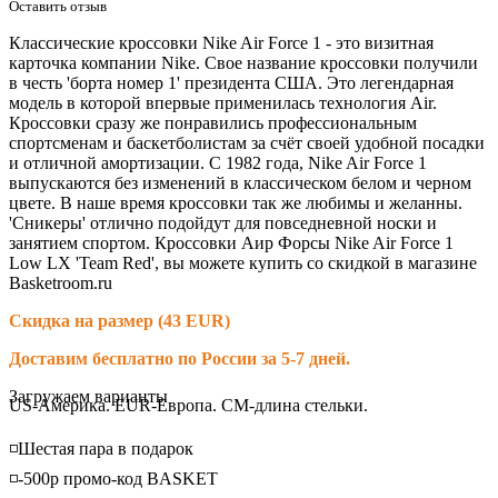
Оставить отзыв
Классические кроссовки Nike Air Force 1 - это визитная
карточка компании Nike. Свое название кроссовки получили
в честь 'борта номер 1' президента США. Это легендарная
модель в которой впервые применилась технология Air.
Кроссовки сразу же понравились профессиональным
спортсменам и баскетболистам за счёт своей удобной посадки
и отличной амортизации. С 1982 года, Nike Air Force 1
выпускаются без изменений в классическом белом и черном
цвете. В наше время кроссовки так же любимы и желанны.
'Сникеры' отлично подойдут для повседневной носки и
занятием спортом. Кроссовки Аир Форсы Nike Air Force 1
Low LX 'Team Red', вы можете купить со скидкой в магазине
Basketroom.ru
Скидка на размер (43 EUR)
Доставим бесплатно по России за 5-7 дней.
Loading...
Загружаем варианты
US-Америка. EUR-Европа. CM-длина стельки.
◽️Шестая пара в подарок
◽️-500р промо-код BASKET