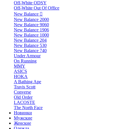
Off-White ODSY
Off-White Out Of Office
New Balance
New Balance 2000
New Balance 9060
New Balance 1906
New Balance 1000
New Balance 204
New Balance 530
New Balance 740
Under Armour
On Running
MMY
ASICS
HOKA
A Bathing Ape
Travis Scott
Converse
Old Order
LACOSTE
The North Face
Новинки
Мужские
Женские
Одежда