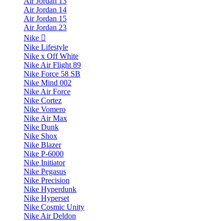
Air Jordan 13
Air Jordan 14
Air Jordan 15
Air Jordan 23
Nike
Nike Lifestyle
Nike x Off White
Nike Air Flight 89
Nike Force 58 SB
Nike Mind 002
Nike Air Force
Nike Cortez
Nike Vomero
Nike Air Max
Nike Dunk
Nike Shox
Nike Blazer
Nike P-6000
Nike Initiator
Nike Pegasus
Nike Precision
Nike Hyperdunk
Nike Hyperset
Nike Cosmic Unity
Nike Air Deldon