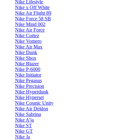
Nike Lifestyle
Nike x Off White
Nike Air Flight 89
Nike Force 58 SB
Nike Mind 002
Nike Air Force
Nike Cortez
Nike Vomero
Nike Air Max
Nike Dunk
Nike Shox
Nike Blazer
Nike P-6000
Nike Initiator
Nike Pegasus
Nike Precision
Nike Hyperdunk
Nike Hyperset
Nike Cosmic Unity
Nike Air Deldon
Nike Sabrina
Nike A’ja
Nike ST
Nike GT
Nike Ja