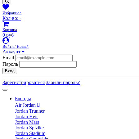
Избранное
Кол-во:
-
Корзина
0 руб
Войти / Новый
Аккаунт
Email
Пароль
Вход
Зарегистрироваться
Забыли пароль?
Бренды
Air Jordan
Jordan Trunner
Jordan Heir
Jordan Mars
Jordan Spizike
Jordan Stadium
Jordan Courtside