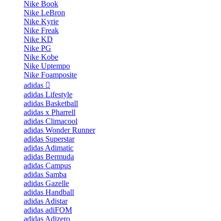
Nike Book
Nike LeBron
Nike Kyrie
Nike Freak
Nike KD
Nike PG
Nike Kobe
Nike Uptempo
Nike Foamposite
adidas
adidas Lifestyle
adidas Basketball
adidas x Pharrell
adidas Climacool
adidas Wonder Runner
adidas Superstar
adidas Adimatic
adidas Bermuda
adidas Campus
adidas Samba
adidas Gazelle
adidas Handball
adidas Adistar
adidas adiFOM
adidas Adizero