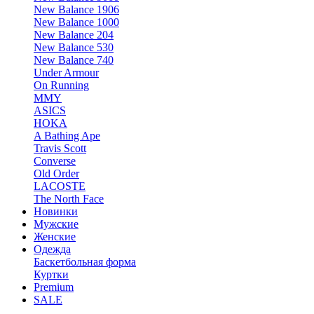
New Balance 1906
New Balance 1000
New Balance 204
New Balance 530
New Balance 740
Under Armour
On Running
MMY
ASICS
HOKA
A Bathing Ape
Travis Scott
Converse
Old Order
LACOSTE
The North Face
Новинки
Мужские
Женские
Одежда
Баскетбольная форма
Куртки
Premium
SALE