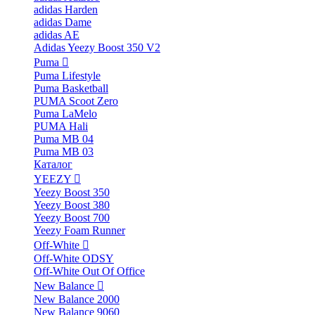
adidas Harden
adidas Dame
adidas AE
Adidas Yeezy Boost 350 V2
Puma
Puma Lifestyle
Puma Basketball
PUMA Scoot Zero
Puma LaMelo
PUMA Hali
Puma MB 04
Puma MB 03
Каталог
YEEZY
Yeezy Boost 350
Yeezy Boost 380
Yeezy Boost 700
Yeezy Foam Runner
Off-White
Off-White ODSY
Off-White Out Of Office
New Balance
New Balance 2000
New Balance 9060