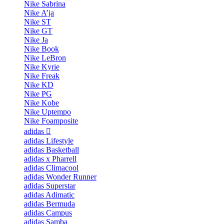
Nike Sabrina
Nike A’ja
Nike ST
Nike GT
Nike Ja
Nike Book
Nike LeBron
Nike Kyrie
Nike Freak
Nike KD
Nike PG
Nike Kobe
Nike Uptempo
Nike Foamposite
adidas
adidas Lifestyle
adidas Basketball
adidas x Pharrell
adidas Climacool
adidas Wonder Runner
adidas Superstar
adidas Adimatic
adidas Bermuda
adidas Campus
adidas Samba