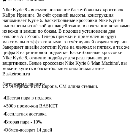
Nike Kyrie 8 - восьмое поколение баскетбольных кроссовок
Кайри Ирвинга. За счёт средней высоты, конструкция
напоминает Kyrie 6. Баскетбольные кроссовки Nike Kyrie 8
выполнены из лёгкой дышащей ткани, в сочетании вставками
из кожи и замши по бокам. В подошве установлена два
баллона Air Zoom. Теперь прыжки и приземления будут
максимально эффективными, за счёт лучшей отдачи энергии.
Завершает дизайн логотип Kyrie на язычках и пятках, а так же
цифра 8 на резиновой подмётке. Баскетбольные кроссовки
Nike Kyrie 8, отлично подойдут для разыгрывающих
защитников. Белые кроссовки Nike Kyrie 8 'Man Machine', вы
можете купить в баскетбольном онлайн-магазине
Basketroom.ru
Loading...
Загружаем варианты
US-Америка. EUR-Европа. CM-длина стельки.
◽️Шестая пара в подарок
◽️-500р промо-код BASKET
◽️Бесплатная доставка
◽️Вторая пара - 10%
◽️Обмен-возврат 14 дней