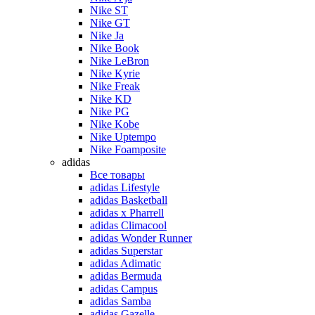
Nike ST
Nike GT
Nike Ja
Nike Book
Nike LeBron
Nike Kyrie
Nike Freak
Nike KD
Nike PG
Nike Kobe
Nike Uptempo
Nike Foamposite
adidas
Все товары
adidas Lifestyle
adidas Basketball
adidas x Pharrell
adidas Climacool
adidas Wonder Runner
adidas Superstar
adidas Adimatic
adidas Bermuda
adidas Campus
adidas Samba
adidas Gazelle