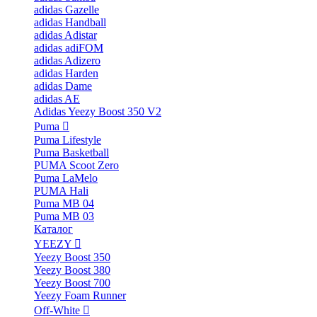
adidas Gazelle
adidas Handball
adidas Adistar
adidas adiFOM
adidas Adizero
adidas Harden
adidas Dame
adidas AE
Adidas Yeezy Boost 350 V2
Puma
Puma Lifestyle
Puma Basketball
PUMA Scoot Zero
Puma LaMelo
PUMA Hali
Puma MB 04
Puma MB 03
Каталог
YEEZY
Yeezy Boost 350
Yeezy Boost 380
Yeezy Boost 700
Yeezy Foam Runner
Off-White