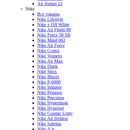
Air Jordan 23
Nike
Все товары
Nike Lifestyle
Nike x Off White
Nike Air Flight 89
Nike Force 58 SB
Nike Mind 002
Nike Air Force
Nike Cortez
Nike Vomero
Nike Air Max
Nike Dunk
Nike Shox
Nike Blazer
Nike P-6000
Nike Initiator
Nike Pegasus
Nike Precision
Nike Hyperdunk
Nike Hyperset
Nike Cosmic Unity
Nike Air Deldon
Nike Sabrina
Nike A’ja