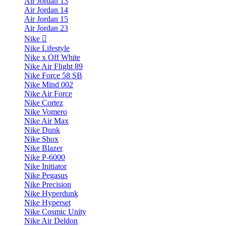
Air Jordan 13
Air Jordan 14
Air Jordan 15
Air Jordan 23
Nike
Nike Lifestyle
Nike x Off White
Nike Air Flight 89
Nike Force 58 SB
Nike Mind 002
Nike Air Force
Nike Cortez
Nike Vomero
Nike Air Max
Nike Dunk
Nike Shox
Nike Blazer
Nike P-6000
Nike Initiator
Nike Pegasus
Nike Precision
Nike Hyperdunk
Nike Hyperset
Nike Cosmic Unity
Nike Air Deldon