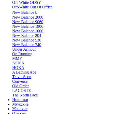
Off-White ODSY
Off-White Out Of Office
New Balance
New Balance 2000
New Balance 9060
New Balance 1906
New Balance 1000
New Balance 204
New Balance 530
New Balance 740
Under Armour
On Running
MMY
ASICS
HOKA
A Bathing Ape
Travis Scott
Converse
Old Order
LACOSTE
The North Face
Новинки
Мужские
Женские
Одежда