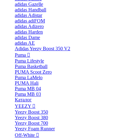
adidas Gazelle
adidas Handball
adidas Adistar
adidas adiFOM
adidas Adizero
adidas Harden
adidas Dame
adidas AE
Adidas Yeezy Boost 350 V2
Puma
Puma Lifestyle
Puma Basketball
PUMA Scoot Zero
Puma LaMelo
PUMA Hali
Puma MB 04
Puma MB 03
Каталог
YEEZY
Yeezy Boost 350
Yeezy Boost 380
Yeezy Boost 700
Yeezy Foam Runner
Off-White