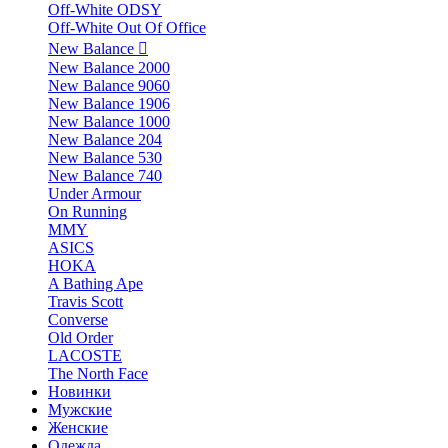
Off-White ODSY
Off-White Out Of Office
New Balance
New Balance 2000
New Balance 9060
New Balance 1906
New Balance 1000
New Balance 204
New Balance 530
New Balance 740
Under Armour
On Running
MMY
ASICS
HOKA
A Bathing Ape
Travis Scott
Converse
Old Order
LACOSTE
The North Face
Новинки
Мужские
Женские
Одежда