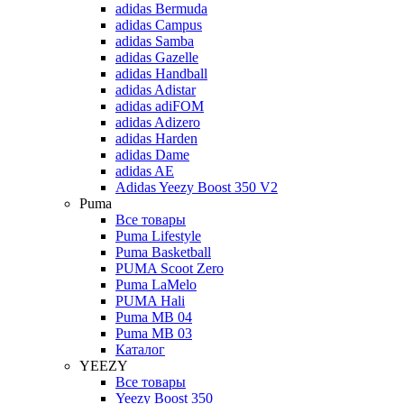
adidas Bermuda
adidas Campus
adidas Samba
adidas Gazelle
adidas Handball
adidas Adistar
adidas adiFOM
adidas Adizero
adidas Harden
adidas Dame
adidas AE
Adidas Yeezy Boost 350 V2
Puma
Все товары
Puma Lifestyle
Puma Basketball
PUMA Scoot Zero
Puma LaMelo
PUMA Hali
Puma MB 04
Puma MB 03
Каталог
YEEZY
Все товары
Yeezy Boost 350