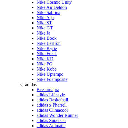
Nike Cosmic Unity
Nike Air Deldon
Nike Sabrina
Nike A’ja
Nike ST
Nike GT
Nike Ja
Nike Book
Nike LeBron
Nike Kyrie
Nike Freak
Nike KD
Nike PG
Nike Kobe
Nike Uptempo
Nike Foamposite
adidas
Все товары
adidas Lifestyle
adidas Basketball
adidas x Pharrell
adidas Climacool
adidas Wonder Runner
adidas Superstar
adidas Adimatic