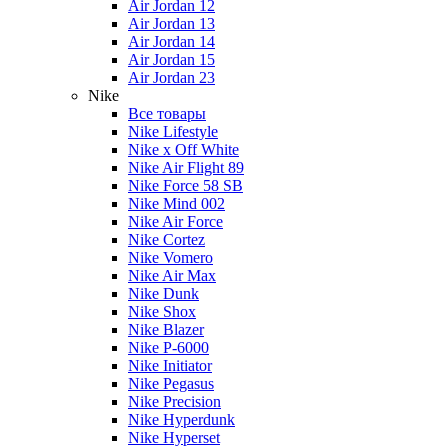
Air Jordan 12
Air Jordan 13
Air Jordan 14
Air Jordan 15
Air Jordan 23
Nike
Все товары
Nike Lifestyle
Nike x Off White
Nike Air Flight 89
Nike Force 58 SB
Nike Mind 002
Nike Air Force
Nike Cortez
Nike Vomero
Nike Air Max
Nike Dunk
Nike Shox
Nike Blazer
Nike P-6000
Nike Initiator
Nike Pegasus
Nike Precision
Nike Hyperdunk
Nike Hyperset