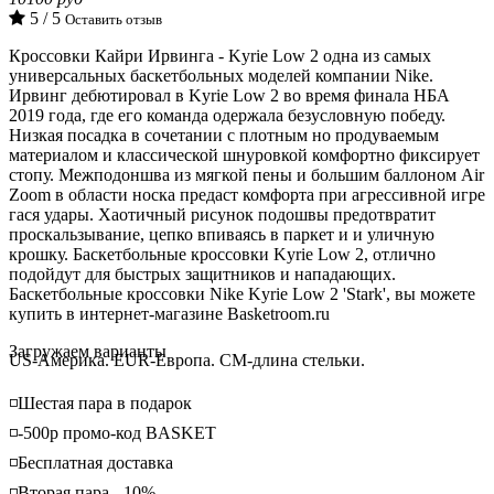
5 / 5
Оставить отзыв
Кроссовки Кайри Ирвинга - Kyrie Low 2 одна из самых
универсальных баскетбольных моделей компании Nike.
Ирвинг дебютировал в Kyrie Low 2 во время финала НБА
2019 года, где его команда одержала безусловную победу.
Низкая посадка в сочетании с плотным но продуваемым
материалом и классической шнуровкой комфортно фиксирует
стопу. Межподоншва из мягкой пены и большим баллоном Air
Zoom в области носка предаст комфорта при агрессивной игре
гася удары. Хаотичный рисунок подошвы предотвратит
проскальзывание, цепко впиваясь в паркет и и уличную
крошку. Баскетбольные кроссовки Kyrie Low 2, отлично
подойдут для быстрых защитников и нападающих.
Баскетбольные кроссовки Nike Kyrie Low 2 'Stark', вы можете
купить в интернет-магазине Basketroom.ru
Loading...
Загружаем варианты
US-Америка. EUR-Европа. CM-длина стельки.
◽️Шестая пара в подарок
◽️-500р промо-код BASKET
◽️Бесплатная доставка
◽️Вторая пара - 10%