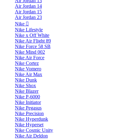
Air Jordan 13
Air Jordan 14
Air Jordan 15
Air Jordan 23
Nike
Nike Lifestyle
Nike x Off White
Nike Air Flight 89
Nike Force 58 SB
Nike Mind 002
Nike Air Force
Nike Cortez
Nike Vomero
Nike Air Max
Nike Dunk
Nike Shox
Nike Blazer
Nike P-6000
Nike Initiator
Nike Pegasus
Nike Precision
Nike Hyperdunk
Nike Hyperset
Nike Cosmic Unity
Nike Air Deldon