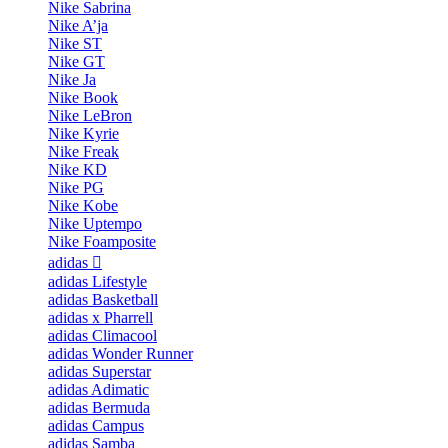
Nike Sabrina
Nike A’ja
Nike ST
Nike GT
Nike Ja
Nike Book
Nike LeBron
Nike Kyrie
Nike Freak
Nike KD
Nike PG
Nike Kobe
Nike Uptempo
Nike Foamposite
adidas
adidas Lifestyle
adidas Basketball
adidas x Pharrell
adidas Climacool
adidas Wonder Runner
adidas Superstar
adidas Adimatic
adidas Bermuda
adidas Campus
adidas Samba