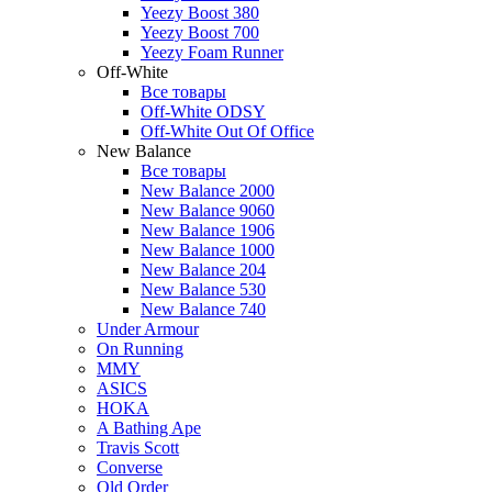
Yeezy Boost 380
Yeezy Boost 700
Yeezy Foam Runner
Off-White
Все товары
Off-White ODSY
Off-White Out Of Office
New Balance
Все товары
New Balance 2000
New Balance 9060
New Balance 1906
New Balance 1000
New Balance 204
New Balance 530
New Balance 740
Under Armour
On Running
MMY
ASICS
HOKA
A Bathing Ape
Travis Scott
Converse
Old Order