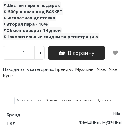
◽️Шестая пара в подарок
◽️-500р промо-код BASKET
◽️Бесплатная доставка
◽️Вторая пара - 10%
◽️Обмен-возврат 14 дней
◽️Накопительные скидки за регистрацию
В корзину
−
+
Находится в категориях:
Бренды
,
Мужские
,
Nike
,
Nike
Kyrie
Характеристики
Отзывы
Как выбрать размер
Доставка
Nike
Бренд
Женщины, Мужчины
Пол