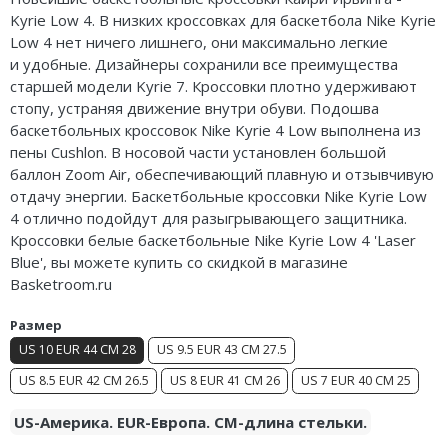
Kyrie Low 4. В низких кроссовках для баскетбола Nike Kyrie
Air Jordan 5
Low 4 нет ничего лишнего, они максимально легкие
Air Jordan 6
и
удобные.
Дизайнеры сохранили все преимущества
старшей модели Kyrie 7. Кроссовки плотно удерживают
Air Jordan 7
стопу, устраняя движение внутри обуви. Подошва
баскетбольных кроссовок Nike Kyrie 4 Low выполнена из
Air Jordan 10
пены Cushlon. В носовой части установлен большой
баллон Zoom Air, обеспечивающий плавную и отзывчивую
Air Jordan 11
отдачу энергии. Баскетбольные кроссовки Nike Kyrie Low
4 отлично подойдут для разыгрывающего защитника.
Air Jordan 12
Кроссовки белые баскетбольные Nike Kyrie Low 4 'Laser
Blue', вы можете купить со скидкой в магазине
Air Jordan 13
Basketroom.ru
Air Jordan 14
Размер
US 10 EUR 44 CM 28
US 9.5 EUR 43 CM 27.5
Air Jordan 15
US 8.5 EUR 42 CM 26.5
US 8 EUR 41 CM 26
US 7 EUR 40 CM 25
Air Jordan 23
US-Америка. EUR-Европа. CM-длина стельки.