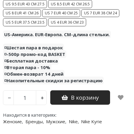
US 9.5 EUR 43 CM 27.5
US 8.5 EUR 42 CM 26.5
US 8 EUR 41 CM 26
US 7 EUR 40 CM 25
US 7 EUR 38 CM 24
US 5 EUR 37.5 CM 23.5
US 4 EUR 36 CM 23
US-Америка. EUR-Европа. CM-длина стельки.
◽️Шестая пара в подарок
◽️-500р промо-код BASKET
◽️Бесплатная доставка
◽️Вторая пара - 10%
◽️Обмен-возврат 14 дней
◽️Накопительные скидки за регистрацию
В корзину
−
+
Находится в категориях:
Женские
,
Бренды
,
Мужские
,
Nike
,
Nike Kyrie