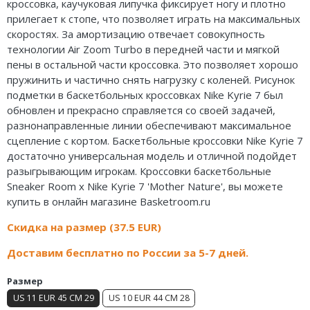
кроссовка, каучуковая липучка фиксирует ногу и плотно
Air Jordan 5
прилегает к стопе, что позволяет играть на максимальных
скоростях. За амортизацию отвечает совокупность
Air Jordan 6
технологии Air Zoom Turbo в передней части и мягкой
пены в остальной части кроссовка. Это позволяет хорошо
Air Jordan 7
пружинить и частично снять нагрузку с коленей. Рисунок
подметки в баскетбольных кроссовках Nike Kyrie 7 был
Air Jordan 10
обновлен и прекрасно справляется со своей задачей,
разнонаправленные линии обеспечивают максимальное
Air Jordan 11
сцепление с кортом. Баскетбольные кроссовки Nike Kyrie 7
достаточно универсальная модель и отличной подойдет
Air Jordan 12
разыгрывающим игрокам. Кроссовки баскетбольные
Sneaker Room x Nike Kyrie 7 'Mother Nature', вы можете
Air Jordan 13
купить в онлайн магазине Basketroom.ru
Air Jordan 14
Скидка на размер (37.5 EUR)
Air Jordan 15
Доставим бесплатно по России за 5-7 дней.
Air Jordan 23
Размер
US 11 EUR 45 CM 29
US 10 EUR 44 CM 28