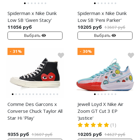
Spiderman x Nike Dunk
Spiderman x Nike Dunk
Low SB 'Gwen Stacy'
Low SB 'Peni Parker'
11056 руб
10205 руб
13607 руб
Выбрать
Выбрать
- 31%
- 30%
Comme Des Garcons x
Jewell Loyd X Nike Air
Converse Chuck Taylor All
Zoom GT Cut 3 EP
Star Hi 'Play'
'Justice'
(1)
9355 руб
10205 руб
13607 руб
14627 руб