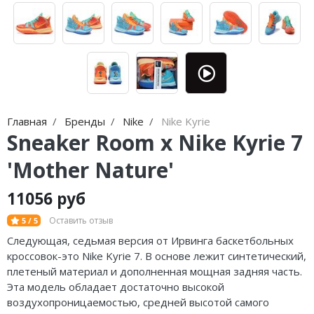
Jordan Zion
adidas Campus
Jordan Tatum
adidas Samba
Air Jordan 312
adidas Gazelle
Air Jordan 40
adidas Handball
Air Jordan 39
adidas Adistar
Главная
Бренды
Nike
Nike Kyrie
Sneaker Room x Nike Kyrie 7
Air Jordan 38
adidas adiFOM
'Mother Nature'
Air Jordan 37
adidas Adizero
11056 руб
Air Jordan 36
adidas Harden
Оставить отзыв
5 / 5
Air Jordan 1
adidas Dame
Следующая, седьмая версия от Ирвинга баскетбольных
кроссовок-это Nike Kyrie 7. В основе лежит синтетический,
Air Jordan 3
adidas AE
плетеный материал и дополненная мощная задняя часть.
Эта модель обладает достаточно высокой
Air Jordan 4
Adidas Yeezy Boost 350 V2
воздухопроницаемостью, средней высотой самого