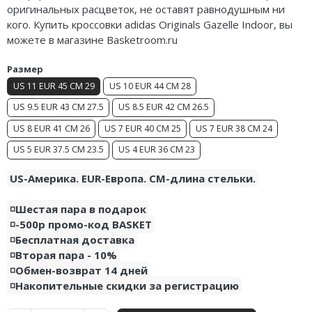
оригинальных расцветок, не оставят равнодушным ни
Air Jordan 5
Nike Air Deldon
кого. Купить кроссовки adidas Originals Gazelle Indoor, вы
можете в магазине Basketroom.ru
Air Jordan 6
Nike Sabrina
Размер
Air Jordan 7
Nike A’ja
US 11 EUR 45 CM 29
US 10 EUR 44 CM 28
Air Jordan 10
Nike ST
US 9.5 EUR 43 CM 27.5
US 8.5 EUR 42 CM 26.5
US 8 EUR 41 CM 26
US 7 EUR 40 CM 25
US 7 EUR 38 CM 24
Air Jordan 11
Nike GT
US 5 EUR 37.5 CM 23.5
US 4 EUR 36 CM 23
Air Jordan 12
Nike Ja
US-Америка. EUR-Европа. CM-длина стельки.
Air Jordan 13
Nike Book
◽️Шестая пара в подарок
Air Jordan 14
Nike LeBron
◽️-500р промо-код BASKET
◽️Бесплатная доставка
Air Jordan 15
Nike Kyrie
◽️Вторая пара - 10%
◽️Обмен-возврат 14 дней
Air Jordan 23
Nike Freak
◽️Накопительные скидки за регистрацию
Nike KD