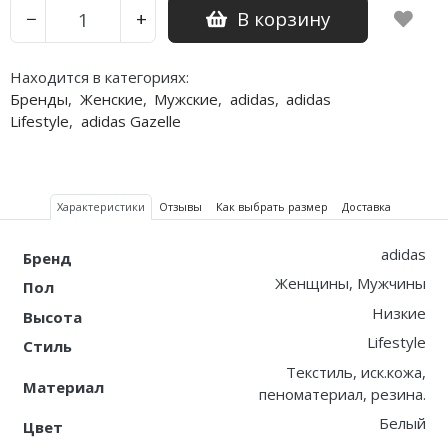
В корзину
−
+
Nike PG
Находится в категориях:
Nike Kobe
Бренды
,
Женские
,
Мужские
,
adidas
,
adidas
Lifestyle
,
adidas Gazelle
Nike Uptempo
Nike Foamposite
Характеристики
Отзывы
Как выбрать размер
Доставка
adidas
Бренд
Женщины, Мужчины
Пол
Низкие
Высота
Lifestyle
Стиль
Текстиль, иск.кожа,
Материал
пеноматериал, резина.
Белый
Цвет