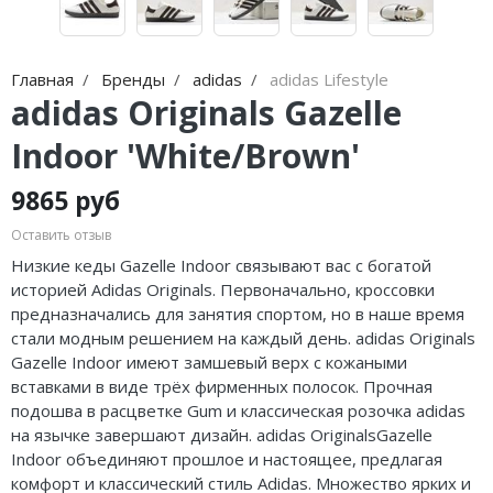
Jordan Zion
Nike Air Max
Jordan Tatum
Nike Dunk
Главная
Бренды
adidas
adidas Lifestyle
Air Jordan 312
Nike Shox
adidas Originals Gazelle
Air Jordan 40
Nike Blazer
Indoor 'White/Brown'
Air Jordan 39
Nike P-6000
9865 руб
Air Jordan 38
Nike Initiator
Оставить отзыв
Низкие кеды Gazelle Indoor связывают вас с богатой
Air Jordan 37
Nike Pegasus
историей Adidas Originals. Первоначально, кроссовки
предназначались для занятия спортом, но в наше время
Air Jordan 36
Nike Precision
стали модным решением на каждый день. adidas Originals
Gazelle Indoor имеют замшевый верх с кожаными
Air Jordan 1
Nike Hyperdunk
вставками в виде трёх фирменных полосок. Прочная
подошва в расцветке Gum и классическая розочка adidas
Air Jordan 3
Nike Hyperset
на язычке завершают дизайн. adidas OriginalsGazelle
Indoor объединяют прошлое и настоящее, предлагая
Air Jordan 4
Nike Cosmic Unity
комфорт и классический стиль Adidas. Множество ярких и