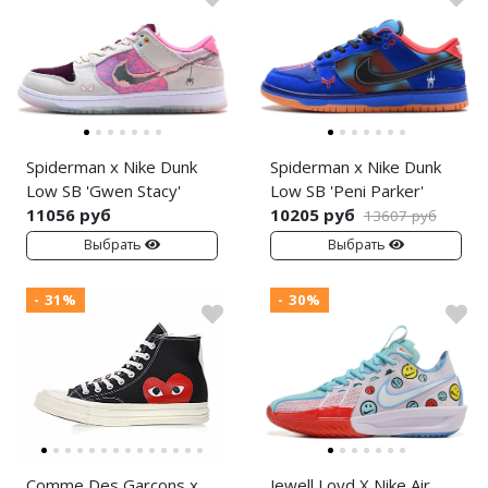
Spiderman x Nike Dunk
Spiderman x Nike Dunk
Low SB 'Gwen Stacy'
Low SB 'Peni Parker'
11056 руб
10205 руб
13607 руб
Выбрать
Выбрать
- 31%
- 30%
Comme Des Garcons x
Jewell Loyd X Nike Air