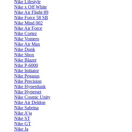
Nike Lifestyle
Nike x Off White
Nike Air Flight 89
Nike Force 58 SB
Nike Mind 002
Nike Air Force
Nike Cortez
Nike Vomero
Nike Air Max
Nike Dunk
Nike Shox
Nike Blazer
Nike P-6000
Nike Initiator
Nike Pegasus
Nike Precision
Nike Hyperdunk
Nike Hyperset
Nike Cosmic Unity
Nike Air Deldon
Nike Sabrina
Nike A’ja
Nike ST
Nike GT
Nike Ja