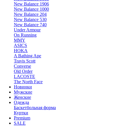
New Balance 1906
New Balance 1000
New Balance 204
New Balance 530
New Balance 740
Under Armour
On Running
MMY
ASICS
HOKA
A Bathing Ape
Travis Scott
Converse
Old Order
LACOSTE
The North Face
Новинки
Мужские
Женские
Одежда
Баскетбольная форма
Куртки
Premium
SALE