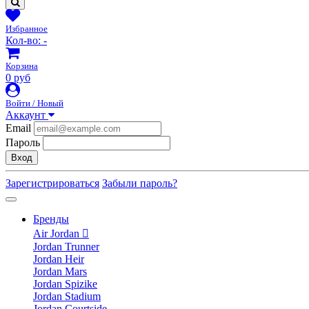
Избранное
Кол-во:
-
Корзина
0 руб
Войти / Новый
Аккаунт
Email
Пароль
Вход
Зарегистрироваться
Забыли пароль?
Бренды
Air Jordan
Jordan Trunner
Jordan Heir
Jordan Mars
Jordan Spizike
Jordan Stadium
Jordan Courtside