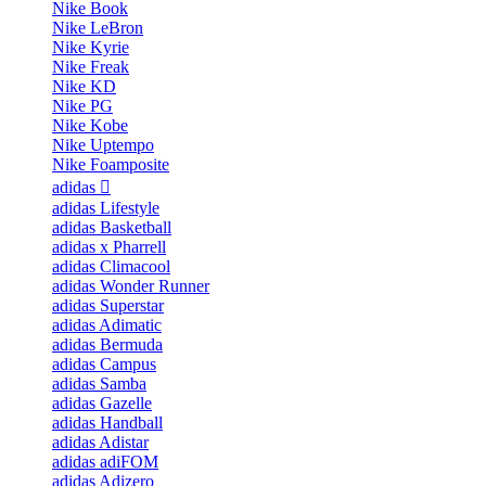
Nike Book
Nike LeBron
Nike Kyrie
Nike Freak
Nike KD
Nike PG
Nike Kobe
Nike Uptempo
Nike Foamposite
adidas
adidas Lifestyle
adidas Basketball
adidas x Pharrell
adidas Climacool
adidas Wonder Runner
adidas Superstar
adidas Adimatic
adidas Bermuda
adidas Campus
adidas Samba
adidas Gazelle
adidas Handball
adidas Adistar
adidas adiFOM
adidas Adizero