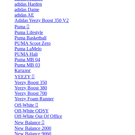
adidas Harden
adidas Dame
adidas AE
Adidas Yeezy Boost 350 V2
Puma
Puma Lifestyle
Puma Basketball
PUMA Scoot Zero
Puma LaMelo
PUMA Hali
Puma MB 04
Puma MB 03
Каталог
YEEZY
Yeezy Boost 350
Yeezy Boost 380
Yeezy Boost 700
Yeezy Foam Runner
Off-White
Off-White ODSY
Off-White Out Of Office
New Balance
New Balance 2000
New Balance 9060