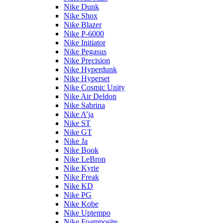
Nike Dunk
Nike Shox
Nike Blazer
Nike P-6000
Nike Initiator
Nike Pegasus
Nike Precision
Nike Hyperdunk
Nike Hyperset
Nike Cosmic Unity
Nike Air Deldon
Nike Sabrina
Nike A’ja
Nike ST
Nike GT
Nike Ja
Nike Book
Nike LeBron
Nike Kyrie
Nike Freak
Nike KD
Nike PG
Nike Kobe
Nike Uptempo
Nike Foamposite