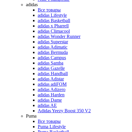
adidas
Все товары
adidas Lifestyle
adidas Basketball
adidas x Pharrell
adidas Climacool
adidas Wonder Runner
adidas Superstar
adidas Adimatic
adidas Bermuda
adidas Campus
adidas Samba
adidas Gazelle
adidas Handball
adidas Adistar
adidas adiFOM
adidas Adizero
adidas Harden
adidas Dame
adidas AE
Adidas Yeezy Boost 350 V2
Puma
Все товары
Puma Lifestyle
Puma Basketball