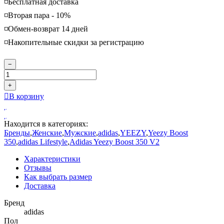
◽️Бесплатная доставка
◽️Вторая пара - 10%
◽️Обмен-возврат 14 дней
◽️Накопительные скидки за регистрацию
−
+
В корзину
Находится в категориях:
Бренды
,
Женские
,
Мужские
,
adidas
,
YEEZY
,
Yeezy Boost
350
,
adidas Lifestyle
,
Adidas Yeezy Boost 350 V2
Характеристики
Отзывы
Как выбрать размер
Доставка
Бренд
adidas
Пол