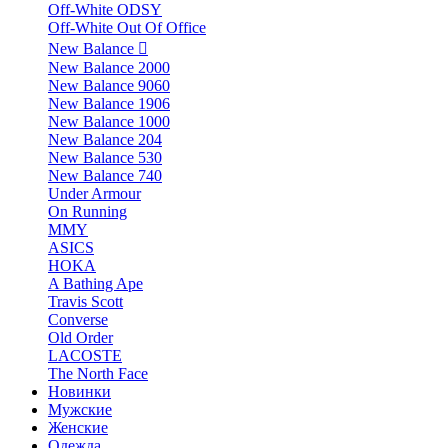
Off-White ODSY
Off-White Out Of Office
New Balance
New Balance 2000
New Balance 9060
New Balance 1906
New Balance 1000
New Balance 204
New Balance 530
New Balance 740
Under Armour
On Running
MMY
ASICS
HOKA
A Bathing Ape
Travis Scott
Converse
Old Order
LACOSTE
The North Face
Новинки
Мужские
Женские
Одежда