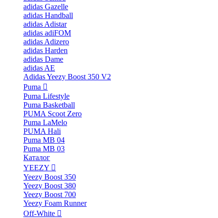
adidas Gazelle
adidas Handball
adidas Adistar
adidas adiFOM
adidas Adizero
adidas Harden
adidas Dame
adidas AE
Adidas Yeezy Boost 350 V2
Puma
Puma Lifestyle
Puma Basketball
PUMA Scoot Zero
Puma LaMelo
PUMA Hali
Puma MB 04
Puma MB 03
Каталог
YEEZY
Yeezy Boost 350
Yeezy Boost 380
Yeezy Boost 700
Yeezy Foam Runner
Off-White