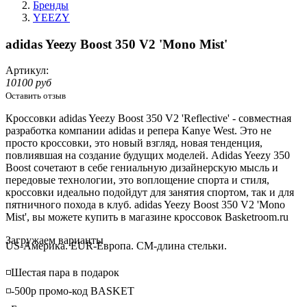
Бренды
YEEZY
adidas Yeezy Boost 350 V2 'Mono Mist'
Артикул:
10100 руб
Оставить отзыв
Кроссовки adidas Yeezy Boost 350 V2 'Reflective' - совместная
разработка компании adidas и репера Kanye West. Это не
просто кроссовки, это новый взгляд, новая тенденция,
повлиявшая на создание будущих моделей. Adidas Yeezy 350
Boost сочетают в себе гениальную дизайнерскую мысль и
передовые технологии, это воплощение спорта и стиля,
кроссовки идеально подойдут для занятия спортом, так и для
пятничного похода в клуб. adidas Yeezy Boost 350 V2 'Mono
Mist', вы можете купить в магазине кроссовок Basketroom.ru
Loading...
Загружаем варианты
US-Америка. EUR-Европа. CM-длина стельки.
◽️Шестая пара в подарок
◽️-500р промо-код BASKET