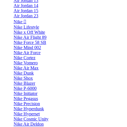
Air Jordan 13
Air Jordan 14
Air Jordan 15
Air Jordan 23
Nike
Nike Lifestyle
Nike x Off White
Nike Air Flight 89
Nike Force 58 SB
Nike Mind 002
Nike Air Force
Nike Cortez
Nike Vomero
Nike Air Max
Nike Dunk
Nike Shox
Nike Blazer
Nike P-6000
Nike Initiator
Nike Pegasus
Nike Precision
Nike Hyperdunk
Nike Hyperset
Nike Cosmic Unity
Nike Air Deldon