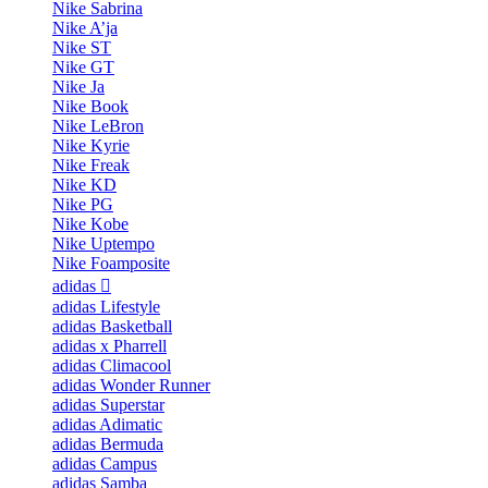
Nike Sabrina
Nike A’ja
Nike ST
Nike GT
Nike Ja
Nike Book
Nike LeBron
Nike Kyrie
Nike Freak
Nike KD
Nike PG
Nike Kobe
Nike Uptempo
Nike Foamposite
adidas
adidas Lifestyle
adidas Basketball
adidas x Pharrell
adidas Climacool
adidas Wonder Runner
adidas Superstar
adidas Adimatic
adidas Bermuda
adidas Campus
adidas Samba