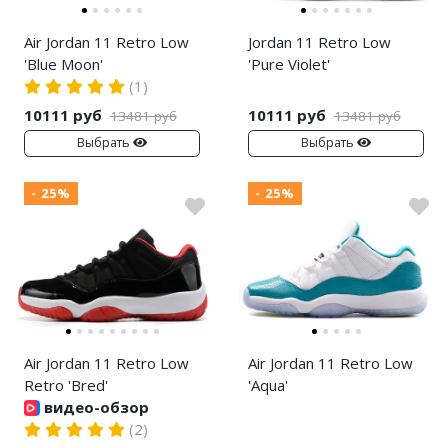
Nike Air Max
adidas Campus
Air Jordan 11 Retro Low
Jordan 11 Retro Low
Nike Dunk
adidas Samba
'Blue Moon'
'Pure Violet'
(1)
Nike Shox
adidas Gazelle
10111 руб
10111 руб
13481 руб
13481 руб
Nike Blazer
adidas Handball
Выбрать
Выбрать
Nike P-6000
adidas Adistar
- 25%
- 25%
Nike Initiator
adidas adiFOM
Nike Pegasus
adidas Adizero
Nike Precision
adidas Harden
Nike Hyperdunk
adidas Dame
Air Jordan 11 Retro Low
Air Jordan 11 Retro Low
Nike Hyperset
adidas AE
Retro 'Bred'
'Aqua'
видео-обзор
Nike Cosmic Unity
Adidas Yeezy Boost 350 V2
(2)