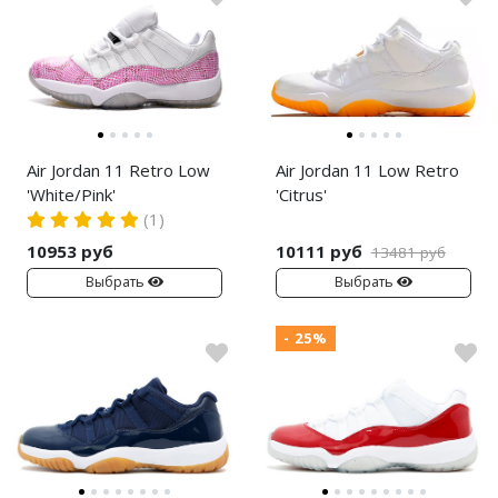
Nike PG
Nike Kobe
Nike Uptempo
Air Jordan 11 Retro Low
Air Jordan 11 Low Retro
Nike Foamposite
'White/Pink'
'Citrus'
(1)
10953 руб
10111 руб
13481 руб
Выбрать
Выбрать
- 25%