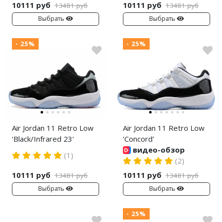
10111 руб
10111 руб
13481 руб
13481 руб
Nike Air Deldon
Выбрать
Выбрать
Nike Sabrina
- 25%
- 25%
Nike A’ja
Nike ST
Nike GT
Nike Ja
Air Jordan 11 Retro Low
Air Jordan 11 Retro Low
Nike Book
'Black/Infrared 23'
'Concord'
видео-обзор
(1)
Nike LeBron
(2)
10111 руб
10111 руб
13481 руб
13481 руб
Nike Kyrie
Выбрать
Выбрать
Nike Freak
- 25%
Nike KD